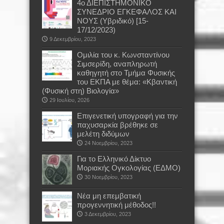
4ο ΔΙΕΠΙΣΤΗΜΟΝΙΚΟ
ΣΥΝΕΔΡΙΟ ΕΓΚΕΦΑΛΟΣ ΚΑΙ
ΝΟΥΣ (Υβριδικό) [15-
17/12/2023)
9 Δεκεμβρίου, 2023
Oμιλία του κ. Κωνσταντίνου
Σιμσερίδη, αναπληρωτή
καθηγητή στο Τμήμα Φυσικής
του ΕΚΠΑ με θέμα: «Κβαντική
(Φυσική στη) Βιολογία»
29 Ιουλίου, 2026
Επιγενετική υπογραφή για την
παχυσαρκία βρέθηκε σε
μελέτη διδύμων
24 Νοεμβρίου, 2023
Για το Ελληνικό Δίκτυο
Μοριακής Ογκολογίας (ΕΔΜΟ)
30 Νοεμβρίου, 2023
Νέα μη επεμβατική
προγεννητική μέθοδος!!
3 Δεκεμβρίου, 2023