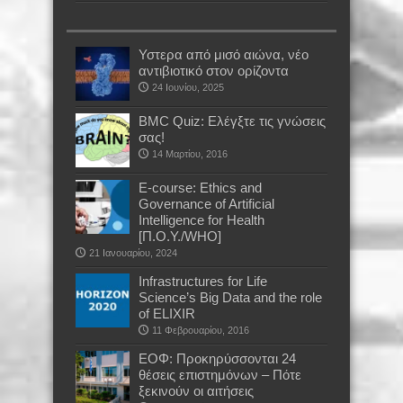
Υστερα από μισό αιώνα, νέο
αντιβιοτικό στον ορίζοντα
24 Ιουνίου, 2025
BMC Quiz: Ελέγξτε τις γνώσεις
σας!
14 Μαρτίου, 2016
E-course: Ethics and
Governance of Artificial
Intelligence for Health
[Π.Ο.Υ./WHO]
21 Ιανουαρίου, 2024
Infrastructures for Life
Science’s Big Data and the role
of ELIXIR
11 Φεβρουαρίου, 2016
ΕΟΦ: Προκηρύσσονται 24
θέσεις επιστημόνων – Πότε
ξεκινούν οι αιτήσεις