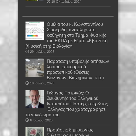
19 Οκτωβρίου, 2024
Oμιλία του κ. Κωνσταντίνου
Σιμσερίδη, αναπληρωτή
καθηγητή στο Τμήμα Φυσικής
του ΕΚΠΑ με θέμα: «Κβαντική
(Φυσική στη) Βιολογία»
29 Ιουλίου, 2026
Παράταση υποβολής αιτήσεων
λοιπού επικουρικού
προσωπικού (Θέσεις
Βιολόγων, Βιοχημικών, κ.α.)
18 Ιουλίου, 2026
Γιώργος Πατρινός: Ο
διευθυντής του Ελληνικού
Ινστιτούτου Παστέρ, ο πρώτος
Έλληνας που χαρτογράφησε
το γονιδίωμά του
6 Ιουλίου, 2026
Προτάσεις δημιουργίας
Συλλογικών Φορέων