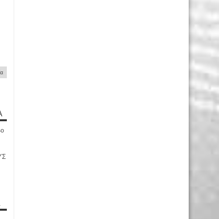
ία
Α
4ο
ΥΣ
Α