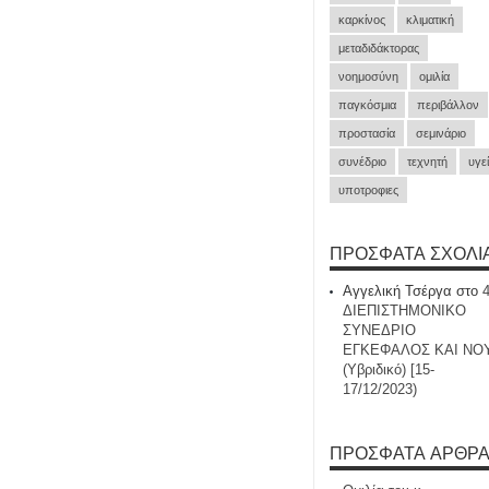
καρκίνος
κλιματική
μεταδιδάκτορας
νοημοσύνη
ομιλία
παγκόσμια
περιβάλλον
προστασία
σεμινάριο
συνέδριο
τεχνητή
υγε
υποτροφιες
ΠΡΌΣΦΑΤΑ ΣΧΌΛΙ
Αγγελική Τσέργα
στο
ΔΙΕΠΙΣΤΗΜΟΝΙΚΟ
ΣΥΝΕΔΡΙΟ
ΕΓΚΕΦΑΛΟΣ ΚΑΙ ΝΟ
(Υβριδικό) [15-
17/12/2023)
ΠΡΌΣΦΑΤΑ ΆΡΘΡ