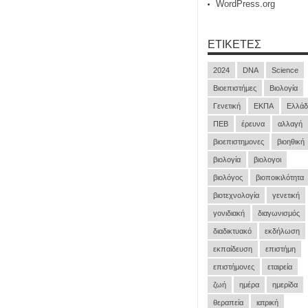
WordPress.org
ΕΤΙΚΈΤΕΣ
2024
DNA
Science
Βιοεπιστήμες
Βιολογία
Γενετική
ΕΚΠΑ
Ελλάδ
ΠΕΒ
έρευνα
αλλαγή
βιοεπιστημονες
βιοηθική
βιολογία
βιολογοι
βιολόγος
βιοποικιλότητα
βιοτεχνολογία
γενετική
γονιδιακή
διαγωνισμός
διαδικτυακό
εκδήλωση
εκπαίδευση
επιστήμη
επιστήμονες
εταιρεία
ζωή
ημέρα
ημερίδα
θεραπεία
ιατρική