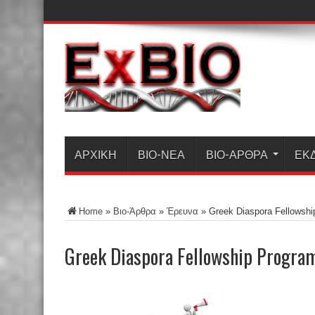
ΑΡΧΙΚΗ
ΒΙΟ-ΝΈΑ
ΒΙΟ-ΆΡΘΡΑ
ΕΚ
Home
»
Βιο-Άρθρα
»
Έρευνα
»
Greek Diaspora Fellowshi
Greek Diaspora Fellowship Prog