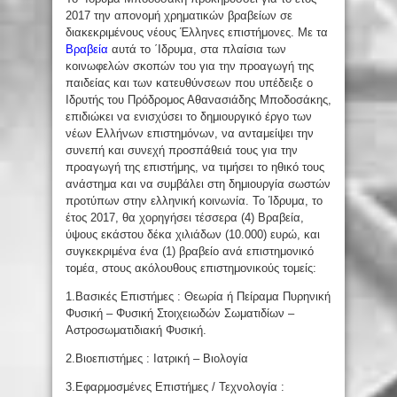
2017 την απονομή χρηματικών βραβείων σε
διακεκριμένους νέους Έλληνες επιστήμονες.
Με τα
Βραβεία
αυτά το ΄Ιδρυμα, στα πλαίσια των
κοινωφελών σκοπών του για την προαγωγή της
παιδείας και των κατευθύνσεων που υπέδειξε ο
Ιδρυτής του Πρόδρομος Αθανασιάδης Μποδοσάκης,
επιδιώκει να ενισχύσει το δημιουργικό έργο των
νέων Ελλήνων επιστημόνων, να ανταμείψει την
συνεπή και συνεχή προσπάθειά τους για την
προαγωγή της επιστήμης, να τιμήσει το ηθικό τους
ανάστημα και να συμβάλει στη δημιουργία σωστών
προτύπων στην ελληνική κοινωνία. Το Ίδρυμα, το
έτος 2017, θα χορηγήσει τέσσερα (4) Βραβεία,
ύψους εκάστου δέκα χιλιάδων (10.000) ευρώ, και
συγκεκριμένα ένα (1) βραβείο ανά επιστημονικό
τομέα, στους ακόλουθους επιστημονικούς τομείς:
1.Βασικές Επιστήμες : Θεωρία ή Πείραμα Πυρηνική
Φυσική – Φυσική Στοιχειωδών Σωματιδίων –
Αστροσωματιδιακή Φυσική.
2.Βιοεπιστήμες : Ιατρική – Βιολογία
3.Εφαρμοσμένες Επιστήμες / Τεχνολογία :