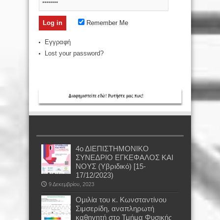
Remember Me
Εγγραφή
Lost your password?
4ο ΔΙΕΠΙΣΤΗΜΟΝΙΚΟ
ΣΥΝΕΔΡΙΟ ΕΓΚΕΦΑΛΟΣ ΚΑΙ
ΝΟΥΣ (Υβριδικό) [15-
17/12/2023)
9 Δεκεμβρίου, 2023
Oμιλία του κ. Κωνσταντίνου
Σιμσερίδη, αναπληρωτή
καθηγητή στο Τμήμα Φυσικής