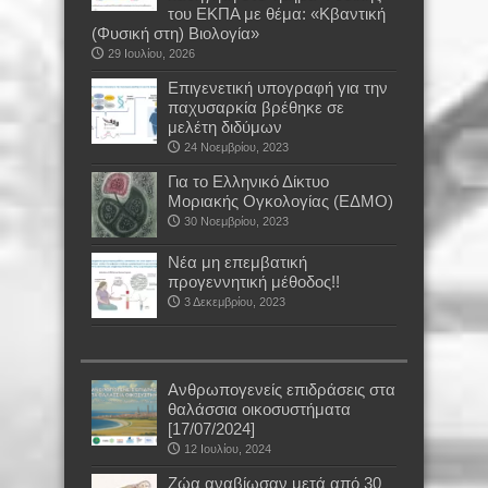
του ΕΚΠΑ με θέμα: «Κβαντική
(Φυσική στη) Βιολογία»
29 Ιουλίου, 2026
Επιγενετική υπογραφή για την
παχυσαρκία βρέθηκε σε
μελέτη διδύμων
24 Νοεμβρίου, 2023
Για το Ελληνικό Δίκτυο
Μοριακής Ογκολογίας (ΕΔΜΟ)
30 Νοεμβρίου, 2023
Νέα μη επεμβατική
προγεννητική μέθοδος!!
3 Δεκεμβρίου, 2023
Ανθρωπογενείς επιδράσεις στα
θαλάσσια οικοσυστήματα
[17/07/2024]
12 Ιουλίου, 2024
Ζώα αναβίωσαν μετά από 30