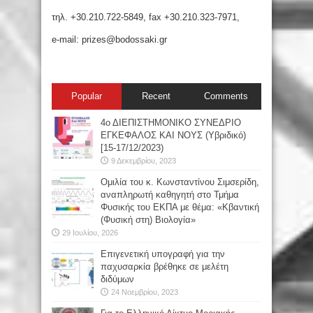
τηλ. +30.210.722-5849, fax +30.210.323-7971,
e-mail: prizes@bodossaki.gr
Popular
Recent
Comments
4ο ΔΙΕΠΙΣΤΗΜΟΝΙΚΟ ΣΥΝΕΔΡΙΟ
ΕΓΚΕΦΑΛΟΣ ΚΑΙ ΝΟΥΣ (Υβριδικό)
[15-17/12/2023)
9 Δεκεμβρίου, 2023
Oμιλία του κ. Κωνσταντίνου Σιμσερίδη,
αναπληρωτή καθηγητή στο Τμήμα
Φυσικής του ΕΚΠΑ με θέμα: «Κβαντική
(Φυσική στη) Βιολογία»
29 Ιουλίου, 2026
Επιγενετική υπογραφή για την
παχυσαρκία βρέθηκε σε μελέτη
διδύμων
24 Νοεμβρίου, 2023