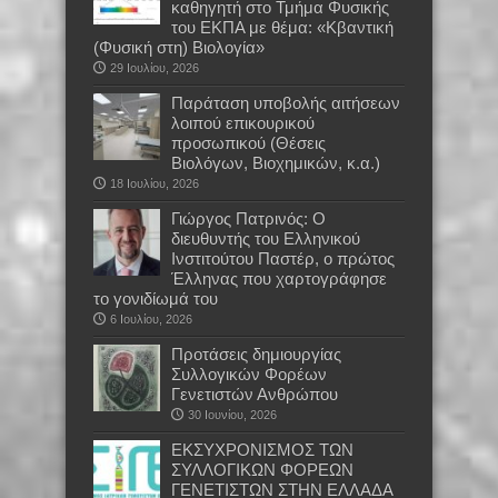
καθηγητή στο Τμήμα Φυσικής
του ΕΚΠΑ με θέμα: «Κβαντική
(Φυσική στη) Βιολογία»
29 Ιουλίου, 2026
Παράταση υποβολής αιτήσεων
λοιπού επικουρικού
προσωπικού (Θέσεις
Βιολόγων, Βιοχημικών, κ.α.)
18 Ιουλίου, 2026
Γιώργος Πατρινός: Ο
διευθυντής του Ελληνικού
Ινστιτούτου Παστέρ, ο πρώτος
Έλληνας που χαρτογράφησε
το γονιδίωμά του
6 Ιουλίου, 2026
Προτάσεις δημιουργίας
Συλλογικών Φορέων
Γενετιστών Ανθρώπου
30 Ιουνίου, 2026
EKΣΥΧΡΟΝΙΣΜΟΣ ΤΩΝ
ΣΥΛΛΟΓΙΚΩΝ ΦΟΡΕΩΝ
ΓΕΝΕΤΙΣΤΩΝ ΣΤΗΝ ΕΛΛΑΔΑ