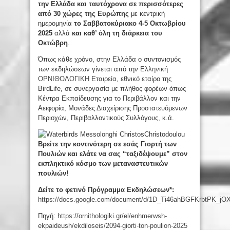
την Ελλάδα και ταυτόχρονα σε περισσότερες
από 30 χώρες της Ευρώπης
με κεντρική
ημερομηνία
το Σαββατοκύριακο 4-5 Οκτωβρίου
2025
αλλά
και καθ’ όλη τη διάρκεια του
Οκτώβρη
.
Όπως κάθε χρόνο, στην Ελλάδα ο συντονισμός
των εκδηλώσεων γίνεται από την
Ελληνική
ΟΡΝΙΘΟΛΟΓΙΚΗ Εταιρεία
, εθνικό εταίρο της
BirdLife, σε συνεργασία με πλήθος φορέων όπως
Κέντρα Εκπαίδευσης για το Περιβάλλον και την
Αειφορία, Μονάδες Διαχείρισης Προστατευόμενων
Περιοχών, Περιβαλλοντικούς Συλλόγους, κ.ά.
Βρείτε την κοντινότερη σε εσάς Γιορτή των
Πουλιών και ελάτε να σας “ταξιδέψουμε” στον
εκπληκτικό κόσμο των μεταναστευτικών
πουλιών!
Δείτε το φετινό Πρόγραμμα Εκδηλώσεων*:
https://docs.google.com/document/d/1D_Ti46ahBGFKrbtPK_jO
Πηγή:
https://ornithologiki.gr/el/enhmerwsh-
ekpaideush/ekdiloseis/2094-giorti-ton-poulion-2025