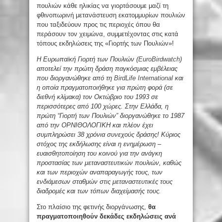
πουλιών κάθε ηλικίας να γιορτάσουμε μαζί τη
φθινοπωρινή μετανάστευση εκατομμυρίων πουλιών
που ταξιδεύουν προς τις περιοχές όπου θα
περάσουν τον χειμώνα, συμμετέχοντας στις κατά
τόπους εκδηλώσεις της «Γιορτής των Πουλιών»!
Η Ευρωπαϊκή Γιορτή των Πουλιών (
EuroBirdwatch
)
αποτελεί την πρώτη δράση παγκόσμιας εμβέλειας
που διοργανώθηκε από τη
BirdLife International
και
η οποία πραγματοποιήθηκε για πρώτη φορά (σε
διεθνή κλίμακα) τον Οκτώβριο του 1993 σε
περισσότερες από 100 χώρες. Στην Ελλάδα, η
πρώτη “Γιορτή των Πουλιών” διοργανώθηκε το 1987
από την ΟΡΝΙΘΟΛΟΓΙΚΗ και πλέον έχει
συμπληρώσει 38 χρόνια συνεχούς δράσης! Kύριος
στόχος της εκδήλωσης είναι η ενημέρωση –
ευαισθητοποίηση του κοινού για την ανάγκη
προστασίας των μεταναστευτικών πουλιών, καθώς
και των περιοχών αναπαραγωγής τους, των
ενδιάμεσων σταθμών στις μεταναστευτικές τους
διαδρομές και των τόπων διαχείμασής τους.
Στο πλαίσιο της φετινής διοργάνωσης,
θα
πραγματοποιηθούν δεκάδες εκδηλώσεις ανά