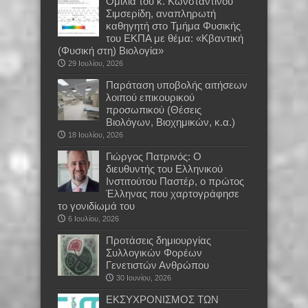
Oμιλία του κ. Κωνσταντίνου
Σιμσερίδη, αναπληρωτή
καθηγητή στο Τμήμα Φυσικής
του ΕΚΠΑ με θέμα: «Κβαντική
(Φυσική στη) Βιολογία»
29 Ιουλίου, 2026
Παράταση υποβολής αιτήσεων
λοιπού επικουρικού
προσωπικού (Θέσεις
Βιολόγων, Βιοχημικών, κ.α.)
18 Ιουλίου, 2026
Γιώργος Πατρινός: Ο
διευθυντής του Ελληνικού
Ινστιτούτου Παστέρ, ο πρώτος
Έλληνας που χαρτογράφησε
το γονιδίωμά του
6 Ιουλίου, 2026
Προτάσεις δημιουργίας
Συλλογικών Φορέων
Γενετιστών Ανθρώπου
30 Ιουνίου, 2026
EKΣΥΧΡΟΝΙΣΜΟΣ ΤΩΝ