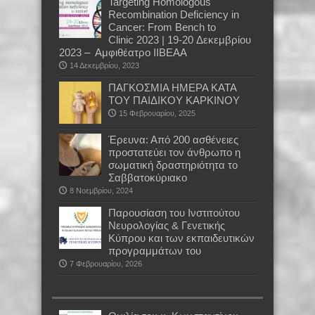
Targeting Homologous
Recombination Deficiency in
Cancer: From Bench to
Clinic 2023 | 19-20 Δεκεμβρίου
2023 – Αμφιθέατρο ΙIΒΕΑΑ
14 Δεκεμβρίου, 2023
ΠΑΓΚΟΣΜΙΑ ΗΜΕΡΑ ΚΑΤΑ
ΤΟΥ ΠΑΙΔΙΚΟΥ ΚΑΡΚΙΝΟΥ
15 Φεβρουαρίου, 2025
Έρευνα: Από 200 ασθένειες
προστατεύει τον άνθρωπο η
σωματική δραστηριότητα το
Σαββατοκύριακο
8 Νοεμβρίου, 2024
Παρουσίαση του Ινστιτούτου
Νευρολογίας & Γενετικής
Κύπρου και των εκπαιδευτικών
προγραμμάτων του
7 Φεβρουαρίου, 2026