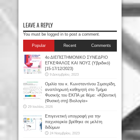
LEAVE A REPLY
You must be
logged in
to post a comment.
Popular
Recent
Comments
4ο ΔΙΕΠΙΣΤΗΜΟΝΙΚΟ ΣΥΝΕΔΡΙΟ
ΕΓΚΕΦΑΛΟΣ ΚΑΙ ΝΟΥΣ (Υβριδικό)
[15-17/12/2023)
9 Δεκεμβρίου, 2023
Oμιλία του κ. Κωνσταντίνου Σιμσερίδη,
αναπληρωτή καθηγητή στο Τμήμα
Φυσικής του ΕΚΠΑ με θέμα: «Κβαντική
(Φυσική στη) Βιολογία»
29 Ιουλίου, 2026
Επιγενετική υπογραφή για την
παχυσαρκία βρέθηκε σε μελέτη
διδύμων
24 Νοεμβρίου, 2023