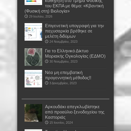
καθηγητή στο Τμήμα Φυσικής
του ΕΚΠΑ με θέμα: «Κβαντική
(Φυσική στη) Βιολογία»
29 Ιουλίου, 2026
Επιγενετική υπογραφή για την
παχυσαρκία βρέθηκε σε
μελέτη διδύμων
24 Νοεμβρίου, 2023
Για το Ελληνικό Δίκτυο
Μοριακής Ογκολογίας (ΕΔΜΟ)
30 Νοεμβρίου, 2023
Νέα μη επεμβατική
προγεννητική μέθοδος!!
3 Δεκεμβρίου, 2023
Αρκουδάκι απεγκλωβίστηκε
από προαύλιο ξενοδοχείου της
Καστοριάς
15 Ιουνίου, 2024