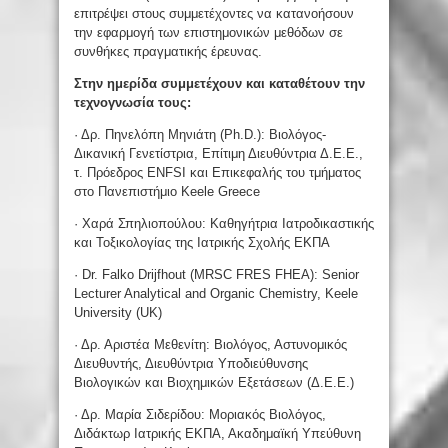
επιτρέψει στους συμμετέχοντες να κατανοήσουν
την εφαρμογή των επιστημονικών μεθόδων σε
συνθήκες πραγματικής έρευνας.
Στην ημερίδα συμμετέχουν και καταθέτουν την
τεχνογνωσία τους:
· Δρ. Πηνελόπη Μηνιάτη (Ph.D.): Βιολόγος-
Δικανική Γενετίστρια, Επίτιμη Διευθύντρια Δ.Ε.Ε.,
τ. Πρόεδρος ENFSI και Επικεφαλής του τμήματος
στο Πανεπιστήμιο Keele Greece
· Χαρά Σπηλιοπούλου: Καθηγήτρια Ιατροδικαστικής
και Τοξικολογίας της Ιατρικής Σχολής ΕΚΠΑ
· Dr. Falko Drijfhout (MRSC FRES FHEA): Senior
Lecturer Analytical and Organic Chemistry, Keele
University (UK)
· Δρ. Αριστέα Μεθενίτη: Βιολόγος, Αστυνομικός
Διευθυντής, Διευθύντρια Υποδιεύθυνσης
Βιολογικών και Βιοχημικών Εξετάσεων (Δ.Ε.Ε.)
· Δρ. Μαρία Σιδερίδου: Μοριακός Βιολόγος,
Διδάκτωρ Ιατρικής ΕΚΠΑ, Ακαδημαϊκή Υπεύθυνη