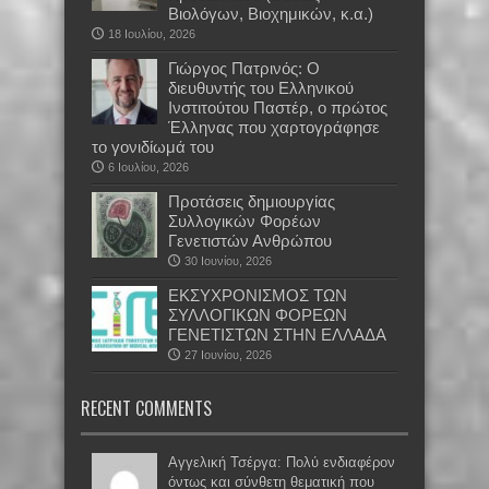
Βιολόγων, Βιοχημικών, κ.α.)
18 Ιουλίου, 2026
Γιώργος Πατρινός: Ο
διευθυντής του Ελληνικού
Ινστιτούτου Παστέρ, ο πρώτος
Έλληνας που χαρτογράφησε
το γονιδίωμά του
6 Ιουλίου, 2026
Προτάσεις δημιουργίας
Συλλογικών Φορέων
Γενετιστών Ανθρώπου
30 Ιουνίου, 2026
EKΣΥΧΡΟΝΙΣΜΟΣ ΤΩΝ
ΣΥΛΛΟΓΙΚΩΝ ΦΟΡΕΩΝ
ΓΕΝΕΤΙΣΤΩΝ ΣΤΗΝ ΕΛΛΑΔΑ
27 Ιουνίου, 2026
RECENT COMMENTS
Αγγελική Τσέργα: Πολύ ενδιαφέρον
όντως και σύνθετη θεματική που