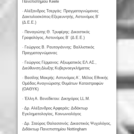
Πανεπιστημίου Keele
· Αλέξανδρος Τσεργάς: Πραγματογνώμονας
Δακτυλοσκόπος-Εξερευνητής, Αστυνόμος Β΄
(Δ.Ε.Ε.)
· Παναγιώτης Θ. Τρυφέρης: Δικαστικός
Γραφολόγος, Αστυνόμος Β΄ (Δ.Ε.Ε.)
· Γεώργιος Β. Ραυτογιάννης: Βαλλιστικός
Πραγματογνώμονας
· Γεώργιος Γέρμανος: Αξιωματικός ΕΛ.ΑΣ.,
Διεύθυνση Δίωξης Κυβερνοεγκλήματος
· Βασίλης Μακρής: Αστυνόμος Α΄, Μέλος Εθνικής
Ομάδας Αναγνώρισης Θυμάτων Καταστροφών
(ΟΑΘΥΚ)
· Έλλη Α. Βενεδίκτου: Δικηγόρος LL.M.
· Δρ. Αλέξανδρος Αρφαράς: Διδάκτωρ
Εγκληματολογίας, Κοινωνιολόγος
· Δρ. Σταύρος Θαλασσινός: Δικαστικός Ψυχολόγος,
Διδάκτωρ Πανεπιστημίου Nottingham