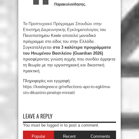
Παρακολούθησης.
Το
Προπτυχιακό Πρόγραμμα Σπουδών στην
Επιστήμη Διερευνητικής Εγκληματολογίας
του
Πανεπιστημίου Keele αποτελεί μοναδικό
πρόγραμμα στο είδος του στην Ελλάδα.
Συγκαταλέγεται
στα 3 καλύτερα προγράμματα
του Ηνωμένου Βασιλείου (Guardian 2026)
προσφέροντας γνώση αιχμής που συνδέει άρρηκτα
τη θεωρία με την εργαστηριακή και δικαστική
πρακτική.
Πληροφορίες και εγγραφή:
https://keelegreece.gr/reflections-apo-to-egklima-
sto-dikastirio-pinelopi-miniati/
LEAVE A REPLY
You must be
logged in
to post a comment.
Popular
Recent
Comments