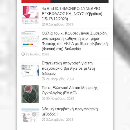
4ο ΔΙΕΠΙΣΤΗΜΟΝΙΚΟ ΣΥΝΕΔΡΙΟ
ΕΓΚΕΦΑΛΟΣ ΚΑΙ ΝΟΥΣ (Υβριδικό)
[15-17/12/2023)
9 Δεκεμβρίου, 2023
Oμιλία του κ. Κωνσταντίνου Σιμσερίδη,
αναπληρωτή καθηγητή στο Τμήμα
Φυσικής του ΕΚΠΑ με θέμα: «Κβαντική
(Φυσική στη) Βιολογία»
29 Ιουλίου, 2026
Επιγενετική υπογραφή για την
παχυσαρκία βρέθηκε σε μελέτη
διδύμων
24 Νοεμβρίου, 2023
Για το Ελληνικό Δίκτυο Μοριακής
Ογκολογίας (ΕΔΜΟ)
30 Νοεμβρίου, 2023
Νέα μη επεμβατική προγεννητική
μέθοδος!!
3 Δεκεμβρίου, 2023