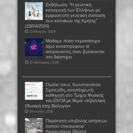
Εκδήλωση: “Η γενετική
καταγωγή των Ελλήνων με
έμφαση στη γενετική σύσταση
των κατοίκων της Κρήτης”
(19/04/2024)
15 Απριλίου, 2024
Μάθαμε πόσο περισσότερο
αίμα καταστρέφουν οι
αστροναύτες όταν βρίσκονται
στο διάστημα
15 Ιανουαρίου, 2024
Oμιλία του κ. Κωνσταντίνου
Σιμσερίδη, αναπληρωτή
καθηγητή στο Τμήμα Φυσικής
του ΕΚΠΑ με θέμα: «Κβαντική
(Φυσική στη) Βιολογία»
29 Ιουλίου, 2026
Παράταση υποβολής αιτήσεων
λοιπού επικουρικού
προσωπικού (Θέσεις