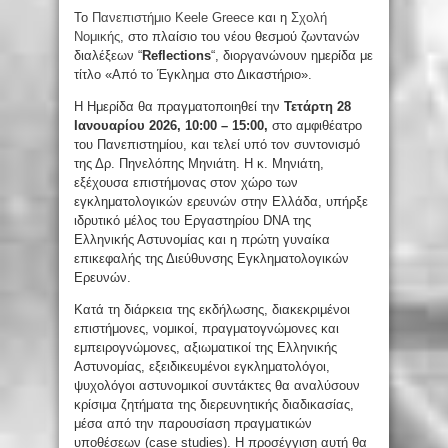
Το
Πανεπιστήμιο Keele Greece
και η
Σχολή
Νομικής
, στο πλαίσιο του νέου θεσμού ζωντανών
διαλέξεων “
Reflections
“, διοργανώνουν ημερίδα με
τίτλο «Από το Έγκλημα στο Δικαστήριο».
Η Ημερίδα θα πραγματοποιηθεί την
Τετάρτη 28
Ιανουαρίου 2026, 10:00 – 15:00,
στο αμφιθέατρο
του Πανεπιστημίου, και τελεί υπό τον συντονισμό
της Δρ. Πηνελόπης Μηνιάτη. Η κ. Μηνιάτη,
εξέχουσα επιστήμονας στον χώρο των
εγκληματολογικών ερευνών στην Ελλάδα, υπήρξε
ιδρυτικό μέλος του Εργαστηρίου DNA της
Ελληνικής Αστυνομίας και η πρώτη γυναίκα
επικεφαλής της Διεύθυνσης Εγκληματολογικών
Ερευνών.
Κατά τη διάρκεια της εκδήλωσης, διακεκριμένοι
επιστήμονες, νομικοί, πραγματογνώμονες και
εμπειρογνώμονες, αξιωματικοί της Ελληνικής
Αστυνομίας, εξειδικευμένοι εγκληματολόγοι,
ψυχολόγοι αστυνομικοί συντάκτες θα αναλύσουν
κρίσιμα ζητήματα της διερευνητικής διαδικασίας,
μέσα από την παρουσίαση πραγματικών
υποθέσεων (case studies). Η προσέγγιση αυτή θα