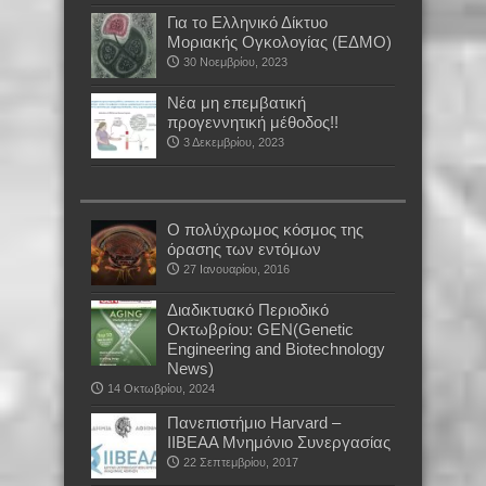
Για το Ελληνικό Δίκτυο
Μοριακής Ογκολογίας (ΕΔΜΟ)
30 Νοεμβρίου, 2023
Νέα μη επεμβατική
προγεννητική μέθοδος!!
3 Δεκεμβρίου, 2023
Ο πολύχρωμος κόσμος της
όρασης των εντόμων
27 Ιανουαρίου, 2016
Διαδικτυακό Περιοδικό
Οκτωβρίου: GEN(Genetic
Engineering and Biotechnology
News)
14 Οκτωβρίου, 2024
Πανεπιστήμιο Harvard –
IIBEAA Μνημόνιο Συνεργασίας
22 Σεπτεμβρίου, 2017