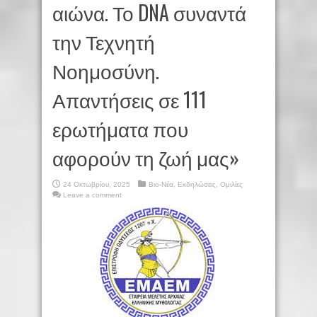
αιώνα. Το DNA συναντά
την Τεχνητή
Νοημοσύνη.
Απαντήσεις σε 111
ερωτήματα που
αφορούν τη ζωή μας»
24 Οκτωβρίου, 2025
Βιο-Νέα
,
Εκδηλώσεις
,
Ομιλίες
Leave a comment