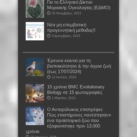
Για το Ελληνικό Δίκτυο
Μοριακής Ογκολογίας (ΕΔΜΟ)
30 Νοεμβρίου, 2023
Νέα μη επεμβατική
προγεννητική μέθοδος!!
3 Δεκεμβρίου, 2023
Έρευνα κοινού για τη
βιοποικιλότητα & την άγρια ζωή
(έως 17/07/2024)
12 Ιουλίου, 2024
15 χρόνια BMC Evolutionary
Biology σε 15 φωτογραφίες
1 Μαρτίου, 2016
Ο Ανταρόλυκος επιστρέφει:
Πώς επιστήμονες «ανέστησαν»
ένα προϊστορικό ζώο που
εξαφανίστηκε πριν 13.000
χρόνια
15 Απριλίου, 2025