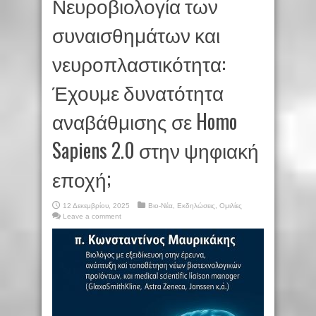
Νευροβιολογία των
συναισθημάτων και
νευροπλαστικότητα:
Έχουμε δυνατότητα
αναβάθμισης σε Homo
Sapiens 2.0 στην ψηφιακή
εποχή;
12 Δεκεμβρίου, 2025
Βιο-Νέα
,
Εκδηλώσεις
,
Ομιλίες
Leave a comment