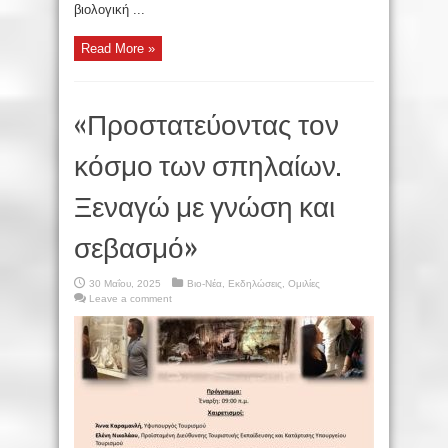
βιολογική ...
Read More »
«Προστατεύοντας τον
κόσμο των σπηλαίων.
Ξεναγώ με γνώση και
σεβασμό»
30 Μαΐου, 2025
Βιο-Νέα
,
Εκδηλώσεις
,
Ομιλίες
Leave a comment