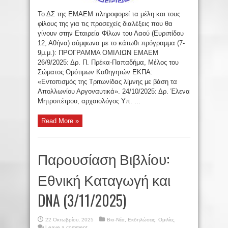
Το ΔΣ της ΕΜΑΕΜ πληροφορεί τα μέλη και τους
φίλους της για τις προσεχείς διαλέξεις που θα
γίνουν στην Εταιρεία Φίλων του Λαού (Ευριπίδου
12, Αθήνα) σύμφωνα με το κάτωθι πρόγραμμα (7-
9μ.μ.): ΠΡΟΓΡΑΜΜΑ ΟΜΙΛΙΩΝ ΕΜΑΕΜ
26/9/2025: Δρ. Π. Πρέκα-Παπαδήμα, Μέλος του
Σώματος Ομότιμων Καθηγητών ΕΚΠΑ:
«Εντοπισμός της Τριτωνίδας λίμνης με βάση τα
Απολλωνίου Αργοναυτικά». 24/10/2025: Δρ. Έλενα
Μητροπέτρου, αρχαιολόγος Υπ. ...
Read More »
Παρουσίαση Βιβλίου:
Εθνική Καταγωγή και
DNA (3/11/2025)
22 Οκτωβρίου, 2025
Βιο-Νέα
,
Εκδηλώσεις
,
Ομιλίες
Leave a comment