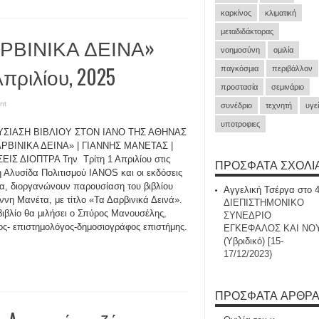
καρκίνος
κλιματική
μεταδιδάκτορας
ΔΑΡΒΙΝΙΚΑ ΔΕΙΝΑ»
νοημοσύνη
ομιλία
Απριλίου, 2025
παγκόσμια
περιβάλλον
προστασία
σεμινάριο
nt
συνέδριο
τεχνητή
υγε
υποτροφιες
ΣΙΑΣΗ ΒΙΒΛΙΟΥ ΣΤΟΝ ΙΑΝΟ ΤΗΣ ΑΘΗΝΑΣ
ΑΡΒΙΝΙΚΑ ΔΕΙΝΑ» | ΓΙΑΝΝΗΣ ΜΑΝΕΤΑΣ |
ΙΣ ΔΙΟΠΤΡΑ Την Τρίτη 1 Απριλίου στις
ΠΡΌΣΦΑΤΑ ΣΧΌΛΙ
η Αλυσίδα Πολιτισμού IANOS και οι εκδόσεις
α, διοργανώνουν παρουσίαση του βιβλίου
Αγγελική Τσέργα
στο
άννη Μανέτα, με τίτλο «Τα Δαρβινικά Δεινά».
ΔΙΕΠΙΣΤΗΜΟΝΙΚΟ
 βιβλίο θα μιλήσει ο Σπύρος Μανουσέλης,
ΣΥΝΕΔΡΙΟ
ος- επιστημολόγος-δημοσιογράφος επιστήμης.
ΕΓΚΕΦΑΛΟΣ ΚΑΙ ΝΟ
(Υβριδικό) [15-
17/12/2023)
ΠΡΌΣΦΑΤΑ ΆΡΘΡ