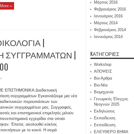
Μάρτιος 2016
More »
Φεβρουάριος 2016
Ιανουάριος 2016
Μάρτιος 2014
Φεβρουάριος 2014
Ιανουάριος 2014
ΙΚΟΛΟΓΙΑ |
Η ΣΥΓΓΡΑΜΜΑΤΩΝ |
KΑΤΗΓΟΡΊΕΣ
.00
Workshop
ΑΠΟΨΕΙΣ
Βιο-Άρθρα
t
Βιο-Νέα
Ε ΕΠΙΣΤΗΜΟΝΙΚΑ:Διαδικτυακή
Βιομηχανία
ίαση συγγραμμάτων Εγκαινιάζουμε μια νέα
Γενωμικός Έλεγχος
διαδικτυακών παρουσιάσεων των
Νεογνών 2025
μονικών συγγραμμάτων μας. Συγγραφείς,
Εκδηλώσεις
αστές και επιστημονικοί επιμελητές μιλούν
Εκπαίδευση
 πανεπιστημιακά εγχειρίδια στα οποία
ηκαν. Έπειτα, ακολουθεί κύκλος
Εκπαίδευση.
παντήσεων με το κοινό. Η σειρά
ΕΛΕΥΘΕΡΟ ΒΗΜΑ