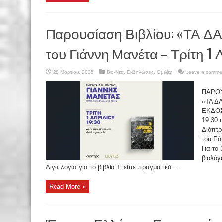
Παρουσίαση Βιβλίου: «ΤΑ 
του Γιάννη Μανέτα – Τρίτη 1 
28 Μαρτίου, 2025
Βιο-Νέα
,
Εκδηλώσεις
,
Ομιλίες
Leave a comme
ΠΑΡΟΥ
«ΤΑ Δ
ΕΚΔΟΣΕ
19:30 
Διόπτρ
του Γι
Για το
βιολόγ
Λίγα λόγια για το βιβλίο Τι είπε πραγματικά ...
Read More »