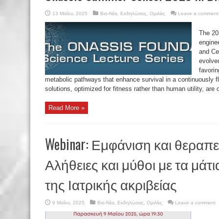
13 Μαΐου, 2025
Βιο-Νέα
,
Εκδηλώσεις
,
Ομιλίες
Leave a comment
The 20
engine
and Ce
evolved
favorin
metabolic pathways that enhance survival in a continuously f
solutions, optimized for fitness rather than human utility, are 
Read More »
Webinar: Εμφάνιση και θεραπε
Αλήθειες και μύθοι με τα μάτι
της Ιατρικής ακριβείας
9 Μαΐου, 2025
Βιο-Νέα
,
Εκδηλώσεις
,
Ομιλίες
Leave a comment