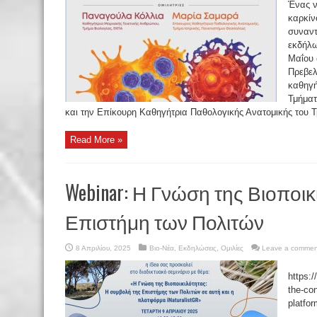
Ένας ν
καρκίν
συναντ
εκδήλω
Μαΐου 
Πρεβελ
καθηγή
Τμήματ
και την Επίκουρη Καθηγήτρια Παθολογικής Ανατομικής του Τμ
Read More »
Webinar: Η Γνώση της Βιοποικ
Επιστήμη των Πολιτών
8 Απριλίου, 2025
Βιο-Νέα
,
Εκδηλώσεις
,
Ομιλίες
Leave a commen
https:/
the-con
platfo