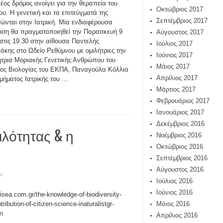
έος δρόμος ανοίγει για την θεραπεία του
Οκτώβριος 2017
ου. Η γενετική και τα επιτεύγματά της
Σεπτέμβριος 2017
ώνται στην Ιατρική. Μία ενδιαφέρουσα
ση θα πραγματοποιηθεί την Παρασκευή 9
Αύγουστος 2017
στις 19.30 στην αίθουσα Παντελής
Ιούλιος 2017
άκης στο Ωδείο Ρεθύμνου με ομιλήτριες την
Ιούνιος 2017
τρια Μοριακής Γενετικής Ανθρώπου του
Μάιος 2017
ος Βιολογίας του ΕΚΠΑ, Παναγούλα Κόλλια
Απρίλιος 2017
ήματος Ιατρικής του ...
Μάρτιος 2017
Φεβρουάριος 2017
Ιανουάριος 2017
Δεκέμβριος 2016
ιλότητας & η
Νοέμβριος 2016
Οκτώβριος 2016
Σεπτέμβριος 2016
Αύγουστος 2016
t
Ιούλιος 2016
Ιούνιος 2016
/isea.com.gr/the-knowledge-of-biodiversity-
tribution-of-citizen-science-inaturalistgr-
Μάιος 2016
rm
Απρίλιος 2016