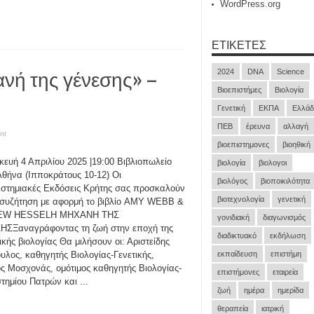
WordPress.org
ΕΤΙΚΈΤΕΣ
νή της γένεσης» –
2024
DNA
Science
Βιοεπιστήμες
Βιολογία
Γενετική
ΕΚΠΑ
Ελλάδ
ΠΕΒ
έρευνα
αλλαγή
nt
βιοεπιστημονες
βιοηθική
ευή 4 Απριλίου 2025 |19:00 Βιβλιοπωλείο
βιολογία
βιολογοι
θήνα (Ιπποκράτους 10-12) Οι
βιολόγος
βιοποικιλότητα
στημιακές Εκδόσεις Κρήτης σας προσκαλούν
βιοτεχνολογία
γενετική
 συζήτηση με αφορμή το βιβλίο AMY WEBB &
EW HESSELΗ ΜΗΧΑΝΗ ΤΗΣ
γονιδιακή
διαγωνισμός
ΗΣΞαναγράφοντας τη ζωή στην εποχή της
διαδικτυακό
εκδήλωση
ικής βιολογίας Θα μιλήσουν οι: Αριστείδης
υλος, καθηγητής Βιολογίας-Γενετικής,
εκπαίδευση
επιστήμη
ς Μοσχονάς, ομότιμος καθηγητής Βιολογίας-
επιστήμονες
εταιρεία
τημίου Πατρών και ...
ζωή
ημέρα
ημερίδα
θεραπεία
ιατρική