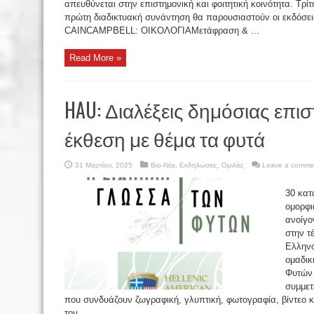
απευθύνεται στην επιστημονική και φοιτητική κοινότητα. Τρ
πρώτη διαδικτυακή συνάντηση θα παρουσιαστούν οι εκδόσ
CAINCAMPBELL: ΟΙΚΟΛΟΓΙΑΜετάφραση & ...
Read More »
HAU: Διαλέξεις δημόσιας επισ
έκθεση με θέμα τα φυτά
31 Μαρτίου, 2025
Βιο-Νέα
,
Εκδηλώσεις
,
Ομιλίες
Leave a comme
30 κατ
ομορφι
ανοίγο
στην τ
Ελληνο
ομαδικ
Φυτών 
συμμετ
που συνδυάζουν ζωγραφική, γλυπτική, φωτογραφία, βίντεο κ
τον ...