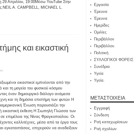
ίτη 29 Απριλίου, 19:00Μέσω YouTube Στην
Εργασία
εις:NEIL A. CAMPBELL, MICHAEL L.
Έρευνα
Έρευνα
Ημερίδες
Ομιλίες
Περιβάλλον
τήμης και εικαστική
Περιβάλλον.
Πολιτική
ΣΥΛΛΟΓΙΚΟΙ ΦΟΡΕΙΣ
Συνέδρια
nt
Υγεία
Υγεία.
αξιωμένοι εικαστικοί εμπνέονται από την
ά και τη μαγεία του φυσικού κόσμου
ντας έναν δημιουργικό διάλογο ανάμεσα
ΜΕΤΑΣΤΟΙΧΕΊΑ
έχνη και τη δημόσια επιστήμη των φυτών Η
αμερικανική Ένωση παρουσιάζει την
Εγγραφή
ή εικαστική έκθεση Η Σιωπηλή Γλώσσα των
Σύνδεση
σε επιμέλεια της Νίνας Φραγκοπούλου. Oι
Ροή καταχωρίσεων
έχοντες καλλιτέχνες, μέσα από τα έργα τους
αι εγκαταστάσεις, επιχειρούν να αναδείξουν
Ροή σχολίων