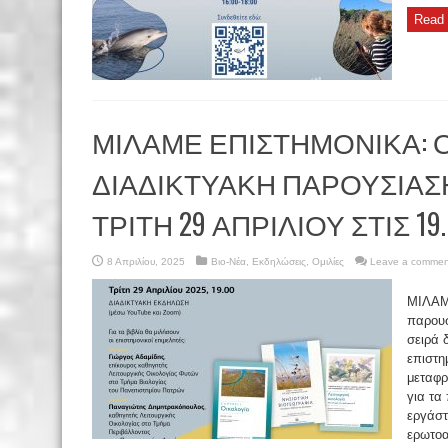
Read 
ΜΙΛΑΜΕ ΕΠΙΣΤΗΜΟΝΙΚΑ: Ο
ΔΙΑΔΙΚΤΥΑΚΗ ΠΑΡΟΥΣΙΑΣ
ΤΡΙΤΗ 29 ΑΠΡΙΛΙΟΥ ΣΤΙΣ 19
8 Απριλίου, 2025
Βιο-Νέα
,
Εκδηλώσεις
,
Ομιλίες
Leave a commen
ΜΙΛΑΜ
παρουσ
σειρά 
επιστη
μεταφρ
για τα
εργάστ
ερωτοα