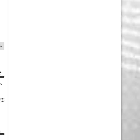
ία
Α
4ο
ΥΣ
Α