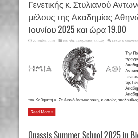
Γενετικής κ. Στυλιανού Αντω
μέλους της Ακαδημίας Αθην
Ιουνίου 2025 και ώρα 19.00
22 Μαΐου, 2025
Βιο-Νέα
,
Εκδηλώσεις
,
Ομιλίες
Leave a comment
Την Πα
πραγμα
Ακαδημ
Αντωνα
Γενετι
της Γε
Ακαδημ
Ακαδημ
τον Καθηγητή κ. Στυλιανό Αντωναράκη, ο οποίος ακολούθως 
Read More »
Onassis Summer School 2025 in Bi