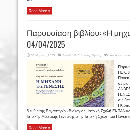
Read More »
Παρουσίαση βιβλίου: «Η μηχα
04/04/2025
30 Μαρτίου, 2025
Βιο-Νέα
,
Εκδηλώσεις
,
Ομιλίες
Leave a comme
Παρασκ
ΠΕΚ, Α
Πανεπι
σε μια
ANDR
ΓΕΝΕΣ
συνθετ
Ηλιόπο
διευθυντής Εργαστηρίου Βιολογίας, Ιατρική Σχολή ΕΚΠΑΝίκο
Ιατρικής Μοριακής Γενετικής στην Ιατρική Σχολή του Πανεπισ
Read More »