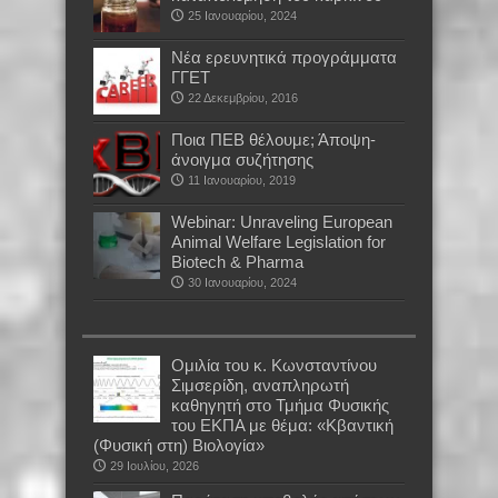
25 Ιανουαρίου, 2024
Νέα ερευνητικά προγράμματα
ΓΓΕΤ
22 Δεκεμβρίου, 2016
Ποια ΠΕΒ θέλουμε; Άποψη-
άνοιγμα συζήτησης
11 Ιανουαρίου, 2019
Webinar: Unraveling European
Animal Welfare Legislation for
Biotech & Pharma
30 Ιανουαρίου, 2024
Oμιλία του κ. Κωνσταντίνου
Σιμσερίδη, αναπληρωτή
καθηγητή στο Τμήμα Φυσικής
του ΕΚΠΑ με θέμα: «Κβαντική
(Φυσική στη) Βιολογία»
29 Ιουλίου, 2026