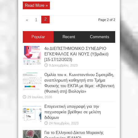
Read More »
2
«
1
Page 2 of 2
Popular
Recent
Comments
4ο ΔΙΕΠΙΣΤΗΜΟΝΙΚΟ ΣΥΝΕΔΡΙΟ
ΕΓΚΕΦΑΛΟΣ ΚΑΙ ΝΟΥΣ (Υβριδικό)
[15-17/12/2023)
9 Δεκεμβρίου, 2023
Oμιλία του κ. Κωνσταντίνου Σιμσερίδη,
αναπληρωτή καθηγητή στο Τμήμα
Φυσικής του ΕΚΠΑ με θέμα: «Κβαντική
(Φυσική στη) Βιολογία»
29 Ιουλίου, 2026
Επιγενετική υπογραφή για την
παχυσαρκία βρέθηκε σε μελέτη
διδύμων
24 Νοεμβρίου, 2023
Για το Ελληνικό Δίκτυο Μοριακής