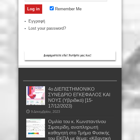
Remember Me
Εγγραφή
Lost your password?
4ο ΔΙΕΠΙΣΤΗΜΟΝΙΚΟ
ΣΥΝΕΔΡΙΟ ΕΓΚΕΦΑΛΟΣ ΚΑΙ
ΝΟΥΣ (Υβριδικό) [15-
17/12/2023)
9 Δεκεμβρίου, 2023
Oμιλία του κ. Κωνσταντίνου
Σιμσερίδη, αναπληρωτή
καθηγητή στο Τμήμα Φυσικής
του ΕΚΠΑ με θέμα: «Κβαντική