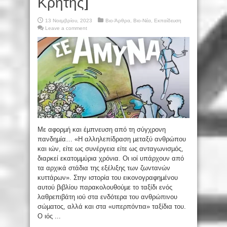
Κρήτης]
13 Νοεμβρίου, 2023
Βιο-Άρθρα
,
Βιο-Νέα
,
Εκπαίδευση
Leave a comment
Με αφορµή και έµπνευση από τη σύγχρονη
πανδηµία… «Η αλληλεπίδραση µεταξύ ανθρώπου
και ιών, είτε ως συνέργεια είτε ως ανταγωνισµός,
διαρκεί εκατοµµύρια χρόνια. Οι ιοί υπάρχουν από
τα αρχικά στάδια της εξέλιξης των ζωντανών
κυττάρων». Στην ιστορία του εικονογραφηµένου
αυτού βιβλίου παρακολουθούµε το ταξίδι ενός
λαθρεπιβάτη ιού στα ενδότερα του ανθρώπινου
σώµατος, αλλά και στα «υπερπόντια» ταξίδια του.
Ο ιός ...