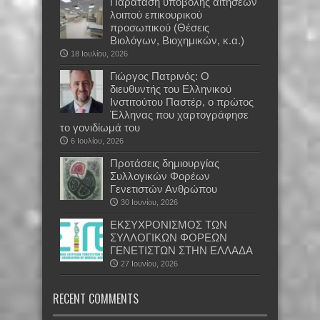
Παράταση υποβολής αιτήσεων
λοιπού επικουρικού
προσωπικού (Θέσεις
Βιολόγων, Βιοχημικών, κ.α.)
18 Ιουλίου, 2026
Γιώργος Πατρινός: Ο
διευθυντής του Ελληνικού
Ινστιτούτου Παστέρ, ο πρώτος
Έλληνας που χαρτογράφησε
το γονιδίωμά του
6 Ιουλίου, 2026
Προτάσεις δημιουργίας
Συλλογικών Φορέων
Γενετιστών Ανθρώπου
30 Ιουνίου, 2026
EKΣΥΧΡΟΝΙΣΜΟΣ ΤΩΝ
ΣΥΛΛΟΓΙΚΩΝ ΦΟΡΕΩΝ
ΓΕΝΕΤΙΣΤΩΝ ΣΤΗΝ ΕΛΛΑΔΑ
27 Ιουνίου, 2026
RECENT COMMENTS