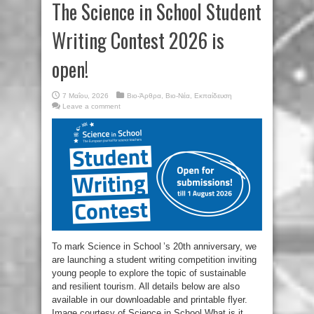
The Science in School Student
Writing Contest 2026 is
open!
7 Μαΐου, 2026
Βιο-Άρθρα
,
Βιο-Νέα
,
Εκπαίδευση
Leave a comment
To mark Science in School ’s 20th anniversary, we
are launching a student writing competition inviting
young people to explore the topic of sustainable
and resilient tourism. All details below are also
available in our downloadable and printable flyer.
Image courtesy of Science in School What is it