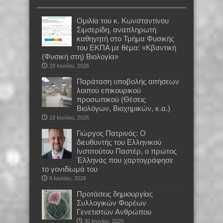
Oμιλία του κ. Κωνσταντίνου
Σιμσερίδη, αναπληρωτή
καθηγητή στο Τμήμα Φυσικής
του ΕΚΠΑ με θέμα: «Κβαντική
(Φυσική στη) Βιολογία»
29 Ιουλίου, 2026
Παράταση υποβολής αιτήσεων
λοιπού επικουρικού
προσωπικού (Θέσεις
Βιολόγων, Βιοχημικών, κ.α.)
18 Ιουλίου, 2026
Γιώργος Πατρινός: Ο
διευθυντής του Ελληνικού
Ινστιτούτου Παστέρ, ο πρώτος
Έλληνας που χαρτογράφησε
το γονιδίωμά του
6 Ιουλίου, 2026
Προτάσεις δημιουργίας
Συλλογικών Φορέων
Γενετιστών Ανθρώπου
30 Ιουνίου, 2026