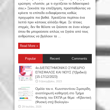
ερώτηση: «Λοιπόν, με τι σχετίζεται το διδακτορικό
σου;» Ξεκινάτε την επεξήγηση, προσπαθώντας να
κρίνετε το επίπεδο ενδιαφέροντος καθώς
προχωράτε πιο βαθιά. Χρειάζεται περίπου ένα
λεπτό πριν κάποιος αλλάξει θέμα. Σε τέτοιες
στιγμές, δεν θα θέλατε να ζούσατε σε έναν κόσμο
όπου θα μπορούσατε απλώς να ζητάτε από τους
ανθρώπους να βγάλουν τα ...
Read More »
Popular
Recent
Comments
4ο ΔΙΕΠΙΣΤΗΜΟΝΙΚΟ ΣΥΝΕΔΡΙΟ
ΕΓΚΕΦΑΛΟΣ ΚΑΙ ΝΟΥΣ (Υβριδικό)
[15-17/12/2023)
9 Δεκεμβρίου, 2023
Oμιλία του κ. Κωνσταντίνου Σιμσερίδη,
αναπληρωτή καθηγητή στο Τμήμα
Φυσικής του ΕΚΠΑ με θέμα: «Κβαντική
(Φυσική στη) Βιολογία»
29 Ιουλίου, 2026