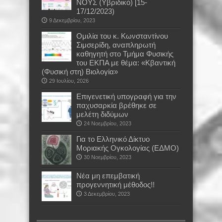
ΝΟΥΣ (Υβριδικό) [15-
17/12/2023)
9 Δεκεμβρίου, 2023
Oμιλία του κ. Κωνσταντίνου
Σιμσερίδη, αναπληρωτή
καθηγητή στο Τμήμα Φυσικής
του ΕΚΠΑ με θέμα: «Κβαντική
(Φυσική στη) Βιολογία»
29 Ιουλίου, 2026
Επιγενετική υπογραφή για την
παχυσαρκία βρέθηκε σε
μελέτη διδύμων
24 Νοεμβρίου, 2023
Για το Ελληνικό Δίκτυο
Μοριακής Ογκολογίας (ΕΔΜΟ)
30 Νοεμβρίου, 2023
Νέα μη επεμβατική
προγεννητική μέθοδος!!
3 Δεκεμβρίου, 2023