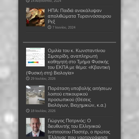
14 Αυγούστου, 2024
ΗΠΑ: Παιδιά ανακάλυψαν
απολιθώματα Τυραννόσαυρου
Ρεξ
7 Ιουνίου, 2024
Oμιλία του κ. Κωνσταντίνου
Σιμσερίδη, αναπληρωτή
καθηγητή στο Τμήμα Φυσικής
του ΕΚΠΑ με θέμα: «Κβαντική
(Φυσική στη) Βιολογία»
29 Ιουλίου, 2026
Παράταση υποβολής αιτήσεων
λοιπού επικουρικού
προσωπικού (Θέσεις
Βιολόγων, Βιοχημικών, κ.α.)
18 Ιουλίου, 2026
Γιώργος Πατρινός: Ο
διευθυντής του Ελληνικού
Ινστιτούτου Παστέρ, ο πρώτος
Έλληνας που χαρτογράφησε