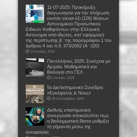
11-07-2025: Προκήρυξη
διαγωνισμού για την πλήρωση
εκατόν είκοσι έξι (126) θέσεων
Αστυνομικού Προσωπικού
Ειδικών Καθηκόντων στην Ελληνική
Αστυνομία από ιδιώτες, κατ’ εφαρμογή
της περίπτωσης β΄ της παραγράφου 1 του
άρθρου 4 του π.δ. 373/2002 (Α΄-320)
14 Ιουλίου, 2025
Πανελλήνιες 2025: Συνέχεια με
Αρχαία, Μαθηματικά και
Βιολογία στα ΓΕΛ
2 Ιουνίου, 2025
5ο Διεπιστημονικό Συνέδριο
«Εγκέφαλος & Νους»
30 Σεπτεμβρίου, 2024
Διεθνής επιστημονική
συνεργασία αποκαλύπτει πως
η διαλειμματική δίαιτα ρυθμίζει
τη γήρανση μέσω της
αυτοφαγίας