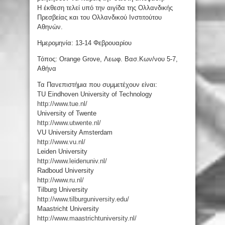
Η έκθεση τελεί υπό την αιγίδα της Ολλανδικής
Πρεσβείας και του Ολλανδικού Ινστιτούτου
Αθηνών.
Ημερομηνία: 13-14 Φεβρουαρίου
Τόπος: Orange Grove, Λεωφ. Βασ.Κων/νου 5-7,
Αθήνα
Τα Πανεπιστήμια που συμμετέχουν είναι:
TU Eindhoven University of Technology
http://www.tue.nl/
University of Twente
http://www.utwente.nl/
VU University Amsterdam
http://www.vu.nl/
Leiden University
http://www.leidenuniv.nl/
Radboud University
http://www.ru.nl/
Tilburg University
http://
www.tilburguniversity.edu/
Maastricht University
http://
www.maastrichtuniversity.nl
/