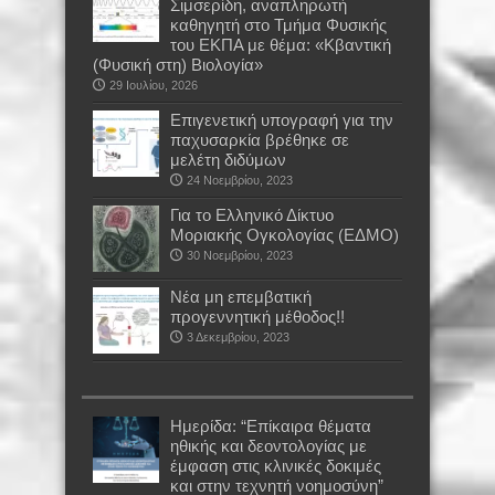
Σιμσερίδη, αναπληρωτή
καθηγητή στο Τμήμα Φυσικής
του ΕΚΠΑ με θέμα: «Κβαντική
(Φυσική στη) Βιολογία»
29 Ιουλίου, 2026
Επιγενετική υπογραφή για την
παχυσαρκία βρέθηκε σε
μελέτη διδύμων
24 Νοεμβρίου, 2023
Για το Ελληνικό Δίκτυο
Μοριακής Ογκολογίας (ΕΔΜΟ)
30 Νοεμβρίου, 2023
Νέα μη επεμβατική
προγεννητική μέθοδος!!
3 Δεκεμβρίου, 2023
Ημερίδα: “Επίκαιρα θέματα
ηθικής και δεοντολογίας με
έμφαση στις κλινικές δοκιμές
και στην τεχνητή νοημοσύνη”