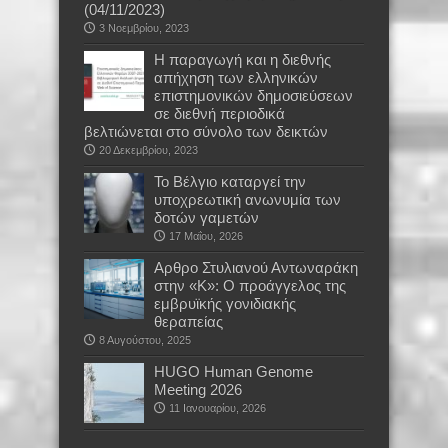
(04/11/2023)
3 Νοεμβρίου, 2023
H παραγωγή και η διεθνής
απήχηση των ελληνικών
επιστημονικών δημοσιεύσεων
σε διεθνή περιοδικά
βελτιώνεται στο σύνολο των δεικτών
20 Δεκεμβρίου, 2023
Το Βέλγιο καταργεί την
υποχρεωτική ανωνυμία των
δοτών γαμετών
17 Μαΐου, 2026
Αρθρο Στυλιανού Αντωναράκη
στην «Κ»: Ο προάγγελος της
εμβρυϊκής γονιδιακής
θεραπείας
8 Αυγούστου, 2025
HUGO Human Genome
Meeting 2026
11 Ιανουαρίου, 2026