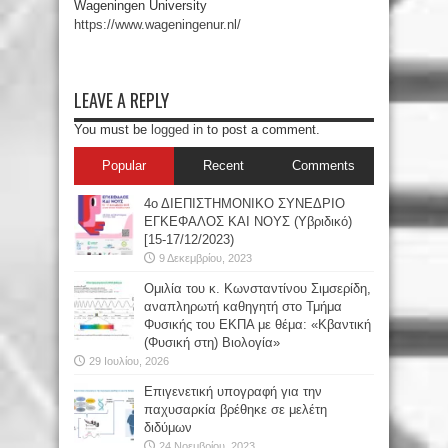
Wageningen University
https://
www.wageningenur.nl/
LEAVE A REPLY
You must be
logged in
to post a comment.
Popular
Recent
Comments
4ο ΔΙΕΠΙΣΤΗΜΟΝΙΚΟ ΣΥΝΕΔΡΙΟ
ΕΓΚΕΦΑΛΟΣ ΚΑΙ ΝΟΥΣ (Υβριδικό)
[15-17/12/2023)
9 Δεκεμβρίου, 2023
Oμιλία του κ. Κωνσταντίνου Σιμσερίδη,
αναπληρωτή καθηγητή στο Τμήμα
Φυσικής του ΕΚΠΑ με θέμα: «Κβαντική
(Φυσική στη) Βιολογία»
29 Ιουλίου, 2026
Επιγενετική υπογραφή για την
παχυσαρκία βρέθηκε σε μελέτη
διδύμων
24 Νοεμβρίου, 2023