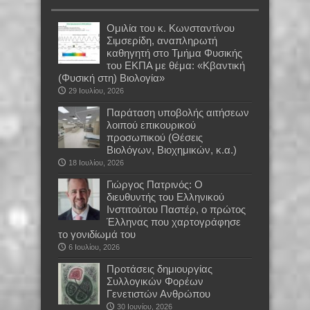
Oμιλία του κ. Κωνσταντίνου
Σιμσερίδη, αναπληρωτή
καθηγητή στο Τμήμα Φυσικής
του ΕΚΠΑ με θέμα: «Κβαντική
(Φυσική στη) Βιολογία»
29 Ιουλίου, 2026
Παράταση υποβολής αιτήσεων
λοιπού επικουρικού
προσωπικού (Θέσεις
Βιολόγων, Βιοχημικών, κ.α.)
18 Ιουλίου, 2026
Γιώργος Πατρινός: Ο
διευθυντής του Ελληνικού
Ινστιτούτου Παστέρ, ο πρώτος
Έλληνας που χαρτογράφησε
το γονιδίωμά του
6 Ιουλίου, 2026
Προτάσεις δημιουργίας
Συλλογικών Φορέων
Γενετιστών Ανθρώπου
30 Ιουνίου, 2026