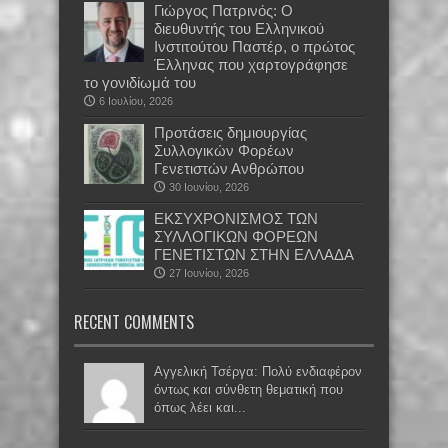
Γιώργος Πατρινός: Ο
διευθυντής του Ελληνικού
Ινστιτούτου Παστέρ, ο πρώτος
Έλληνας που χαρτογράφησε
το γονιδίωμά του
6 Ιουλίου, 2026
Προτάσεις δημιουργίας
Συλλογικών Φορέων
Γενετιστών Ανθρώπου
30 Ιουνίου, 2026
EKΣΥΧΡΟΝΙΣΜΟΣ ΤΩΝ
ΣΥΛΛΟΓΙΚΩΝ ΦΟΡΕΩΝ
ΓΕΝΕΤΙΣΤΩΝ ΣΤΗΝ ΕΛΛΑΔΑ
27 Ιουνίου, 2026
RECENT COMMENTS
Αγγελική Τσέργα: Πολύ ενδιαφέρον
όντως και σύνθετη θεματική που
όπως λέει και...