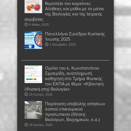
θεραπεία του καρκίνου:
Αλήθειες και μύθοι με τα μάτια
της Βιολογίας και της Ιατρικής
ακριβείας
9 Μαΐου, 2025
Πανελλήνιο Συνέδριο Κυστικής
Ίνωσης 2025
1 Νοεμβρίου, 2025
Oμιλία του κ. Κωνσταντίνου
Σιμσερίδη, αναπληρωτή
καθηγητή στο Τμήμα Φυσικής
του ΕΚΠΑ με θέμα: «Κβαντική
(Φυσική στη) Βιολογία»
29 Ιουλίου, 2026
Παράταση υποβολής αιτήσεων
λοιπού επικουρικού
προσωπικού (Θέσεις
Βιολόγων, Βιοχημικών, κ.α.)
18 Ιουλίου, 2026