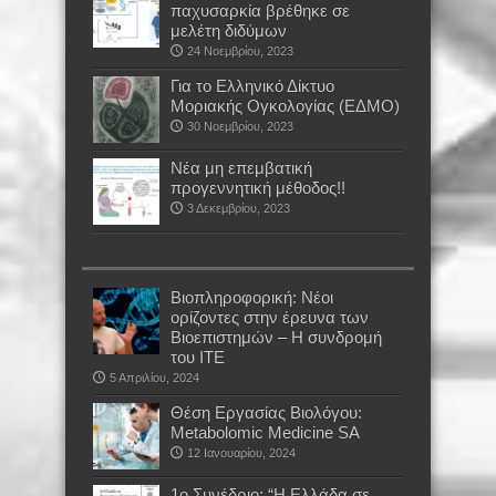
παχυσαρκία βρέθηκε σε
μελέτη διδύμων
24 Νοεμβρίου, 2023
Για το Ελληνικό Δίκτυο
Μοριακής Ογκολογίας (ΕΔΜΟ)
30 Νοεμβρίου, 2023
Νέα μη επεμβατική
προγεννητική μέθοδος!!
3 Δεκεμβρίου, 2023
Βιοπληροφορική: Νέοι
ορίζοντες στην έρευνα των
Βιοεπιστημών – Η συνδρομή
του ΙΤΕ
5 Απριλίου, 2024
Θέση Εργασίας Βιολόγου:
Metabolomic Medicine SA
12 Ιανουαρίου, 2024
1ο Συνέδριο: “Η Ελλάδα σε