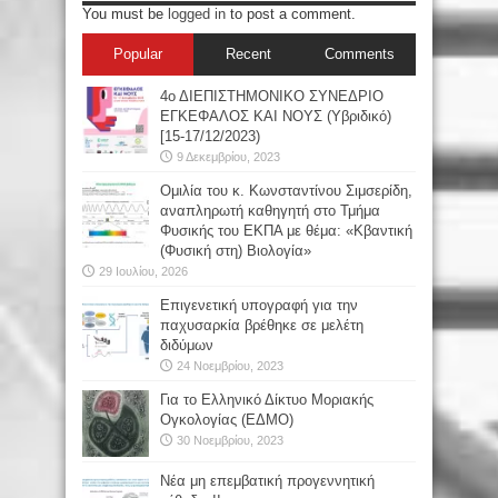
You must be
logged in
to post a comment.
Popular
Recent
Comments
4ο ΔΙΕΠΙΣΤΗΜΟΝΙΚΟ ΣΥΝΕΔΡΙΟ
ΕΓΚΕΦΑΛΟΣ ΚΑΙ ΝΟΥΣ (Υβριδικό)
[15-17/12/2023)
9 Δεκεμβρίου, 2023
Oμιλία του κ. Κωνσταντίνου Σιμσερίδη,
αναπληρωτή καθηγητή στο Τμήμα
Φυσικής του ΕΚΠΑ με θέμα: «Κβαντική
(Φυσική στη) Βιολογία»
29 Ιουλίου, 2026
Επιγενετική υπογραφή για την
παχυσαρκία βρέθηκε σε μελέτη
διδύμων
24 Νοεμβρίου, 2023
Για το Ελληνικό Δίκτυο Μοριακής
Ογκολογίας (ΕΔΜΟ)
30 Νοεμβρίου, 2023
Νέα μη επεμβατική προγεννητική