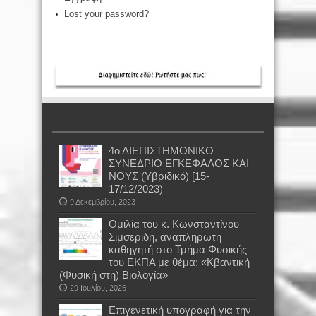
Lost your password?
4ο ΔΙΕΠΙΣΤΗΜΟΝΙΚΟ
ΣΥΝΕΔΡΙΟ ΕΓΚΕΦΑΛΟΣ ΚΑΙ
ΝΟΥΣ (Υβριδικό) [15-
17/12/2023)
9 Δεκεμβρίου, 2023
Oμιλία του κ. Κωνσταντίνου
Σιμσερίδη, αναπληρωτή
καθηγητή στο Τμήμα Φυσικής
του ΕΚΠΑ με θέμα: «Κβαντική
(Φυσική στη) Βιολογία»
29 Ιουλίου, 2026
Επιγενετική υπογραφή για την