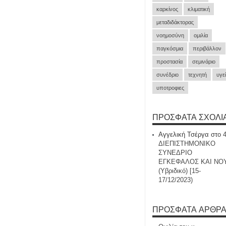
καρκίνος
κλιματική
μεταδιδάκτορας
νοημοσύνη
ομιλία
παγκόσμια
περιβάλλον
προστασία
σεμινάριο
συνέδριο
τεχνητή
υγε
υποτροφιες
ΠΡΌΣΦΑΤΑ ΣΧΌΛΙ
Αγγελική Τσέργα
στο
ΔΙΕΠΙΣΤΗΜΟΝΙΚΟ
ΣΥΝΕΔΡΙΟ
ΕΓΚΕΦΑΛΟΣ ΚΑΙ ΝΟ
(Υβριδικό) [15-
17/12/2023)
ΠΡΌΣΦΑΤΑ ΆΡΘΡ