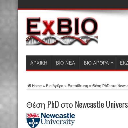
ΑΡΧΙΚΗ
ΒΙΟ-ΝΈΑ
ΒΙΟ-ΆΡΘΡΑ
ΕΚ
Home
»
Βιο-Άρθρα
»
Εκπαίδευση
»
Θέση PhD στο Newcas
Θέση PhD στο Newcastle Univers