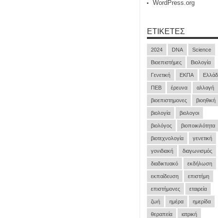
WordPress.org
ΕΤΙΚΈΤΕΣ
2024
DNA
Science
Βιοεπιστήμες
Βιολογία
Γενετική
ΕΚΠΑ
Ελλάδ
ΠΕΒ
έρευνα
αλλαγή
βιοεπιστημονες
βιοηθική
βιολογία
βιολογοι
βιολόγος
βιοποικιλότητα
βιοτεχνολογία
γενετική
γονιδιακή
διαγωνισμός
διαδικτυακό
εκδήλωση
εκπαίδευση
επιστήμη
επιστήμονες
εταιρεία
ζωή
ημέρα
ημερίδα
θεραπεία
ιατρική