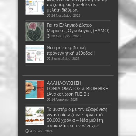
παχυσαρκία βρέθηκε σε
μελέτη διδύμων
24 Νοεμβρίου, 2023
Για το Ελληνικό Δίκτυο
Μοριακής Ογκολογίας (ΕΔΜΟ)
30 Νοεμβρίου, 2023
Νέα μη επεμβατική
προγεννητική μέθοδος!!
3 Δεκεμβρίου, 2023
ΑΛΛΗΛΟΥΧΗΣΗ
ΓΟΝΙΔΙΩΜΑΤΟΣ & ΒΙΟΗΘΙΚΗ
(Ανακοίνωση Π.Ε.Β.)
14 Απριλίου, 2025
Το μυστήριο με την εξαφάνιση
γιγαντιαίων ζώων πριν από
50.000 χρόνια – Νέα μελέτη
αποκαλύπτει τον «ένοχο»
4 Ιουλίου, 2024