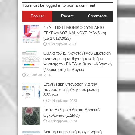
You must be
logged in
to post a comment.
Popular
Recent
Comments
4ο ΔΙΕΠΙΣΤΗΜΟΝΙΚΟ ΣΥΝΕΔΡΙΟ
ΕΓΚΕΦΑΛΟΣ ΚΑΙ ΝΟΥΣ (Υβριδικό)
[15-17/12/2023)
9 Δεκεμβρίου, 2023
Oμιλία του κ. Κωνσταντίνου Σιμσερίδη,
αναπληρωτή καθηγητή στο Τμήμα
Φυσικής του ΕΚΠΑ με θέμα: «Κβαντική
(Φυσική στη) Βιολογία»
29 Ιουλίου, 2026
Επιγενετική υπογραφή για την
παχυσαρκία βρέθηκε σε μελέτη
διδύμων
24 Νοεμβρίου, 2023
Για το Ελληνικό Δίκτυο Μοριακής
Ογκολογίας (ΕΔΜΟ)
30 Νοεμβρίου, 2023
Νέα μη επεμβατική προγεννητική