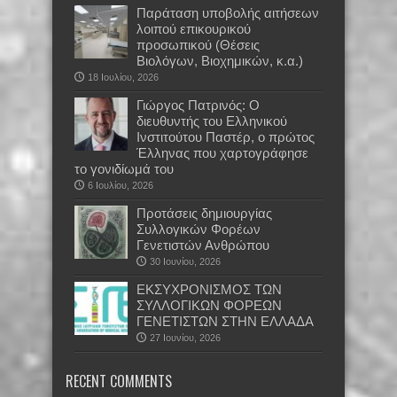
Παράταση υποβολής αιτήσεων
λοιπού επικουρικού
προσωπικού (Θέσεις
Βιολόγων, Βιοχημικών, κ.α.)
18 Ιουλίου, 2026
Γιώργος Πατρινός: Ο
διευθυντής του Ελληνικού
Ινστιτούτου Παστέρ, ο πρώτος
Έλληνας που χαρτογράφησε
το γονιδίωμά του
6 Ιουλίου, 2026
Προτάσεις δημιουργίας
Συλλογικών Φορέων
Γενετιστών Ανθρώπου
30 Ιουνίου, 2026
EKΣΥΧΡΟΝΙΣΜΟΣ ΤΩΝ
ΣΥΛΛΟΓΙΚΩΝ ΦΟΡΕΩΝ
ΓΕΝΕΤΙΣΤΩΝ ΣΤΗΝ ΕΛΛΑΔΑ
27 Ιουνίου, 2026
RECENT COMMENTS