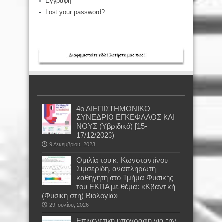
Εγγραφή
Lost your password?
4ο ΔΙΕΠΙΣΤΗΜΟΝΙΚΟ
ΣΥΝΕΔΡΙΟ ΕΓΚΕΦΑΛΟΣ ΚΑΙ
ΝΟΥΣ (Υβριδικό) [15-
17/12/2023)
9 Δεκεμβρίου, 2023
Oμιλία του κ. Κωνσταντίνου
Σιμσερίδη, αναπληρωτή
καθηγητή στο Τμήμα Φυσικής
του ΕΚΠΑ με θέμα: «Κβαντική
(Φυσική στη) Βιολογία»
29 Ιουλίου, 2026
Επιγενετική υπογραφή για την