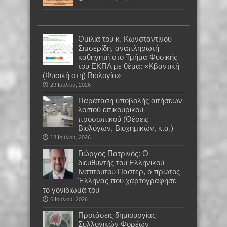
Oμιλία του κ. Κωνσταντίνου
Σιμσερίδη, αναπληρωτή
καθηγητή στο Τμήμα Φυσικής
του ΕΚΠΑ με θέμα: «Κβαντική
(Φυσική στη) Βιολογία»
29 Ιουλίου, 2026
Παράταση υποβολής αιτήσεων
λοιπού επικουρικού
προσωπικού (Θέσεις
Βιολόγων, Βιοχημικών, κ.α.)
18 Ιουλίου, 2026
Γιώργος Πατρινός: Ο
διευθυντής του Ελληνικού
Ινστιτούτου Παστέρ, ο πρώτος
Έλληνας που χαρτογράφησε
το γονιδίωμά του
6 Ιουλίου, 2026
Προτάσεις δημιουργίας
Συλλογικών Φορέων