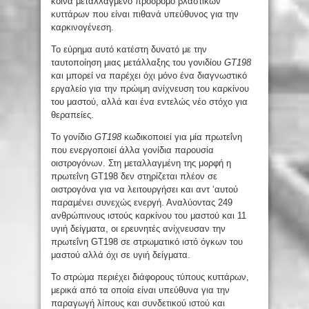
κοινά μεταλλαγμένο πρόδρομο βλαστικών
κυττάρων που είναι πιθανά υπεύθυνος για την
καρκινογένεση.
Το εύρημα αυτό κατέστη δυνατό με την
ταυτοποίηση μιας μετάλλαξης του γονιδίου
GT198
και μπορεί να παρέχει όχι μόνο ένα διαγνωστικό
εργαλείο για την πρώιμη ανίχνευση του καρκίνου
του μαστού, αλλά και ένα εντελώς νέο στόχο για
θεραπείες.
Το γονίδιο
GT198
κωδικοποιεί για μία πρωτεΐνη
που ενεργοποιεί άλλα γονίδια παρουσία
οιστρογόνων. Στη μεταλλαγμένη της μορφή η
πρωτεΐνη GT198 δεν στηρίζεται πλέον σε
οιστρογόνα για να λειτουργήσει και αντ ‘αυτού
παραμένει συνεχώς ενεργή. Αναλύοντας 249
ανθρώπινους ιστούς καρκίνου του μαστού και 11
υγιή δείγματα, οι ερευνητές ανίχνευσαν την
πρωτεΐνη GT198 σε στρωματικό ιστό όγκων του
μαστού αλλά όχι σε υγιή δείγματα.
Το στρώμα περιέχει διάφορους τύπους κυττάρων,
μερικά από τα οποία είναι υπεύθυνα για την
παραγωγή λίπους και συνδετικού ιστού και