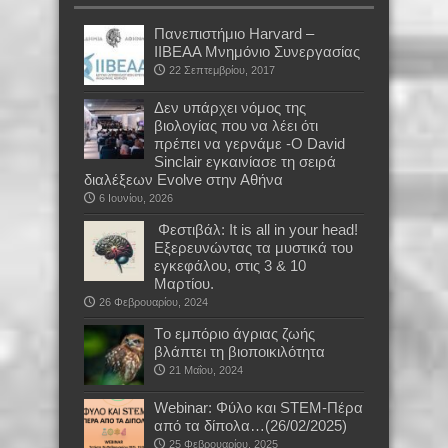
Πανεπιστήμιο Harvard –
IIBEAA Μνημόνιο Συνεργασίας
22 Σεπτεμβρίου, 2017
Δεν υπάρχει νόμος της
βιολογίας που να λέει ότι
πρέπει να γερνάμε -Ο David
Sinclair εγκαινίασε τη σειρά
διαλέξεων Evolve στην Αθήνα
6 Ιουνίου, 2026
Φεστιβάλ: It is all in your head!
Εξερευνώντας τα μυστικά του
εγκεφάλου, στις 3 & 10
Μαρτίου.
26 Φεβρουαρίου, 2024
Tο εμπόριο άγριας ζωής
βλάπτει τη βιοποικιλότητα
21 Μαΐου, 2024
Webinar: Φύλο και STEM-Πέρα
από τα δίπολα…(26/02/2025)
25 Φεβρουαρίου, 2025