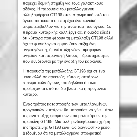
παρέχει δομική στήριξη για τους γαλακτικούς
αδένες. Η παρουσία του μεταλλαγμένου
αλληλομόρφου GT198 στον στρωματικό ιστό του
όγκου πιστεύεται οτι παρέχει ένα ευνοϊκό
μικροπεριβάλλον για την ανάπτυξη του όγκου. Σε
πείραμα κυτταρικής καλλιέργειας, η ομάδα έδειξε
ότι κύτταρα που φέρουν τη μετάλλαξη GT198 αλλά
όχι τα φυσιολογικά εμφανίζουν αυξημένη
αγγειογένεση, ή ανάπτυξη νέων αιμοφόρων
αγγείων και παραγωγή λίπους – δραστηριότητες
που συνδέονται με την έναρξη του καρκίνου.
Η παρουσία της μετάλλαξης GT198 όχι σε ένα
μόνο αλλά σε αρκετούς τύπους κυττάρων
στρωματικών όγκων, υποδηλώνει ότι όλα
προέρχονται από το ίδιο βλαστικό ή προγονικό
κύτταρο.
Ένας τρόπος καταστροφής των μεταλλαγμένων
προγονικών κυττάρων θα μπορούσε να γίνει μέσω
της ανάπτυξης φαρμάκων που μπλοκάρουν την
πρωτεΐνη GT198. Μια άλλη ενδιαφέρουσα χρήση
της πρωτείνης GT198 είναι ως διαγνωστικό μέσο.
Δεδομένου ότι τα μεταλλαγμένα στρωματικά