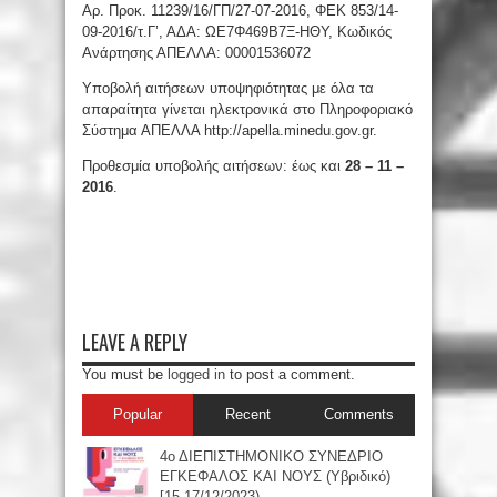
Αρ. Προκ. 11239/16/ΓΠ/27-07-2016, ΦΕΚ 853/14-
09-2016/τ.Γ’, ΑΔΑ: ΩΕ7Φ469Β7Ξ-ΗΘΥ, Κωδικός
Ανάρτησης ΑΠΕΛΛΑ: 00001536072
Υποβολή αιτήσεων υποψηφιότητας με όλα τα
απαραίτητα γίνεται ηλεκτρονικά στο Πληροφοριακό
Σύστημα ΑΠΕΛΛΑ http://apella.minedu.gov.gr.
Προθεσμία υποβολής αιτήσεων: έως και
28 – 11 –
2016
.
LEAVE A REPLY
You must be
logged in
to post a comment.
Popular
Recent
Comments
4ο ΔΙΕΠΙΣΤΗΜΟΝΙΚΟ ΣΥΝΕΔΡΙΟ
ΕΓΚΕΦΑΛΟΣ ΚΑΙ ΝΟΥΣ (Υβριδικό)
[15-17/12/2023)