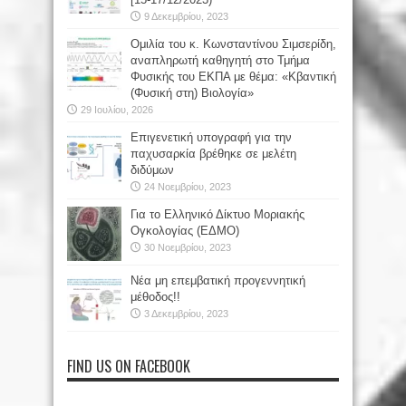
9 Δεκεμβρίου, 2023
Oμιλία του κ. Κωνσταντίνου Σιμσερίδη,
αναπληρωτή καθηγητή στο Τμήμα
Φυσικής του ΕΚΠΑ με θέμα: «Κβαντική
(Φυσική στη) Βιολογία»
29 Ιουλίου, 2026
Επιγενετική υπογραφή για την
παχυσαρκία βρέθηκε σε μελέτη
διδύμων
24 Νοεμβρίου, 2023
Για το Ελληνικό Δίκτυο Μοριακής
Ογκολογίας (ΕΔΜΟ)
30 Νοεμβρίου, 2023
Νέα μη επεμβατική προγεννητική
μέθοδος!!
3 Δεκεμβρίου, 2023
FIND US ON FACEBOOK