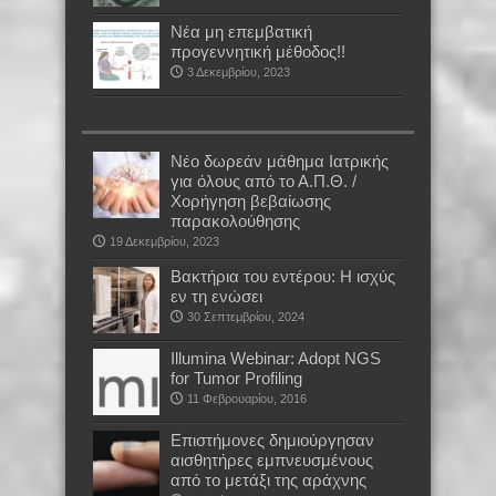
Νέα μη επεμβατική
προγεννητική μέθοδος!!
3 Δεκεμβρίου, 2023
Νέο δωρεάν μάθημα Ιατρικής
για όλους από το Α.Π.Θ. /
Χορήγηση βεβαίωσης
παρακολούθησης
19 Δεκεμβρίου, 2023
Βακτήρια του εντέρου: Η ισχύς
εν τη ενώσει
30 Σεπτεμβρίου, 2024
Illumina Webinar: Adopt NGS
for Tumor Profiling
11 Φεβρουαρίου, 2016
Επιστήμονες δημιούργησαν
αισθητήρες εμπνευσμένους
από το μετάξι της αράχνης