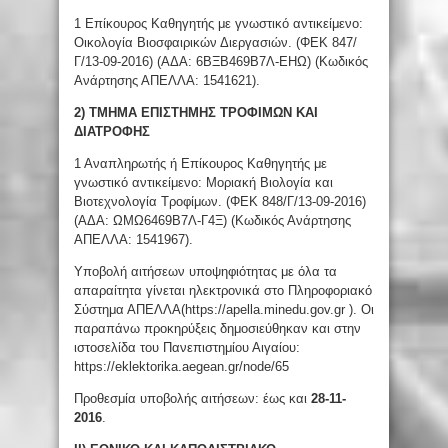
1 Επίκουρος Καθηγητής με γνωστικό αντικείμενο:
Οικολογία Βιοσφαιρικών Διεργασιών. (ΦΕΚ 847/
Γ/13-09-2016) (ΑΔΑ: 6ΒΞΒ469Β7Λ-ΕΗΩ) (Κωδικός
Ανάρτησης ΑΠΕΛΛΑ: 1541621).
2)
ΤΜΗΜΑ ΕΠΙΣΤΗΜΗΣ ΤΡΟΦΙΜΩΝ ΚΑΙ
ΔΙΑΤΡΟΦΗΣ
1 Αναπληρωτής ή Επίκουρος Καθηγητής με
γνωστικό αντικείμενο: Μοριακή Βιολογία και
Βιοτεχνολογία Τροφίμων. (ΦΕΚ 848/Γ/13-09-2016)
(ΑΔΑ: ΩΜΩ6469Β7Λ-Γ4Ξ) (Κωδικός Ανάρτησης
ΑΠΕΛΛΑ: 1541967).
Υποβολή αιτήσεων υποψηφιότητας με όλα τα
απαραίτητα γίνεται ηλεκτρονικά στο Πληροφοριακό
Σύστημα ΑΠΕΛΛΑ(https://apella.minedu.gov.gr ). Οι
παραπάνω προκηρύξεις δημοσιεύθηκαν και στην
ιστοσελίδα του Πανεπιστημίου Αιγαίου:
https://eklektorika.aegean.gr/node/65
Προθεσμία υποβολής αιτήσεων: έως και
28-11-
2016
.