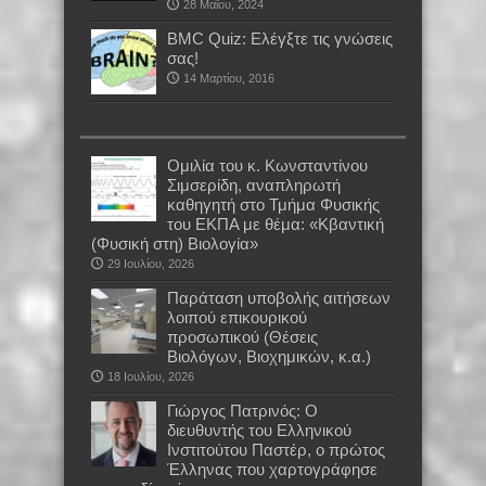
28 Μαΐου, 2024
BMC Quiz: Ελέγξτε τις γνώσεις
σας!
14 Μαρτίου, 2016
Oμιλία του κ. Κωνσταντίνου
Σιμσερίδη, αναπληρωτή
καθηγητή στο Τμήμα Φυσικής
του ΕΚΠΑ με θέμα: «Κβαντική
(Φυσική στη) Βιολογία»
29 Ιουλίου, 2026
Παράταση υποβολής αιτήσεων
λοιπού επικουρικού
προσωπικού (Θέσεις
Βιολόγων, Βιοχημικών, κ.α.)
18 Ιουλίου, 2026
Γιώργος Πατρινός: Ο
διευθυντής του Ελληνικού
Ινστιτούτου Παστέρ, ο πρώτος
Έλληνας που χαρτογράφησε