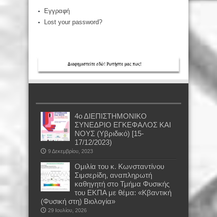
Εγγραφή
Lost your password?
4ο ΔΙΕΠΙΣΤΗΜΟΝΙΚΟ
ΣΥΝΕΔΡΙΟ ΕΓΚΕΦΑΛΟΣ ΚΑΙ
ΝΟΥΣ (Υβριδικό) [15-
17/12/2023)
9 Δεκεμβρίου, 2023
Oμιλία του κ. Κωνσταντίνου
Σιμσερίδη, αναπληρωτή
καθηγητή στο Τμήμα Φυσικής
του ΕΚΠΑ με θέμα: «Κβαντική
(Φυσική στη) Βιολογία»
29 Ιουλίου, 2026