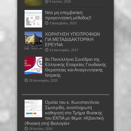
5 Ιουλίου, 2025
Νέα μη επεμβατική
προγεννητική μέθοδος!!
3 Δεκεμβρίου, 2023
ΧΟΡΗΓΗΣΗ ΥΠΟΤΡΟΦΙΩΝ
ΓΙΑ ΜΕΤΑΔΙΔΑΚΤΟΡΙΚΗ
ΕΡΕΥΝΑ
13 Ιανουαρίου, 2017
8ο Πανελλήνιο Συνέδριο της
Ελληνικής Εταιρείας Γονιδιακής
Θεραπείας και Αναγεννητικής
Ιατρικής
28 Ιανουαρίου, 2025
Oμιλία του κ. Κωνσταντίνου
Σιμσερίδη, αναπληρωτή
καθηγητή στο Τμήμα Φυσικής
του ΕΚΠΑ με θέμα: «Κβαντική
(Φυσική στη) Βιολογία»
29 Ιουλίου, 2026