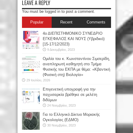
LEAVE A REPLY
You must be
logged in
to post a comment.
Popular
Recent
Comments
4ο ΔΙΕΠΙΣΤΗΜΟΝΙΚΟ ΣΥΝΕΔΡΙΟ
ΕΓΚΕΦΑΛΟΣ ΚΑΙ ΝΟΥΣ (Υβριδικό)
[15-17/12/2023)
9 Δεκεμβρίου, 2023
Oμιλία του κ. Κωνσταντίνου Σιμσερίδη,
αναπληρωτή καθηγητή στο Τμήμα
Φυσικής του ΕΚΠΑ με θέμα: «Κβαντική
(Φυσική στη) Βιολογία»
29 Ιουλίου, 2026
Επιγενετική υπογραφή για την
παχυσαρκία βρέθηκε σε μελέτη
διδύμων
24 Νοεμβρίου, 2023
Για το Ελληνικό Δίκτυο Μοριακής
Ογκολογίας (ΕΔΜΟ)
30 Νοεμβρίου, 2023