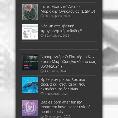
Για το Ελληνικό Δίκτυο
Μοριακής Ογκολογίας (ΕΔΜΟ)
30 Νοεμβρίου, 2023
Νέα μη επεμβατική
προγεννητική μέθοδος!!
3 Δεκεμβρίου, 2023
Ντοκιμαντέρ: Ο Παστέρ, ο Κοχ
και τα Μικρόβια (Διαθέσιμο έως
05/04/2024!)
4 Απριλίου, 2024
Βρέθηκαν μικροπλαστικά
ακόμα και στον αέρα που
εκπνέουν τα δελφίνια
4 Νοεμβρίου, 2024
Babies born after fertility
treatment have higher risk of
heart defects
30 Ιανουαρίου, 2026