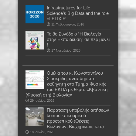
Infrastructures for Life
Science’s Big Data and the role
of ELIXIR
11 Φεβρουαρίου, 2016
Το 8ο Συνέδριο “Η Βιολογία
στην Εκπαίδευση” σε περιμένει
!
17 Νοεμβρίου, 2025
Oμιλία του κ. Κωνσταντίνου
Σιμσερίδη, αναπληρωτή
καθηγητή στο Τμήμα Φυσικής
του ΕΚΠΑ με θέμα: «Κβαντική
(Φυσική στη) Βιολογία»
29 Ιουλίου, 2026
Παράταση υποβολής αιτήσεων
λοιπού επικουρικού
προσωπικού (Θέσεις
Βιολόγων, Βιοχημικών, κ.α.)
18 Ιουλίου, 2026