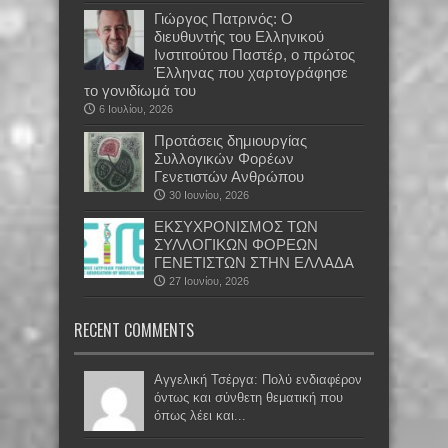
Γιώργος Πατρινός: Ο
διευθυντής του Ελληνικού
Ινστιτούτου Παστέρ, ο πρώτος
Έλληνας που χαρτογράφησε
το γονιδίωμά του
6 Ιουλίου, 2026
Προτάσεις δημιουργίας
Συλλογικών Φορέων
Γενετιστών Ανθρώπου
30 Ιουνίου, 2026
EKΣΥΧΡΟΝΙΣΜΟΣ ΤΩΝ
ΣΥΛΛΟΓΙΚΩΝ ΦΟΡΕΩΝ
ΓΕΝΕΤΙΣΤΩΝ ΣΤΗΝ ΕΛΛΑΔΑ
27 Ιουνίου, 2026
RECENT COMMENTS
Αγγελική Τσέργα: Πολύ ενδιαφέρον
όντως και σύνθετη θεματική που
όπως λέει και...