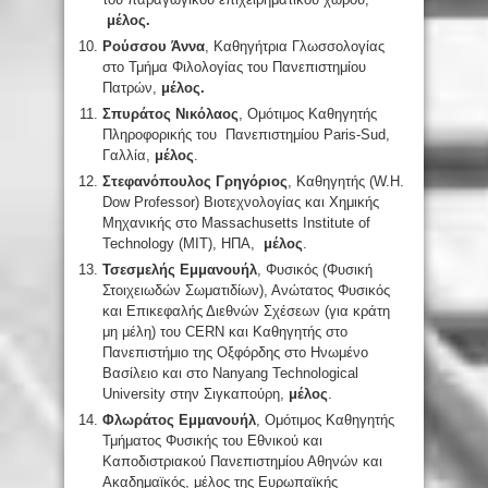
μέλος.
Ρούσσου Άννα
, Καθηγήτρια Γλωσσολογίας
στο Τμήμα Φιλολογίας του Πανεπιστημίου
Πατρών,
μέλος.
Σπυράτος Νικόλαος
, Ομότιμος Καθηγητής
Πληροφορικής του Πανεπιστημίου Paris-Sud,
Γαλλία,
μέλος
.
Στεφανόπουλος Γρηγόριος
, Καθηγητής (W.H.
Dow Professor) Βιοτεχνολογίας και Χημικής
Μηχανικής στο Massachusetts Institute of
Technology (MIT), ΗΠΑ,
μέλος
.
Τσεσμελής Εμμανουήλ
, Φυσικός (Φυσική
Στοιχειωδών Σωματιδίων), Ανώτατος Φυσικός
και Επικεφαλής Διεθνών Σχέσεων (για κράτη
μη μέλη) του CERN και Καθηγητής στο
Πανεπιστήμιο της Οξφόρδης στο Ηνωμένο
Βασίλειο και στο Nanyang Technological
University στην Σιγκαπούρη,
μέλος
.
Φλωράτος Εμμανουήλ
, Ομότιμος Καθηγητής
Τμήματος Φυσικής του Εθνικού και
Καποδιστριακού Πανεπιστημίου Αθηνών και
Ακαδημαϊκός, μέλος της Ευρωπαϊκής