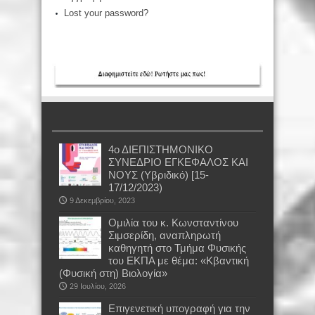
Lost your password?
4ο ΔΙΕΠΙΣΤΗΜΟΝΙΚΟ
ΣΥΝΕΔΡΙΟ ΕΓΚΕΦΑΛΟΣ ΚΑΙ
ΝΟΥΣ (Υβριδικό) [15-
17/12/2023)
9 Δεκεμβρίου, 2023
Oμιλία του κ. Κωνσταντίνου
Σιμσερίδη, αναπληρωτή
καθηγητή στο Τμήμα Φυσικής
του ΕΚΠΑ με θέμα: «Κβαντική
(Φυσική στη) Βιολογία»
29 Ιουλίου, 2026
Επιγενετική υπογραφή για την