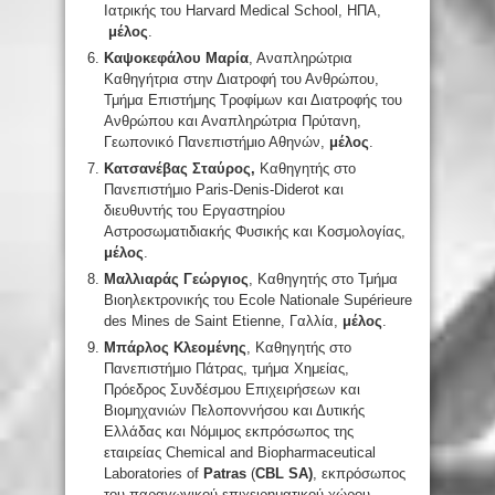
Ιατρικής του Harvard Medical School, ΗΠΑ,
μέλος
.
Καψοκεφάλου Μαρία
, Αναπληρώτρια
Καθηγήτρια στην Διατροφή του Ανθρώπου,
Τμήμα Επιστήμης Τροφίμων και Διατροφής του
Ανθρώπου και Αναπληρώτρια Πρύτανη,
Γεωπονικό Πανεπιστήμιο Αθηνών,
μέλος
.
Κατσανέβας Σταύρος,
Καθηγητής στο
Πανεπιστήμιο Paris-Denis-Diderot και
διευθυντής του Εργαστηρίου
Αστροσωματιδιακής Φυσικής και Κοσμολογίας,
μέλος
.
Μαλλιαράς Γεώργιος
, Καθηγητής στο Τμήμα
Βιοηλεκτρονικής του Ecole Nationale Supérieure
des Mines de Saint Etienne, Γαλλία,
μέλος
.
Μπάρλος Κλεομένης
, Καθηγητής στο
Πανεπιστήμιο Πάτρας, τμήμα Χημείας,
Πρόεδρος Συνδέσμου Επιχειρήσεων και
Βιομηχανιών Πελοποννήσου και Δυτικής
Ελλάδας και Νόμιμος εκπρόσωπος της
εταιρείας Chemical and Biopharmaceutical
Laboratories of
Patras
(
CBL
SA
)
, εκπρόσωπος
του παραγωγικού επιχειρηματικού χώρου,