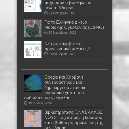
παχυσαρκία βρέθηκε σε
μελέτη διδύμων
24 Νοεμβρίου, 2023
Για το Ελληνικό Δίκτυο
Μοριακής Ογκολογίας (ΕΔΜΟ)
30 Νοεμβρίου, 2023
Νέα μη επεμβατική
προγεννητική μέθοδος!!
3 Δεκεμβρίου, 2023
Google και Χάρβαντ
συνεργάστηκαν και
δημιούργησαν τον πιο
αναλυτικό χάρτη του
ανθρώπινου εγκεφάλου
18 Ιουνίου, 2024
Βιβλιοπρόταση: ΕΝΑΣ ΑΛΛΟΣ
ΝΟΥΣ, Το χταπόδι, η θάλασσα
και η βαθύτερη προέλευση της
συνείδησης