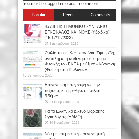
You must be
logged in
to post a comment.
Popular
Recent
Comments
4ο ΔΙΕΠΙΣΤΗΜΟΝΙΚΟ ΣΥΝΕΔΡΙΟ
ΕΓΚΕΦΑΛΟΣ ΚΑΙ ΝΟΥΣ (Υβριδικό)
[15-17/12/2023)
9 Δεκεμβρίου, 2023
Oμιλία του κ. Κωνσταντίνου Σιμσερίδη,
αναπληρωτή καθηγητή στο Τμήμα
Φυσικής του ΕΚΠΑ με θέμα: «Κβαντική
(Φυσική στη) Βιολογία»
29 Ιουλίου, 2026
Επιγενετική υπογραφή για την
παχυσαρκία βρέθηκε σε μελέτη
διδύμων
24 Νοεμβρίου, 2023
Για το Ελληνικό Δίκτυο Μοριακής
Ογκολογίας (ΕΔΜΟ)
30 Νοεμβρίου, 2023
Νέα μη επεμβατική προγεννητική