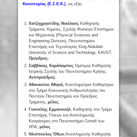
Καινοτομίας (Ε.Σ.Ε.Κ.)
, ως εξής:
Χατζηχρηστίδης Νικόλαος
Καθηγητής
Τμήματος Χημείας, Σχολής Φυσικών Επιστημών
και Μηχανικής (Physical Sciences and
Engineering Division), Πανεπιστημίου
Επιστήμης και Τεχνολογίας King Abdullah
University of Science and Technology, KAUST,
Πρόεδρος
.
Σαββάκης Χαράλαμπος
Ομότιμος Καθηγητής
Ιατρικής Σχολής του Πανεπιστημίου Κρήτης,
Αντιπρόεδρος
.
Αθανασίου Αθηνά,
Αναπληρώτρια Καθηγήτρια
στο Τμήμα Κοινωνικής Ανθρωπολογίας του
Παντείου Πανεπιστημίου και Πρόεδρος
Τμήματος,
μέλος
.
Γιαννέλης Εμμανουήλ
, Καθηγητής στο Τμήμα
Επιστήμης Υλικών και Αναπληρωτής
Κοσμήτορας στο Πανεπιστήμιο Cornell των
ΗΠΑ,
μέλος
.
Ηλιόπουλος Όθων
,Αναπληρωτής Καθηγητής