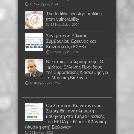
11 Νοεμβρίου, 2024
The fertility industry: profiting
from vulnerability
13 Νοεμβρίου, 2024
Συγκρότηση Εθνικού
Συμβουλίου Έρευνας και
Καινοτομίας (ΕΣΕΚ)
23 Δεκεμβρίου, 2016
Νεκτάριος Ταβερναράκης: Ο
πρώτος Έλληνας Πρόεδρος
της Ευρωπαϊκής Διάσκεψης για
τη Μοριακή Βιολογία
18 Φεβρουαρίου, 2025
Oμιλία του κ. Κωνσταντίνου
Σιμσερίδη, αναπληρωτή
καθηγητή στο Τμήμα Φυσικής
του ΕΚΠΑ με θέμα: «Κβαντική
(Φυσική στη) Βιολογία»
29 Ιουλίου, 2026