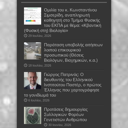
Oμιλία του κ. Κωνσταντίνου
Σιμσερίδη, αναπληρωτή
καθηγητή στο Τμήμα Φυσικής
του ΕΚΠΑ με θέμα: «Κβαντική
(Φυσική στη) Βιολογία»
29 Ιουλίου, 2026
Παράταση υποβολής αιτήσεων
λοιπού επικουρικού
προσωπικού (Θέσεις
Βιολόγων, Βιοχημικών, κ.α.)
18 Ιουλίου, 2026
Γιώργος Πατρινός: Ο
διευθυντής του Ελληνικού
Ινστιτούτου Παστέρ, ο πρώτος
Έλληνας που χαρτογράφησε
το γονιδίωμά του
6 Ιουλίου, 2026
Προτάσεις δημιουργίας
Συλλογικών Φορέων
Γενετιστών Ανθρώπου
30 Ιουνίου, 2026