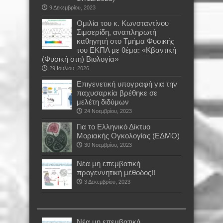
9 Δεκεμβρίου, 2023
Oμιλία του κ. Κωνσταντίνου
Σιμσερίδη, αναπληρωτή
καθηγητή στο Τμήμα Φυσικής
του ΕΚΠΑ με θέμα: «Κβαντική
(Φυσική στη) Βιολογία»
29 Ιουλίου, 2026
Επιγενετική υπογραφή για την
παχυσαρκία βρέθηκε σε
μελέτη διδύμων
24 Νοεμβρίου, 2023
Για το Ελληνικό Δίκτυο
Μοριακής Ογκολογίας (ΕΔΜΟ)
30 Νοεμβρίου, 2023
Νέα μη επεμβατική
προγεννητική μέθοδος!!
3 Δεκεμβρίου, 2023
Νέα μη επεμβατική