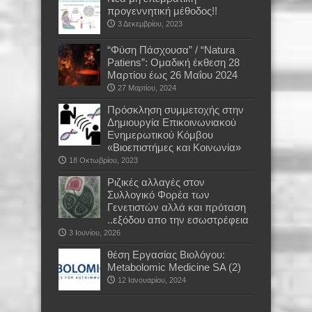
προγεννητική μέθοδος!!
3 Δεκεμβρίου, 2023
“Φύση Πάσχουσα” / “Natura
Patiens”: Ομαδική έκθεση 28
Μαρτίου έως 26 Μαΐου 2024
27 Μαρτίου, 2024
Πρόσκληση συμμετοχής στην
Δημιουργία Επικοινωνιακού
Ενημερωτικού Κόμβου
«Βιοεπιστήμες και Κοινωνία»
18 Οκτωβρίου, 2023
Ριζικές αλλαγές στον
Συλλογικό Φορέα των
Γενετιστών αλλά και πρόταση
..εξόδου απο την εσωστρέφεια
3 Ιουνίου, 2026
θέση Εργασίας Βιολόγου:
Metabolomic Medicine SA (2)
12 Ιανουαρίου, 2024