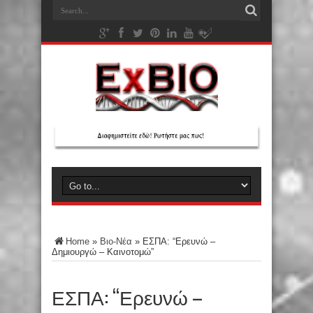
Home
»
Βιο-Νέα
»
ΕΣΠΑ: “Ερευνώ –
Δημιουργώ – Καινοτομώ”
ΕΣΠΑ: “Ερευνώ –