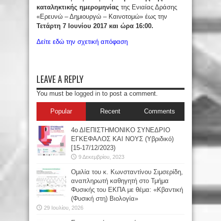
καταληκτικής ημερομηνίας
της Ενιαίας Δράσης
«Ερευνώ – Δημιουργώ – Καινοτομώ» έως την
Τετάρτη 7 Ιουνίου 2017 και ώρα 16:00.
Δείτε εδώ την σχετική απόφαση
LEAVE A REPLY
You must be
logged in
to post a comment.
Popular
Recent
Comments
4ο ΔΙΕΠΙΣΤΗΜΟΝΙΚΟ ΣΥΝΕΔΡΙΟ
ΕΓΚΕΦΑΛΟΣ ΚΑΙ ΝΟΥΣ (Υβριδικό)
[15-17/12/2023)
9 Δεκεμβρίου, 2023
Oμιλία του κ. Κωνσταντίνου Σιμσερίδη,
αναπληρωτή καθηγητή στο Τμήμα
Φυσικής του ΕΚΠΑ με θέμα: «Κβαντική
(Φυσική στη) Βιολογία»
29 Ιουλίου, 2026