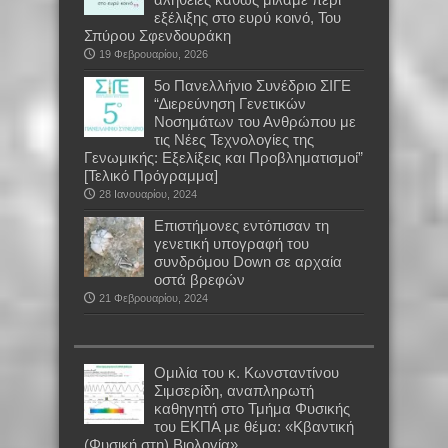
εξέλιξης στο ευρύ κοινό, Του
Σπύρου Σφενδουράκη
19 Φεβρουαρίου, 2026
5o Πανελλήνιο Συνέδριο ΣΙΓΕ
“∆ιερεύνηση Γενετικών
Νοσημάτων του Ανθρώπου με
τις Νέες Τεχνολογίες της
Γενωμικής: Εξελίξεις και Προβληματισμοί”
[Τελικό Πρόγραμμα]
28 Ιανουαρίου, 2024
Επιστήμονες εντόπισαν τη
γενετική υπογραφή του
συνδρόμου Down σε αρχαία
οστά βρεφών
21 Φεβρουαρίου, 2024
Oμιλία του κ. Κωνσταντίνου
Σιμσερίδη, αναπληρωτή
καθηγητή στο Τμήμα Φυσικής
του ΕΚΠΑ με θέμα: «Κβαντική
(Φυσική στη) Βιολογία»