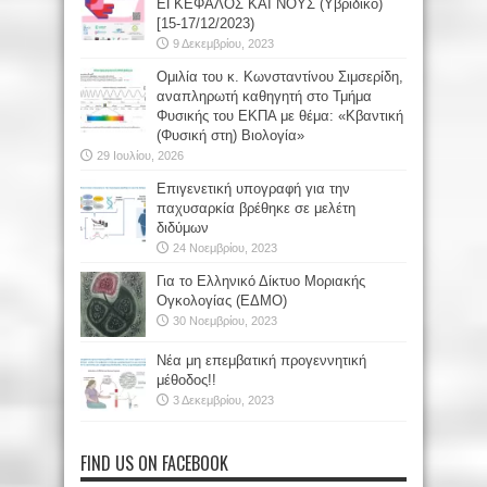
ΕΓΚΕΦΑΛΟΣ ΚΑΙ ΝΟΥΣ (Υβριδικό)
[15-17/12/2023)
9 Δεκεμβρίου, 2023
Oμιλία του κ. Κωνσταντίνου Σιμσερίδη,
αναπληρωτή καθηγητή στο Τμήμα
Φυσικής του ΕΚΠΑ με θέμα: «Κβαντική
(Φυσική στη) Βιολογία»
29 Ιουλίου, 2026
Επιγενετική υπογραφή για την
παχυσαρκία βρέθηκε σε μελέτη
διδύμων
24 Νοεμβρίου, 2023
Για το Ελληνικό Δίκτυο Μοριακής
Ογκολογίας (ΕΔΜΟ)
30 Νοεμβρίου, 2023
Νέα μη επεμβατική προγεννητική
μέθοδος!!
3 Δεκεμβρίου, 2023
FIND US ON FACEBOOK