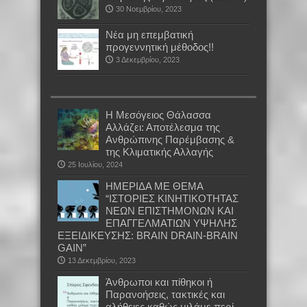
30 Νοεμβρίου, 2023
Νέα μη επεμβατική
προγεννητική μέθοδος!!
3 Δεκεμβρίου, 2023
Η Μεσόγειος Θάλασσα
Αλλάζει: Αποτέλεσμα της
Ανθρώπινης Παρέμβασης &
της Κλιματικής Αλλαγής
25 Ιουλίου, 2024
ΗΜΕΡΙΔΑ ΜΕ ΘΕΜΑ
“ΙΣΤΟΡΙΕΣ ΚΙΝΗΤΙΚΟΤΗΤΑΣ
ΝΕΩΝ ΕΠΙΣΤΗΜΟΝΩΝ ΚΑΙ
ΕΠΑΓΓΕΛΜΑΤΙΩΝ ΥΨΗΛΗΣ
ΕΞΕΙΔΙΚΕΥΣΗΣ: BRAIN DRAIN-BRAIN
GAIN”
13 Δεκεμβρίου, 2023
Άνθρωποι και πίθηκοι ή
Παρανοήσεις, τακτικές και
αλήθειες καθώς μιλάμε περί