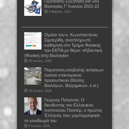
Προτάσεις-Συζήτηση για ύλη
Βιολογίας Γ’ Λυκείου 2021-22
5 Μαρτίου, 2021
Oμιλία του κ. Κωνσταντίνου
Σιμσερίδη, αναπληρωτή
καθηγητή στο Τμήμα Φυσικής
του ΕΚΠΑ με θέμα: «Κβαντική
(Φυσική στη) Βιολογία»
29 Ιουλίου, 2026
Παράταση υποβολής αιτήσεων
λοιπού επικουρικού
προσωπικού (Θέσεις
Βιολόγων, Βιοχημικών, κ.α.)
18 Ιουλίου, 2026
Γιώργος Πατρινός: Ο
διευθυντής του Ελληνικού
Ινστιτούτου Παστέρ, ο πρώτος
Έλληνας που χαρτογράφησε
το γονιδίωμά του
6 Ιουλίου, 2026