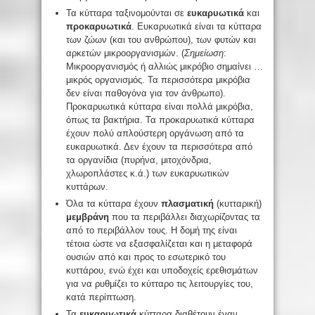
Τα κύτταρα ταξινομούνται σε
ευκαρυωτικά
και
προκαρυωτικά
. Ευκαρυωτικά είναι τα κύτταρα
των ζώων (και του ανθρώπου), των φυτών και
αρκετών μικροοργανισμών. (
Σημείωση
:
Μικροοργανισμός ή αλλιώς μικρόβιο σημαίνει …
μικρός οργανισμός. Τα περισσότερα μικρόβια
δεν είναι παθογόνα για τον άνθρωπο).
Προκαρυωτικά κύτταρα είναι πολλά μικρόβια,
όπως τα βακτήρια. Τα προκαρυωτικά κύτταρα
έχουν πολύ απλούστερη οργάνωση από τα
ευκαρυωτικά. Δεν έχουν τα περισσότερα από
τα οργανίδια (πυρήνα, μιτοχόνδρια,
χλωροπλάστες κ.ά.) των ευκαρυωτικών
κυττάρων.
Όλα τα κύτταρα έχουν
πλασματική
(κυτταρική)
μεμβράνη
που τα περιβάλλει διαχωρίζοντας τα
από το περιβάλλον τους. Η δομή της είναι
τέτοια ώστε να εξασφαλίζεται και η μεταφορά
ουσιών από και προς το εσωτερικό του
κυττάρου, ενώ έχει και υποδοχείς ερεθισμάτων
για να ρυθμίζει το κύτταρο τις λειτουργίες του,
κατά περίπτωση.
Τα
ευκαρυωτικά
κύτταρα διαθέτουν έναν