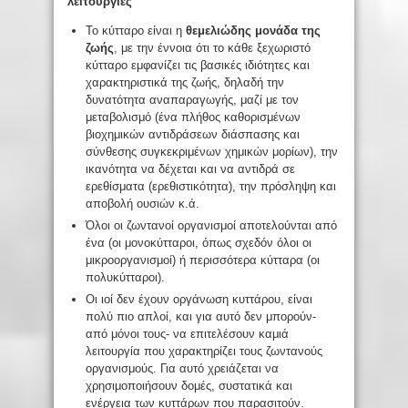
λειτουργίες
Το κύτταρο είναι η
θεμελιώδης μονάδα της
ζωής
, με την έννοια ότι το κάθε ξεχωριστό
κύτταρο εμφανίζει τις βασικές ιδιότητες και
χαρακτηριστικά της ζωής, δηλαδή την
δυνατότητα αναπαραγωγής, μαζί με τον
μεταβολισμό (ένα πλήθος καθορισμένων
βιοχημικών αντιδράσεων διάσπασης και
σύνθεσης συγκεκριμένων χημικών μορίων), την
ικανότητα να δέχεται και να αντιδρά σε
ερεθίσματα (ερεθιστικότητα), την πρόσληψη και
αποβολή ουσιών κ.ά.
Όλοι οι ζωντανοί οργανισμοί αποτελούνται από
ένα (οι μονοκύτταροι, όπως σχεδόν όλοι οι
μικροοργανισμοί) ή περισσότερα κύτταρα (οι
πολυκύτταροι).
Οι ιοί δεν έχουν οργάνωση κυττάρου, είναι
πολύ πιο απλοί, και για αυτό δεν μπορούν-
από μόνοι τους- να επιτελέσουν καμιά
λειτουργία που χαρακτηρίζει τους ζωντανούς
οργανισμούς. Για αυτό χρειάζεται να
χρησιμοποιήσουν δομές, συστατικά και
ενέργεια των κυττάρων που παρασιτούν.