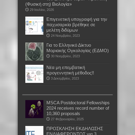
(Φυσική στη) Βιολογία»
29 Ιουλίου, 2026
Επιγενετική υπογραφή για την
παχυσαρκία βρέθηκε σε
μελέτη διδύμων
24 Νοεμβρίου, 2023
Για το Ελληνικό Δίκτυο
Μοριακής Ογκολογίας (ΕΔΜΟ)
30 Νοεμβρίου, 2023
Νέα μη επεμβατική
προγεννητική μέθοδος!!
3 Δεκεμβρίου, 2023
MSCA Postdoctoral Fellowships
2024 receives record number of
10,360 proposals
27 Φεβρουαρίου, 2025
ΠΡΟΣΚΛΗΣΗ ΕΚΔΗΛΩΣΗΣ
ΕΝΔΙΑΦΕΡΟΝΤΟΣ για 3