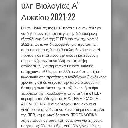
ύλη Βιολογίας Α’
Λυκείου 2021-22
Η Επ. Παιδείας της ΠΕΒ πρότεινε οι συνάδελφοι
να δηλώσουν προτάσεις για την διδασκόμενη-
εξεταζόμενη ύλη της Γ΄ ΓΕΛ για την σχ. χρονιά
2021-2, ώστε να διαμορφωθεί μια πρόταση επ΄
αυτού προς τους θεσμικά επιλαμβανόμενους. Η
πρόταση κινείται προς την σωστή κατεύθυνση
συμμετοχής των συναδέλφων στη λήψη
αποφάσεων για σημαντικά θέματα. Φυσικά,
υπάρχουν πολλές, μα πολλές ενστάσεις… (Γιατί
κωφεύουν στις προτάσεις συναδέλφων 2 ολόκληρα
χρόνια, γιατί δε δέχονται την όποια διαφορετική
άποψη ή σωστότερα την απαξιώνουν ή ακόμα
χειρότερα την «κρύβουν» από τα μέλη της ΠΕΒ-
κορυφαίο παράδειγμα τα ΕΡΩΤΗΜΑΤΟΛΟΓΙΑ-
ΑΠΟΨΕΙΣ 182 !!! συναδέλφων που ακόμα οι
«ηγήτορες» αρνούνται να κοινοποιήσουν στα μέλη
της ΠΕΒ, ωιμέ- γιατί ξαφνικά ΠΡΟΕΚΛΟΓΙΚΑ
λαχανιάζουν σε τόσα και τόσα, ενώ για 2 χρόνια
υπήρχε σχεδόν απραξία, γιατί δεν γίνεται ένας