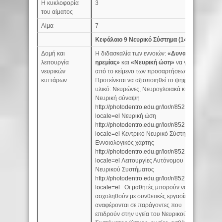
Η κυκλοφορία
3
του αίματος
Αίμα
7
Κεφάλαιο 9 Νευρικό Σύστημα (14 ώρες)
Δομή και
Η διδασκαλία των εννοιών:
«Δυναμικό
2
λειτουργία
ηρεμίας»
και
«Νευρική ώση»
να γίνει
νευρικών
από το κείμενο των προσαρτήσεων.
κυττάρων
Προτείνεται να αξιοποιηθεί το ψηφιακό
υλικό: Νευρώνες, Νευρογλοιακά κύτταρα,
Νευρική σύναψη
http://photodentro.edu.gr/lor/r/8521/6661?
locale=el
Νευρική ώση
http://photodentro.edu.gr/lor/r/8521/6662?
locale=el
Κεντρικό Νευρικό Σύστημα:
Εννοιολογικός χάρτης
http://photodentro.edu.gr/lor/r/8521/3154?
locale=el
Λειτουργίες Αυτόνομου
Νευρικού Συστήματος
http://photodentro.edu.gr/lor/r/8521/1286?
locale=el
Οι μαθητές μπορούν να
ασχοληθούν με συνθετικές εργασίες που
αναφέρονται σε παράγοντες που
επιδρούν στην υγεία του Νευρικού