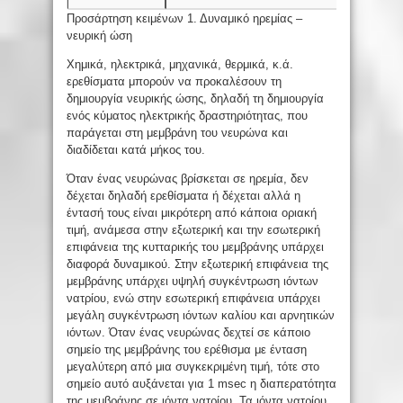
Προσάρτηση κειμένων 1. Δυναμικό ηρεμίας –
νευρική ώση
Χημικά, ηλεκτρικά, μηχανικά, θερμικά, κ.ά.
ερεθίσματα μπορούν να προκαλέσουν τη
δημιουργία νευρικής ώσης, δηλαδή τη δημιουργία
ενός κύματος ηλεκτρικής δραστηριότητας, που
παράγεται στη μεμβράνη του νευρώνα και
διαδίδεται κατά μήκος του.
Όταν ένας νευρώνας βρίσκεται σε ηρεμία, δεν
δέχεται δηλαδή ερεθίσματα ή δέχεται αλλά η
έντασή τους είναι μικρότερη από κάποια οριακή
τιμή, ανάμεσα στην εξωτερική και την εσωτερική
επιφάνεια της κυτταρικής του μεμβράνης υπάρχει
διαφορά δυναμικού. Στην εξωτερική επιφάνεια της
μεμβράνης υπάρχει υψηλή συγκέντρωση ιόντων
νατρίου, ενώ στην εσωτερική επιφάνεια υπάρχει
μεγάλη συγκέντρωση ιόντων καλίου και αρνητικών
ιόντων. Όταν ένας νευρώνας δεχτεί σε κάποιο
σημείο της μεμβράνης του ερέθισμα με ένταση
μεγαλύτερη από μια συγκεκριμένη τιμή, τότε στο
σημείο αυτό αυξάνεται για 1 msec η διαπερατότητα
της μεμβράνης σε ιόντα νατρίου. Τα ιόντα νατρίου