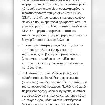
πυρήνα
(ή περισσότερους, όπως κάποια μυϊκά
κύτταρα), στον οποίο είναι συγκεντρωμένο το
τεράστιο ποσοστό του γενετικού τους υλικού
(DNA). Το DNA του πυρήνα είναι οργανωμένο
σε δομές που ονομάζονται
χρωμοσώματα
. Τα
χρωμοσώματα αποτελούνται από πρωτεΐνες και
DNA. Ο πυρήνας περιβάλλεται από τον
πυρηνικό φάκελο (πυρηνική μεμβράνη) που τον
διαχωρίζει από το κυτταρόπλασμα.
Το
κυτταρόπλασμα
γεμίζει όλο το χώρο του
κυττάρου μεταξύ του πυρήνα και της
πλασματικής μεμβράνης και μέσα σε αυτό
βρίσκονται τα υπόλοιπα οργανίδια του
κυττάρου. Τέτοια οργανίδια του ευκαρυωτικού
κυττάρου είναι:
Το
Ενδοπλασματικό Δίκτυο
(Ε.Δ.), ένα
σύνολο από μεμβρανώδεις σχηματισμούς
(μεμβράνες) που διατρέχουν το κυτταρόπλασμα
του ευκαρυωτικού κυττάρου. Πολλές από αυτές
τις μεμβράνες σχηματίζουν αγωγούς, οι οποίοι
εξασφαλίζουν την επικοινωνία των οργανιδίων
και παράλληλα, μέσω αυτών μεταφέρονται
διάφορες ουσίες. Στην επιφάνεια μεγάλου