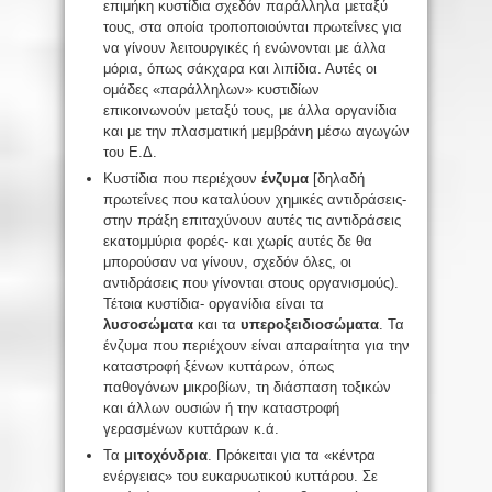
επιμήκη κυστίδια σχεδόν παράλληλα μεταξύ
τους, στα οποία τροποποιούνται πρωτεΐνες για
να γίνουν λειτουργικές ή ενώνονται με άλλα
μόρια, όπως σάκχαρα και λιπίδια. Αυτές οι
ομάδες «παράλληλων» κυστιδίων
επικοινωνούν μεταξύ τους, με άλλα οργανίδια
και με την πλασματική μεμβράνη μέσω αγωγών
του Ε.Δ.
Κυστίδια που περιέχουν
ένζυμα
[δηλαδή
πρωτεΐνες που καταλύουν χημικές αντιδράσεις-
στην πράξη επιταχύνουν αυτές τις αντιδράσεις
εκατομμύρια φορές- και χωρίς αυτές δε θα
μπορούσαν να γίνουν, σχεδόν όλες, οι
αντιδράσεις που γίνονται στους οργανισμούς).
Τέτοια κυστίδια- οργανίδια είναι τα
λυσοσώματα
και τα
υπεροξειδιοσώματα
. Τα
ένζυμα που περιέχουν είναι απαραίτητα για την
καταστροφή ξένων κυττάρων, όπως
παθογόνων μικροβίων, τη διάσπαση τοξικών
και άλλων ουσιών ή την καταστροφή
γερασμένων κυττάρων κ.ά.
Τα
μιτοχόνδρια
. Πρόκειται για τα «κέντρα
ενέργειας» του ευκαρυωτικού κυττάρου. Σε