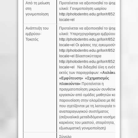
Από τη μείωση
Προτείνεται να αξιοποιηθεί το ψηφιακό
3
στη
υλικό: Γονιμοποίηση ωαρίου
γονιμοποίηση
http://photodentro.edu.gr/lor/r/8521/1303?
locale=el
Ανάπτυξη του
Προτείνεται να αξιοποιηθεί το ψηφιακό
8
εμβρύου-
υλικό: Υπερηχογράφημα εμβρύου
Τοκετός
http://photodentro.edu.gr/lor/r/8521/6326?
locale=el
Οι φάσεις της εγκυμοσύνης
http://photodentro.edu.gr/lor/r/8521/4890?
locale=el
Βλαστοκύτταρα
http://photodentro.edu.gr/lor/r/8521/548?
locale=el
Nα διδαχθεί όλη η ενότητα
εκτός των παραγράφων: «
Αυλάκωση»
«Εμφύτευση»
«Σχηματισμός
πλακούντα»
Προτείνεται η
πραγματοποίηση μικρών συνθετικών
εργασιών από ομάδες μαθητών και
παρουσίαση στην ολομέλεια με θέματα
που σχετίζονται με τη λειτουργία του
αναπαραγωγικού συστήματος
(σεξουαλικά μεταδιδόμενα νοσήματα,
καρκίνος του μαστού, στειρότητα,
εξωσωματική γονιμοποίηση)
Σύνολο
48