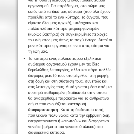
για τη σωστή λειτουργία ενός πολυκύτταρου
οργανισμού. Για παράδειγμα, στο σώμα μας
εκτός από τα δικά μας κύτταρα (που όλα έχουν
προέλθει από το ένα κύτταρο, το ζυγωτό, που
είμαστε όλοι μας αρχικά), υπάρχουν και
πολλαπλάσια κύτταρα μικροοργανισμών
(κυρίως βακτήρια) σε συγκεκριμένες περιοχές
του σώματος μας όπως το παχύ έντερο. Αυτοί οι
μονοκύτταροι οργανισμοί είναι απαραίτητοι για
τη ζωή μας.
Τα κύτταρα ενός πολυκύτταρου εξελικτικά
ανώτερου οργανισμού έχουν μεν τις ίδιες
θεμελιώδεις λειτουργίες, αλλά και πάρα πολλές
διαφορές μεταξύ τους στο μέγεθος, στη μορφή,
στη δομή και στη σύσταση τους, συνεπώς και
στις λειτουργίες τους. Αυτό γίνεται μέσα από μια
αυστηρά καθορισμένη διαδικασία στην οποία
θα αναφερθούμε παρακάτω για το ανθρώπινο
σώμα που ονομάζεται
κυτταρική
διαφοροποίηση
. Κατά τη διαδικασία αυτή,
που ξεκινά πολύ νωρίς κατά την εμβρυική ζωή,
ενεργοποιούνται ή «σιωπούν» και διαφορετικά
γονίδια (τμήματα του γενετικού υλικού) στα
διαφορετικά κύτταρα.