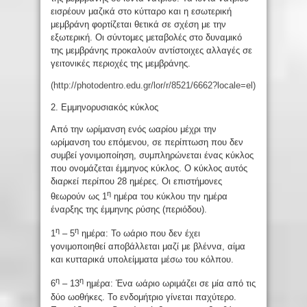
εισρέουν μαζικά στο κύτταρο και η εσωτερική
μεμβράνη φορτίζεται θετικά σε σχέση με την
εξωτερική. Οι σύντομες μεταβολές στο δυναμικό
της μεμβράνης προκαλούν αντίστοιχες αλλαγές σε
γειτονικές περιοχές της μεμβράνης.
(
http://photodentro.edu.gr/lor/r/8521/6662?locale=el
)
2. Εμμηνορυσιακός κύκλος
Από την ωρίμανση ενός ωαρίου μέχρι την
ωρίμανση του επόμενου, σε περίπτωση που δεν
συμβεί γονιμοποίηση, συμπληρώνεται ένας κύκλος
που ονομάζεται έμμηνος κύκλος. Ο κύκλος αυτός
διαρκεί περίπου 28 ημέρες. Οι επιστήμονες
η
θεωρούν ως 1
ημέρα του κύκλου την ημέρα
έναρξης της έμμηνης ρύσης (περιόδου).
η
η
1
– 5
ημέρα: Το ωάριο που δεν έχει
γονιμοποιηθεί αποβάλλεται μαζί με βλέννα, αίμα
και κυτταρικά υπολείμματα μέσω του κόλπου.
η
η
6
– 13
ημέρα: Ένα ωάριο ωριμάζει σε μία από τις
δύο ωοθήκες. Το ενδομήτριο γίνεται παχύτερο.