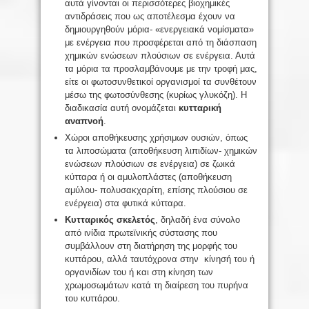
αυτά γίνονται οι περισσότερες βιοχημικές
αντιδράσεις που ως αποτέλεσμα έχουν να
δημιουργηθούν μόρια- «ενεργειακά νομίσματα»
με ενέργεια που προσφέρεται από τη διάσπαση
χημικών ενώσεων πλούσιων σε ενέργεια. Αυτά
τα μόρια τα προσλαμβάνουμε με την τροφή μας,
είτε οι φωτοσυνθετικοί οργανισμοί τα συνθέτουν
μέσω της φωτοσύνθεσης (κυρίως γλυκόζη). Η
διαδικασία αυτή ονομάζεται
κυτταρική
αναπνοή
.
Χώροι αποθήκευσης χρήσιμων ουσιών, όπως
τα λιποσώματα (αποθήκευση λιπιδίων- χημικών
ενώσεων πλούσιων σε ενέργεια) σε ζωικά
κύτταρα ή οι αμυλοπλάστες (αποθήκευση
αμύλου- πολυσακχαρίτη, επίσης πλούσιου σε
ενέργεια) στα φυτικά κύτταρα.
Κυτταρικός σκελετός
, δηλαδή ένα σύνολο
από ινίδια πρωτεϊνικής σύστασης που
συμβάλλουν στη διατήρηση της μορφής του
κυττάρου, αλλά ταυτόχρονα στην κίνησή του ή
οργανιδίων του ή και στη κίνηση των
χρωμοσωμάτων κατά τη διαίρεση του πυρήνα
του κυττάρου.