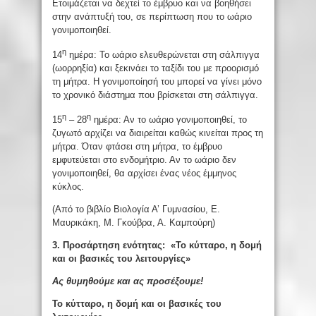
Ετοιμάζεται να δεχτεί το έμβρυο και να βοηθήσει
στην ανάπτυξή του, σε περίπτωση που το ωάριο
γονιμοποιηθεί.
η
14
ημέρα: Το ωάριο ελευθερώνεται στη σάλπιγγα
(ωορρηξία) και ξεκινάει το ταξίδι του με προορισμό
τη μήτρα. Η γονιμοποίησή του μπορεί να γίνει μόνο
το χρονικό διάστημα που βρίσκεται στη σάλπιγγα.
η
η
15
– 28
ημέρα: Αν το ωάριο γονιμοποιηθεί, το
ζυγωτό αρχίζει να διαιρείται καθώς κινείται προς τη
μήτρα. Όταν φτάσει στη μήτρα, το έμβρυο
εμφυτεύεται στο ενδομήτριο. Αν το ωάριο δεν
γονιμοποιηθεί, θα αρχίσει ένας νέος έμμηνος
κύκλος.
(Από το βιβλίο Βιολογία Α’ Γυμνασίου, Ε.
Μαυρικάκη, Μ. Γκούβρα, Α. Καμπούρη)
3. Προσάρτηση ενότητας: «Το κύτταρο, η δομή
και οι βασικές του λειτουργίες»
Ας θυμηθούμε και ας προσέξουμε!
Το κύτταρο, η δομή και οι βασικές του