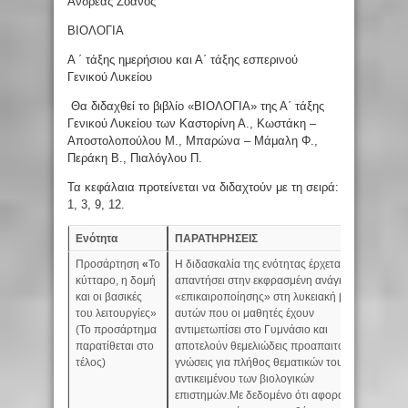
Ανδρέας Ζοάνος
ΒΙΟΛΟΓΙΑ
Α ΄ τάξης ημερήσιου και Α΄ τάξης εσπερινού
Γενικού Λυκείου
Θα διδαχθεί το βιβλίο «ΒΙΟΛΟΓΙΑ» της Α΄ τάξης
Γενικού Λυκείου των Καστορίνη Α., Κωστάκη –
Αποστολοπούλου Μ., Μπαρώνα – Μάμαλη Φ.,
Περάκη Β., Πιαλόγλου Π.
Τα κεφάλαια προτείνεται να διδαχτούν με τη σειρά:
1, 3, 9, 12.
Ενότητα
ΠΑΡΑΤΗΡΗΣΕΙΣ
Ώ
Προσάρτηση
«
Το
Η διδασκαλία της ενότητας έρχεται να
2
κύτταρο, η δομή
απαντήσει στην εκφρασμένη ανάγκη
και οι βασικές
«επικαιροποίησης» στη λυκειακή βαθμίδα
του λειτουργίες»
αυτών που οι μαθητές έχουν
(Το προσάρτημα
αντιμετωπίσει στο Γυμνάσιο και
παρατίθεται στο
αποτελούν θεμελιώδεις προαπαιτούμενες
τέλος)
γνώσεις για πλήθος θεματικών του
αντικειμένου των βιολογικών
επιστημών.Με δεδομένο ότι αφορά απλά