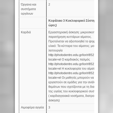
Όργανα και
2
συστήματα
οργάνων
Κεφάλαιο 3 Κυκλοφορικό Σύστημα (15
ώρες)
Καρδιά
Εργαστηριακή άσκηση: μικροσκοπική
2
παρατήρηση κυττάρων αίματος.
Προτείνεται να αξιοποιηθεί το ψηφιακό
υλικό: Τα κύτταρα του αίματος: μορφή και
λειτουργία
http://photodentro.edu.gr/lor/r/8521/1284?
locale=el
Ο καρδιακός παλμός
http://photodentro.edu.gr/lor/r/8521/4127?
locale=el
Η κυκλοφορία του αίματος
http://photodentro.edu.gr/lor/r/8521/4937?
locale=el
Οι μαθητές μπορούν να
εργαστούν σε ομάδες για την ανάλυση
θεμάτων που σχετίζονται με τη διατήρηση
της υγείας του κυκλοφορικού συστήματος
( καρδιαγγειακά νοσήματα, διατροφή/
άσκηση)
Αιμοφόρα αγγεία
3