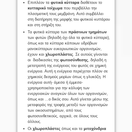
Επιπλέον τα
φυτικά κύτταρα
διαθέτουν το
κυτταρικό τοίχωμα
που περιβάλλει την
πλασματική τους μεμβράνη. Αυτό συμβάλλει
στη διατήρηση της μορφής του φυτικού κυττάρου
και στη στήριξη του.
Τα φυτικά κύτταρα των
πράσινων τμημάτων
των φυτών (δηλαδή όχι όλα τα φυτικά κύτταρα),
όπως και τα κύτταρα κάποιων υδρόβιων
μονοκύτταρων ευκαρυωτικών οργανισμών,
έχουν και
χλωροπλάστες
. Σε αυτούς γίνονται
οι διαδικασίες της
φωτοσύνθεσης
, δηλαδή η
μετατροπή της ενέργειας του φωτός σε χημική
ενέργεια. Αυτή η ενέργεια περιέχεται πλέον σε
χημικούς δεσμούς μορίων όπως η γλυκόζη. Η
ενέργεια αυτή- άμεσα ή έμμεσα-
χρησιμοποιείται για την κάλυψη των
ενεργειακών αναγκών όλων των οργανισμών,
όπως και …ο δικός σου. Αυτό γίνεται μέσω της
μεταφοράς της τροφής μεταξύ των οργανισμών
των οικοσυστημάτων, από τους
φωτοσυνθετικούς, αρχικά, σε όλους τους
άλλους.
Οι
χλωροπλάστες
όπως και τα
μιτοχόνδρια