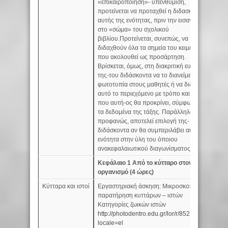
«επικαιροποίηση»- υπενθύμιση,
προτείνεται να προταχθεί η διδασκαλία
αυτής της ενότητας, πριν την εισαγωγή
στο «σώμα» του σχολικού
βιβλίου.Προτείνεται, συνεπώς, να
διδαχθούν όλα τα σημεία του κειμένου
που ακολουθεί ως προσάρτηση.
Βρίσκεται, όμως, στη διακριτική ευχέρεια
της-του διδάσκοντα να το διανείμει σε
φωτοτυπία στους μαθητές ή να διδάξει
αυτό το περιεχόμενο με τρόπο και μέσα
που αυτή-ος θα προκρίνει, σύμφωνα με
τα δεδομένα της τάξης. Παράλληλα,
προφανώς, αποτελεί επιλογή της- του
διδάσκοντα αν θα συμπεριλάβει αυτή την
ενότητα στην ύλη του όποιου
ανακεφαλαιωτικού διαγωνίσματος ή όχι
Κεφάλαιο 1 Από το κύτταρο στον
οργανισμό (4 ώρες)
Κύτταρα και ιστοί
Εργαστηριακή άσκηση: Μικροσκοπική
2
παρατήρηση κυττάρων – ιστών
Κατηγορίες ζωικών ιστών
http://photodentro.edu.gr/lor/r/8521/3085?
locale=el