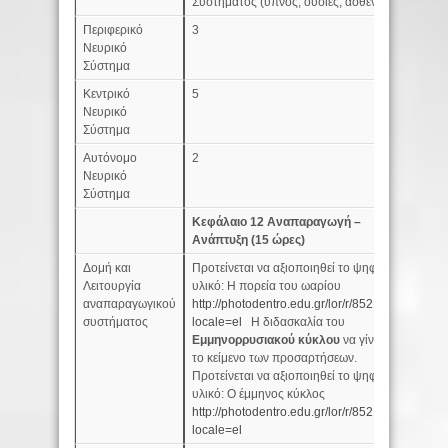
Συστήματος (ύπνος, ουσίες, ασθένειες)
Περιφερικό
3
Νευρικό
Σύστημα
Κεντρικό
5
Νευρικό
Σύστημα
Αυτόνομο
2
Νευρικό
Σύστημα
Κεφάλαιο 12 Αναπαραγωγή –
Ανάπτυξη (15 ώρες)
Δομή και
Προτείνεται να αξιοποιηθεί το ψηφιακό
4
Λειτουργία
υλικό: Η πορεία του ωαρίου
αναπαραγωγικού
http://photodentro.edu.gr/lor/r/8521/4865?
συστήματος
locale=el
Η διδασκαλία του
Εμμηνορρυσιακού κύκλου
να γίνει από
το κείμενο των προσαρτήσεων.
Προτείνεται να αξιοποιηθεί το ψηφιακό
υλικό: Ο έμμηνος κύκλος
http://photodentro.edu.gr/lor/r/8521/609?
locale=el