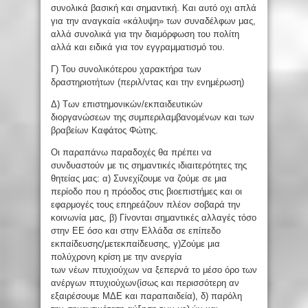
συνολικά βασική και σημαντική. Και αυτό οχι απλά
για την αναγκαία «κάλυψη» των συναδέλφων μας,
αλλά συνολικά για την διαμόρφωση του πολίτη
αλλά και ειδικά για τον εγγραμματισμό του.
Γ) Του συνολικότερου χαρακτήρα των
δραστηριοτήτων (περιλ/ντας και την ενημέρωση)
Δ) Των επιστημονικών/εκπαιδευτικών
διοργανώσεων της συμπεριλαμβανομένων και των
βραβείων Καφάτος Φώτης.
Οι παραπάνω παραδοχές θα πρέπει να
συνδυαστούν με τις σημαντικές ιδιαιτερότητες της
θητείας μας: α) Συνεχίζουμε να ζούμε σε μια
περίοδο που η πρόοδος στις βιοεπιστήμες και οι
εφαρμογές τους επηρεάζουν πλέον σοβαρά την
κοινωνία μας, β) Γίνονται σημαντικές αλλαγές τόσο
στην ΕΕ όσο και στην Ελλάδα σε επίπεδο
εκπαίδευσης/μετεκπαίδευσης, γ)Ζούμε μια
πολύχρονη κρίση με την ανεργία
των νέων πτυχιούχων να ξεπερνά το μέσο όρο των
ανέργων πτυχιούχων(ίσως και περισσότερη αν
εξαιρέσουμε ΜΔΕ και παραπαιδεία), δ) παρόλη