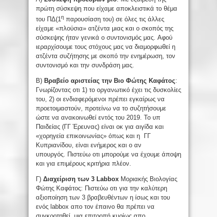
πρώτη σύσκεψη που είχαμε αποκλειστικά το θέμα
η
του ΠΔ(1
παρουσίαση του) σε όλες τις άλλες
είχαμε «πλούσια» ατζέντα μιας και ο σκοπός της
σύσκεψης ήταν γενικά ο συντονισμός μας. Αφού
ιεραρχίσουμε τους στόχους μας να διαμορφωθεί η
ατζέντα συζήτησης με σκοπό την ενημέρωση, τον
συντονισμό και την συνδράση μας.
Β)
Βραβείο αριστείας την Βιο Φ
ώτης
Κ
αφάτος
:
Γνωρίζοντας οτι 1) το οργανωτικό έχει τις δυσκολίες
του, 2) οι ενδιαφερόμενοι πρέπει εγκαίρως να
προετοιμαστούν, προτείνω να το συζητήσουμε
ώστε να ανακοινωθεί εντός του 2019. Το υπ
Παιδείας (ΓΓ Έρευνας) είναι οκ για αιγίδα και
«χορηγεία επικοινωνίας» όπως και η ΓΓ
Κυπριανίδου, είναι ενήμερος και ο αν
υπουργός. Πιστεύω οτι μπορούμε να έχουμε άποψη
και για επιμέρους κριτήρια πλέον.
Γ)
Διαχείριση τ
ων 3
Labbox
Μοριακής Βιολογίας
Φώτης Καφάτος: Πιστεύω οτι για την καλύτερη
αξιοποίηση των 3 βραβευθέντων η ίσως και του
ενός labbox απο τον έπαινο θα πρέπει να
συγκροτηθεί μια επιτροπή κυρίως απο