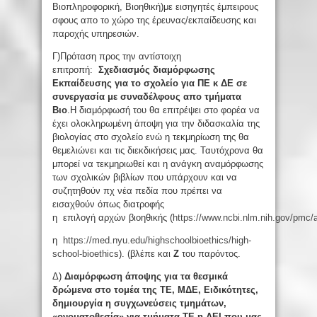
Βιοπληροφορική, Βιοηθική)με εισηγητές έμπειρους
σφους απο το χώρο της έρευνας/εκπαίδευσης και
παροχής υπηρεσιών.
Γ)Πρόταση προς την αντίστοιχη
επιτροπή:
Σχεδιασμός διαμόρφωσης
Εκπαίδευσης
για το σχολείο για ΠΕ κ ΔΕ σε
συνεργασία με
σ
υναδέλ
φους απο
τμήματα
Βιο
.Η διαμόρφωσή του θα επιτρέψει στο φορέα να
έχει ολοκληρωμένη άποψη για την διδασκαλία της
βιολογίας στο σχολείο ενώ η τεκμηρίωση της θα
θεμελιώνει και τις διεκδικήσεις μας. Ταυτόχρονα θα
μπορεί να τεκμηριωθεί και η ανάγκη αναμόρφωσης
των σχολικών βιβλίων που υπάρχουν και να
συζητηθούν πχ νέα πεδία που πρέπει να
εισαχθούν όπως διατροφής
η επιλογή αρχών βιοηθικής (
https://www.ncbi.nlm.nih.gov/pmc/
η
https://med.nyu.edu/highschoolbioethics/high-
school-bioethics
). (βλέπε και
Ζ
του παρόντος.
Δ)
Διαμόρφωση άποψης για τα θεσμικά
δρώμενα στο τομέα της ΤΕ, ΜΔΕ, Ειδικότητες,
δημιουργία η συγχωνεύσεις τμημάτων,
«ονοματοθεσία» για τμήματα ΤΕ η ΑΕΙ που μας