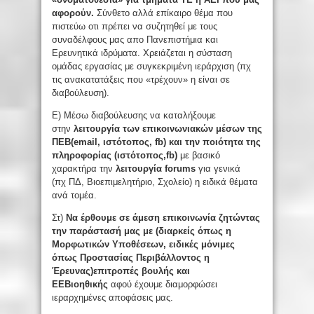
αφορούν.
Σύνθετο αλλά επίκαιρο θέμα που
πιστεύω οτι πρέπει να συζητηθεί με τους
συναδέλφους μας απο Πανεπιστήμια και
Ερευνητικά ιδρύματα. Χρειάζεται η σύσταση
ομάδας εργασίας με συγκεκριμένη ιεράρχιση (πχ
τις ανακατατάξεις που «τρέχουν» η είναι σε
διαβούλευση).
Ε) Μέσω διαβούλευσης να καταλήξουμε
στην
λειτουργία των επικοινωνιακών μέσων της
ΠΕΒ(
email
, ιστότοπος,
fb
) και την ποιότητα της
πληροφορίας (ιστότοπος,
fb
)
με βασικό
χαρακτήρα την
λειτουργία
forum
s
για γενικά
(πχ ΠΔ, Βιοεπιμελητήριο, Σχολείο) η ειδικά θέματα
ανά τομέα.
Στ)
Να έρθουμε σε
άμεση επικοινωνία ζητώντας
την παράστασή μας
με
(
διαρκείς όπως η
Μορφωτικών Υποθέσεων, ειδικές μόνιμες
όπως Προστασίας Περιβάλλοντος η
Έρευνας
)
επιτροπές βουλής και
ΕΕΒιοηθικής
αφού έχουμε διαμορφώσει
ιεραρχημένες αποφάσεις μας.