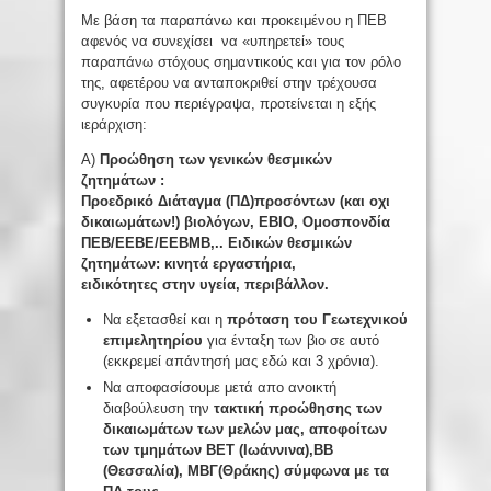
Με βάση τα παραπάνω και προκειμένου η ΠΕΒ
αφενός να συνεχίσει να «υπηρετεί» τους
παραπάνω στόχους σημαντικούς και για τον ρόλο
της, αφετέρου να ανταποκριθεί στην τρέχουσα
συγκυρία που περιέγραψα, προτείνεται η εξής
ιεράρχιση:
Α)
Προώθη
ση των γενικών θεσμικών
ζητημάτων :
Π
ροεδρικό
Δ
ιάταγμα
(ΠΔ)
προσόντων (και οχι
δικαιωμάτων!)
βιολόγων
, ΕΒΙΟ, Ομοσπονδία
ΠΕΒ/ΕΕΒΕ/ΕΕΒΜΒ,.. Ειδικών θεσμικών
ζητημάτων: κινητά εργαστήρια,
ειδικότητες
στην
υγεία
, περιβάλλον
.
Να εξετασθεί και η
πρόταση του Γεωτεχνικού
επιμελητηρίου
για ένταξη των βιο σε αυτό
(εκκρεμεί απάντησή μας εδώ και 3 χρόνια).
Να αποφασίσουμε μετά απο ανοικτή
διαβούλευση την
τακτική προώθησης των
δικαιωμάτων των
μελών μας,
αποφοίτων
των τμημάτων ΒΕΤ (Ιωάννινα),ΒΒ
(Θεσσαλία), ΜΒΓ(Θράκης)
σύμφωνα με τα