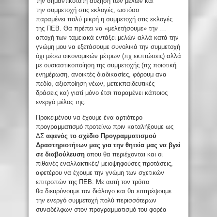
την σημαντικότατη αύξηση των μελών και
την συμμετοχή στις εκλογές, ωστόσο
παραμένει πολύ μικρή η συμμετοχή στις εκλογές
της ΠΕΒ. Θα πρέπει να «μελετήσουμε» την …
αποχή των ταμειακά εντάξει μελών αλλά κατά την
γνώμη μου να εξετάσουμε συνολικά την συμμετοχή
όχι μέσω οικονομικών μέτρων (πχ εκπτώσεις) αλλά
με ουσιαστικοποίηση της συμμετοχής (πχ ποιοτική
ενημέρωση, ανοικτές διαδικασίες, φόρουμ ανα
πεδίο, αξιοποίηση νέων, μετεκπαιδευτικές
δράσεις κα) γιατί μόνο έτσι παραμένει κάποιος
ενεργό μέλος της.
Προκειμένου να έχουμε ένα αρτιότερο
προγραμματισμό προτείνω πριν καταλήξουμε ως
ΔΣ
αφενός το σχέδιο
Προγραμματισμού
Δραστηριοτήτων μας για την θητεία μας
να βγεί
σε διαβούλευση
οπου θα περιέχονται και οι
πιθανές εναλλακτικές/ μειοψηφούσες προτάσεις,
αφετέρου να έχουμε την γνώμη των σχετικών
επιτροπών της ΠΕΒ. Με αυτή τον τρόπο
θα διευρύνουμε τον διάλογο και θα επιτρέψουμε
την ενεργό συμμετοχή πολύ περισσότερων
συναδέλφων στον προγραμματισμό του φορέα