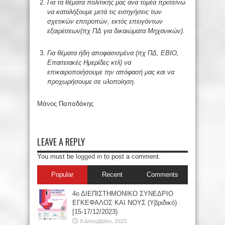
Για τα θέματα πολιτικής μας ανα τομέα προτείνω
να καταλήξουμε μετά τις εισηγήσεις των
σχετικών επιτροπών, εκτός επειγόντων
εξαιρέσεων
(πχ ΠΔ για δικαιώματα
Μηχανικ
ών
)
.
Για θέματα ήδη αποφασισμένα (πχ ΠΔ, ΕΒΙΟ,
Επαιτειακές Ημερίδες κτλ) να
επικαιροποιήσουμε την απόφασή μας και να
προχωρήσουμε σε υλοποίηση.
Μάνος Παπαδάκης
LEAVE A REPLY
You must be
logged in
to post a comment.
Popular
Recent
Comments
4ο ΔΙΕΠΙΣΤΗΜΟΝΙΚΟ ΣΥΝΕΔΡΙΟ
ΕΓΚΕΦΑΛΟΣ ΚΑΙ ΝΟΥΣ (Υβριδικό)
[15-17/12/2023)
9 Δεκεμβρίου, 2023