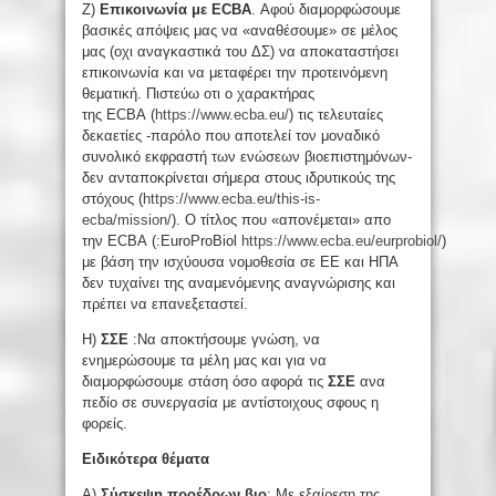
Ζ)
Επικοινωνία με
ECBA
. Αφού διαμορφώσουμε
βασικές απόψεις μας να «αναθέσουμε» σε μέλος
μας (οχι αναγκαστικά του ΔΣ) να αποκαταστήσει
επικοινωνία και να μεταφέρει την προτεινόμενη
θεματική. Πιστεύω οτι ο χαρακτήρας
της ECBA (
https://www.ecba.eu/
) τις τελευταίες
δεκαετίες -παρόλο που αποτελεί τον μοναδικό
συνολικό εκφραστή των ενώσεων βιοεπιστημόνων-
δεν ανταποκρίνεται σήμερα στους ιδρυτικούς της
στόχους (
https://www.ecba.eu/this-is-
ecba/mission/
). Ο τίτλος που «απονέμεται» απο
την ECBA (:EuroProBiol
https://www.ecba.eu/eurprobiol/
)
με βάση την ισχύουσα νομοθεσία σε ΕΕ και ΗΠΑ
δεν τυχαίνει της αναμενόμενης αναγνώρισης και
πρέπει να επανεξεταστεί.
Η)
ΣΣΕ
:Να αποκτήσουμε γνώση, να
ενημερώσουμε τα μέλη μας και για να
διαμορφώσουμε στάση όσο αφορά τις
ΣΣΕ
ανα
πεδίο σε συνεργασία με αντίστοιχους σφους η
φορείς.
Ειδικότερα θέματα
Α)
Σύσκεψη προέδρων βιο
: Με εξαίρεση της