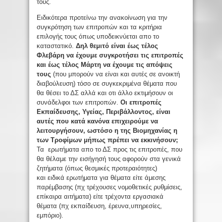
τους.
Ειδικότερα προτείνω την ανακοίνωση για την
συγκρότηση των επιτροπών και τα κριτήρια
επιλογής τους όπως υποδεικνύεται απο το
καταστατικό.
Δηλ θεμιτό είναι έως τέλος
Φλεβάρη να έχουμε συγκροτήσει τις επιτροπές
και έως τέλος Μάρτη να έχουμε τις απόψεις
τους
(που μπορούν να είναι και αυτές σε ανοικτή
διαβούλευση) τόσο σε συγκεκριμένα θέματα που
θα θέσει το ΔΣ αλλά και οτι άλλο εκτιμήσουν οι
συνάδελφοι των επιτροπών.
Οι επιτροπές
Εκπαίδευσης, Υγείας, Περιβάλλοντος, είναι
αυτές που κατά κανόνα επιχειρούμε να
λειτουργήσουν
, ωστόσο η της Βιομηχανίας η
των Τροφίμων μήπως πρέπει να εκκινήσουν
;
Τα ερωτήματα απο το ΔΣ προς τις επιτροπές, που
θα θέλαμε την εισήγησή τους αφορούν στα γενικά
ζητήματα (όπως θεσμικές προτεραιότητες)
και ειδικά ερωτήματα για θέματα είτε άμεσης
παρέμβασης (πχ τρέχουσες νομοθετικές ρυθμίσεις,
επίκαιρα αιτήματα) είτε τρέχοντα εργασιακά
θέματα (πχ εκπαίδευση, έρευνα,υπηρεσίες,
εμπόριο).