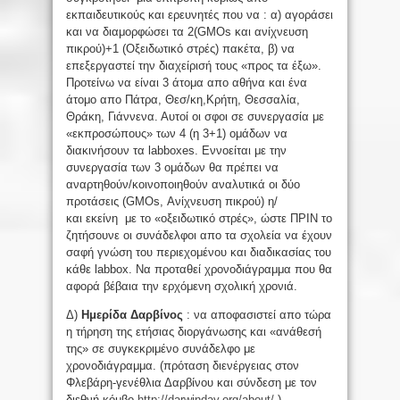
εκπαιδευτικούς και ερευνητές που να : α) αγοράσει
και να διαμορφώσει τα 2(GMOs και ανίχνευση
πικρού)+1 (Οξειδωτικό στρές) πακέτα, β) να
επεξεργαστεί την διαχείρισή τους «προς τα έξω».
Προτείνω να είναι 3 άτομα απο αθήνα και ένα
άτομο απο Πάτρα, Θεσ/κη,Κρήτη, Θεσσαλία,
Θράκη, Γιάννενα. Αυτοί οι σφοι σε συνεργασία με
«εκπροσώπους» των 4 (η 3+1) ομάδων να
διακινήσουν τα labboxes. Εννοείται με την
συνεργασία των 3 ομάδων θα πρέπει να
αναρτηθούν/κοινοποιηθούν αναλυτικά οι δύο
προτάσεις (GMOs, Ανίχνευση πικρού) η/
και εκείνη με το «οξειδωτικό στρές», ώστε ΠΡΙΝ το
ζητήσουνε οι συνάδελφοι απο τα σχολεία να έχουν
σαφή γνώση του περιεχομένου και διαδικασίας του
κάθε labbox. Να προταθεί χρονοδιάγραμμα που θα
αφορά βέβαια την ερχόμενη σχολική χρονιά.
Δ)
Ημερίδα Δαρβίνος
: να αποφασιστεί απο τώρα
η τήρηση της ετήσιας διοργάνωσης και «ανάθεσή
της» σε συγκεκριμένο συνάδελφο με
χρονοδιάγραμμα. (πρόταση διενέργειας στον
Φλεβάρη-γενέθλια Δαρβίνου και σύνδεση με τον
διεθνή κόμβο
http://darwinday.org/about/
)