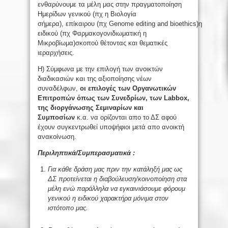
ενθαρύνουμε τα μέλη μας στην πραγματοποίηση
Ημερίδων γενικού (πχ η Βιολογία
σήμερα), επίκαιρου (πχ Genome editing and bioethics)η
ειδικού (πχ Φαρμακογονιδιωματική η
Μικροβίωμα)σκοπού θέτοντας και θεματικές
ιεραρχήσεις.
Η) Σύμφωνα με την επιλογή των ανοικτών
διαδικασιών και της αξιοποίησης νέων
συναδέλφων,
οι επιλογές των Οργανωτικών
Επιτροπών όπως των Συνεδρίων, των
Labbox
,
της διοργάνωσης Σεμιναρίων και
Συμποσίων
κ.α. να ορίζονται απο το ΔΣ αφού
έχουν συγκεντρωθεί υποψήφιοι μετά απο ανοικτή
ανακοίνωση.
Περιληπτικά
/Συμπερασματικά
:
Για κάθε δράση μας πριν την κατάληξή μας ως
ΔΣ προτείνεται η διαβούλευση/κοινοποίηση στα
μέλη ενώ παράλληλα να εγκαινιάσουμε φόρουμ
γενικού η ειδικού χαρακτήρα μόνιμα στον
ιστότοπο μας.