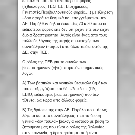
επικαλύπτεται απο ειδικότερους φορείς
(Ιχθυολόγους, ΓΕΩΤΕΕ, Βιοχημικούς,
Γενετιστές,Περιβαλλοντικούς φορείς,…) με εξαίρεση
–όσο αφορά τα θεσμικά και επαγγελματικά- την
ΔΕ. Παρήλθαν δηλ οι δεκαετίες 70 κ 80 όπου οι
ειδικότεροι φορείς είτε δεν υπήρχαν είτε δεν είχαν
όμοια δραστηριότητα. Αυτός είναι ένας απο τους
πολλούς λόγους της μικρής συμμετοχής των
συναδέλφων (=σφων) απο άλλα πεδία εκτός της
ΔΕ, στην ΠΕΒ.
Ο ρόλος της ΠΕΒ για το σύνολο των
βιοεπιστημόνων (=βιο), παραμένει σημαντικός
λόγω:
Α) Των βασικών και γενικών θεσμικών θεμάτων
που επεξεργάζεται και θέτει/διεκδικεί (ΠΔ,
ΕΒΙΟ, ειδικότητες βιοεπιστημόνων) που δεν
τίθενται ως τώρα απο άλλους φορείς.
Β) Τις δράσεις της στην ΔΕ. Παρόλο που –όπως
λέγεται και απο συναδέλφους- η εκπαίδευση
γενικά «δεν πουλά» βιολογία ωστόσο με βάση το
ζητούμενο μας που είναι ο ρόλος της βιολογίας
στην κοινωνία, η δραστηριότητα αυτή είναι