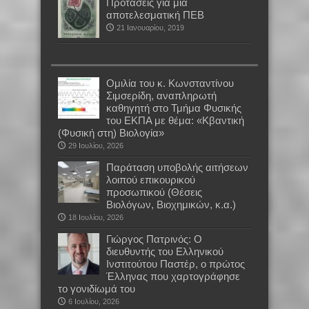
Προτάσεις για μια
αποτελεσματική ΠΕΒ
21 Ιανουαρίου, 2019
Oμιλία του κ. Κωνσταντίνου
Σιμσερίδη, αναπληρωτή
καθηγητή στο Τμήμα Φυσικής
του ΕΚΠΑ με θέμα: «Κβαντική
(Φυσική στη) Βιολογία»
29 Ιουλίου, 2026
Παράταση υποβολής αιτήσεων
λοιπού επικουρικού
προσωπικού (Θέσεις
Βιολόγων, Βιοχημικών, κ.α.)
18 Ιουλίου, 2026
Γιώργος Πατρινός: Ο
διευθυντής του Ελληνικού
Ινστιτούτου Παστέρ, ο πρώτος
Έλληνας που χαρτογράφησε
το γονιδίωμά του
6 Ιουλίου, 2026