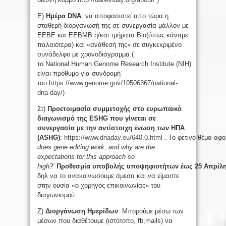
Ε)
Ημέρα
DNA
: να αποφασιστεί απο τώρα η
σταθερή διοργάνωσή της σε συνεργασία μάλλον με
ΕΕΒΕ και ΕΕΒΜΒ η/και τμήματα Βιο(όπως κάναμε
παλαιότερα) και «ανάθεσή της» σε συγκεκριμένο
συνάδελφο με χρονοδιάγραμμα.(
το National Human Genome Research Institute (ΝΙΗ)
είναι πρόθυμο για συνδρομή
του
https://www.genome.gov/10506367/national-
dna-day/
)
Στ)
Προετοιμασία συμμετοχής στο ευρωπαικό
διαγωνισμό της
ESHG
που γίνεται σε
συνεργασία με την αντίστοιχη ένωση των ΗΠΑ
(
ASHG
)
:
https://www.dnaday.eu/640.0.html
. Το φετινό θέμα αφο
does gene editing work, and why are the
expectations for this approach so
high?’
Προθεσμία
υποβολής
υποψηφιοτήτων
έως
25
Απρίλ
δηλ να το ανακοινώσουμε άμεσα και να είμαστε
στην ουσία «ο χορηγός επικοινωνίας» του
διαγωνισμού.
Ζ)
Διοργάνωση Ημερίδων
: Μπορούμε μέσω των
μέσων που διαθέτουμε (ιστότοπο, fb,mails) να