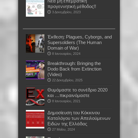
Νέα μη επεμβατική
προγεννητική μέθοδος!!
3 Δεκεμβρίου, 2023
Έκθεση: Plagues, Cyborgs, and
Supersoldiers (The Human
Domain of War)
8 Ιανουαρίου, 2024
Breakthrough: Bringing the
Dodo Back from Extinction
(Video)
22 Δεκεμβρίου, 2025
Θυμόμαστε το συνέδριο 2020
και …πικραινόμαστε
8 Ιανουαρίου, 2021
Δημοσίευση του Κόκκινου
Καταλόγου των Απειλούμενων
Ειδών της Ελλάδας
27 Μαΐου, 2024