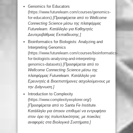
Genomics for Educators
(
https://www.futurelearn.com/courses/genomics-
for-educators
)
[
Προσφέρεται
από
το
Wellcome
Connecting
Science
μέσω
της
πλατφόρμας
Futurelearn. Κατάλληλο για Καθηγητές
Δευτεροβάθμιας Εκπαίδευσης.]
Bioinformatics for Biologists: Analyzing and
Interpreting Genomics
(
https://www.futurelearn.com/courses/bioinformatics-
for-biologists-analysing-and-interpreting-
genomics-datasets
)
[
Προσφέρεται
από
το
Wellcome
Connecting
Science
μέσω
της
πλατφόρμας
Futurelearn. Κατάλληλο για
Ερευνητές & Βιοεπιστήμονες ασχολούμενους με
την Διάγνωση.]
Introduction to Complexity
(
https://www.complexityexplorer.org/
)
[
Προσφέρεται
από
το
Santa Fe Institute.
Κατάλληλο για όποιον επιθυμεί να εντρυφήσει
στον όρο της πολυπλοκότητας, με ποικίλες
αναφορές στα Βιολογικά Συστήματα.]