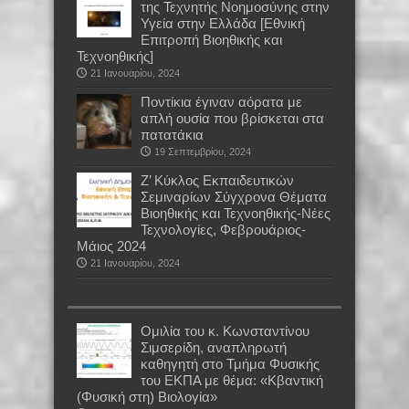
της Τεχνητής Νοημοσύνης στην
Υγεία στην Ελλάδα [Εθνική
Επιτροπή Βιοηθικής και
Τεχνοηθικής]
21 Ιανουαρίου, 2024
Ποντίκια έγιναν αόρατα με
απλή ουσία που βρίσκεται στα
πατατάκια
19 Σεπτεμβρίου, 2024
Ζ’ Κύκλος Εκπαιδευτικών
Σεμιναρίων Σύγχρονα Θέματα
Βιοηθικής και Τεχνοηθικής-Νέες
Τεχνολογίες, Φεβρουάριος-
Μάιος 2024
21 Ιανουαρίου, 2024
Oμιλία του κ. Κωνσταντίνου
Σιμσερίδη, αναπληρωτή
καθηγητή στο Τμήμα Φυσικής
του ΕΚΠΑ με θέμα: «Κβαντική
(Φυσική στη) Βιολογία»