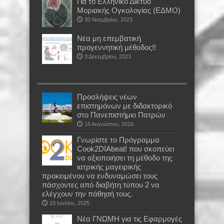
Για το Ελληνικό Δίκτυο
Μοριακής Ογκολογίας (ΕΔΜΟ)
30 Νοεμβρίου, 2023
Νέα μη επεμβατική
προγεννητική μέθοδος!!
3 Δεκεμβρίου, 2023
Προσλήψεις νέων
επιστημόνων με διδακτορικό
στο Πανεπιστήμιο Πατρών
16 Αυγούστου, 2016
Γνωρίστε το Πρόγραμμα
Cook2DIAbeat! που σκοπεύει
να αξιοποιήσει τη μέθοδο της
ιατρικής μαγειρικής
προκειμένου να ενδυναμώσει τους
πάσχοντες από διαβήτη τύπου 2 να
ελέγχουν την πάθησή τους.
10 Ιουλίου, 2025
Νέα ΓΝΩΜΗ για τις Εφαρμογές