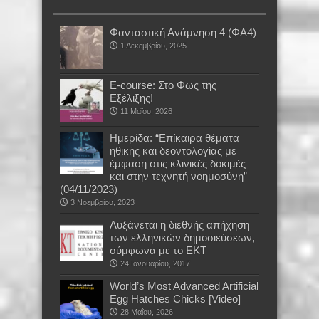
Φανταστική Ανάμνηση 4 (ΦΑ4)
1 Δεκεμβρίου, 2025
E-course: Στο Φως της
Εξέλιξης!
11 Μαΐου, 2026
Ημερίδα: “Επίκαιρα θέματα
ηθικής και δεοντολογίας με
έμφαση στις κλινικές δοκιμές
και στην τεχνητή νοημοσύνη”
(04/11/2023)
3 Νοεμβρίου, 2023
Αυξάνεται η διεθνής απήχηση
των ελληνικών δημοσιεύσεων,
σύμφωνα με το ΕΚΤ
24 Ιανουαρίου, 2017
World’s Most Advanced Artificial
Egg Hatches Chicks [Video]
28 Μαΐου, 2026