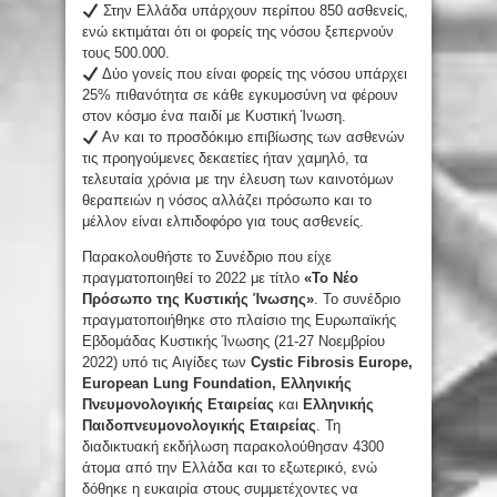
Στην Ελλάδα υπάρχουν περίπου 850 ασθενείς,
ενώ εκτιμάται ότι οι φορείς της νόσου ξεπερνούν
τους 500.000.
Δύο γονείς που είναι φορείς της νόσου υπάρχει
25% πιθανότητα σε κάθε εγκυμοσύνη να φέρουν
στον κόσμο ένα παιδί με Κυστική Ίνωση.
Αν και το προσδόκιμο επιβίωσης των ασθενών
τις προηγούμενες δεκαετίες ήταν χαμηλό, τα
τελευταία χρόνια με την έλευση των καινοτόμων
θεραπειών η νόσος αλλάζει πρόσωπο και το
μέλλον είναι ελπιδοφόρο για τους ασθενείς.
Παρακολουθήστε το Συνέδριο που είχε
πραγματοποιηθεί το 2022 με τίτλο
«Το Νέο
Πρόσωπο της Κυστικής Ίνωσης»
. Το συνέδριο
πραγματοποιήθηκε στο πλαίσιο της Ευρωπαϊκής
Εβδομάδας Κυστικής Ίνωσης (21-27 Νοεμβρίου
2022) υπό τις Aιγίδες των
Cystic Fibrosis Europe,
European Lung Foundation, Ελληνικής
Πνευμονολογικής Εταιρείας
και
Ελληνικής
Παιδοπνευμονολογικής Εταιρείας
. Τη
διαδικτυακή εκδήλωση παρακολούθησαν 4300
άτομα από την Ελλάδα και το εξωτερικό, ενώ
δόθηκε η ευκαιρία στους συμμετέχοντες να