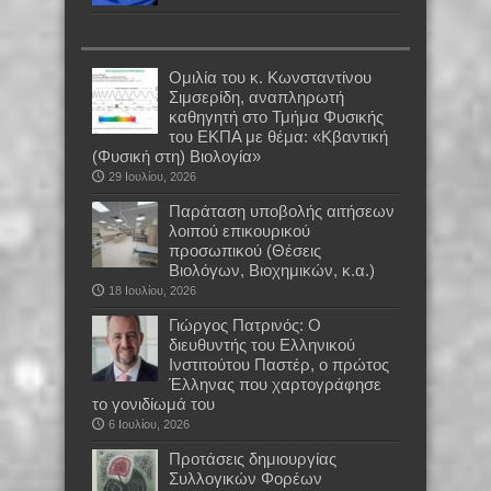
Oμιλία του κ. Κωνσταντίνου
Σιμσερίδη, αναπληρωτή
καθηγητή στο Τμήμα Φυσικής
του ΕΚΠΑ με θέμα: «Κβαντική
(Φυσική στη) Βιολογία»
29 Ιουλίου, 2026
Παράταση υποβολής αιτήσεων
λοιπού επικουρικού
προσωπικού (Θέσεις
Βιολόγων, Βιοχημικών, κ.α.)
18 Ιουλίου, 2026
Γιώργος Πατρινός: Ο
διευθυντής του Ελληνικού
Ινστιτούτου Παστέρ, ο πρώτος
Έλληνας που χαρτογράφησε
το γονιδίωμά του
6 Ιουλίου, 2026
Προτάσεις δημιουργίας
Συλλογικών Φορέων