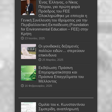
Ένας Έλληνας, o Νίκος
Πέτρου, για πρώτη φορά
Πρόεδρος του FEE
Ολοκληρώθηκε με επιτυχία η
Γενική Συνέλευση του Ιδρύματος για την
Περιβαλλοντική Εκπαίδευση (Foundation
for Environmental Education – FEE) στην
Κρήτη
23 Ιουνίου, 2025
Οι γονιδιακές δεξαμενές
πολλών ειδών… στερεύουν
επικίνδυνα
25 Μαρτίου, 2025
Εκδήλωση: Πράσινη
Επιχειρηματικότητα και
Πράσινα Επαγγέλματα του
Μέλλοντος
16 Φεβρουαρίου, 2026
Oμιλία του κ. Κωνσταντίνου
Σιμσερίδη, αναπληρωτή