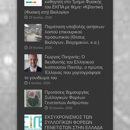
καθηγητή στο Τμήμα Φυσικής
του ΕΚΠΑ με θέμα: «Κβαντική
(Φυσική στη) Βιολογία»
29 Ιουλίου, 2026
Παράταση υποβολής αιτήσεων
λοιπού επικουρικού
προσωπικού (Θέσεις
Βιολόγων, Βιοχημικών, κ.α.)
18 Ιουλίου, 2026
Γιώργος Πατρινός: Ο
διευθυντής του Ελληνικού
Ινστιτούτου Παστέρ, ο πρώτος
Έλληνας που χαρτογράφησε
το γονιδίωμά του
6 Ιουλίου, 2026
Προτάσεις δημιουργίας
Συλλογικών Φορέων
Γενετιστών Ανθρώπου
30 Ιουνίου, 2026
EKΣΥΧΡΟΝΙΣΜΟΣ ΤΩΝ
ΣΥΛΛΟΓΙΚΩΝ ΦΟΡΕΩΝ
ΓΕΝΕΤΙΣΤΩΝ ΣΤΗΝ ΕΛΛΑΔΑ