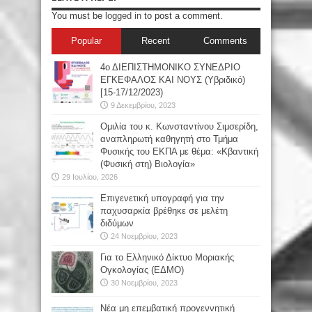
You must be
logged in
to post a comment.
Popular
Recent
Comments
4ο ΔΙΕΠΙΣΤΗΜΟΝΙΚΟ ΣΥΝΕΔΡΙΟ
ΕΓΚΕΦΑΛΟΣ ΚΑΙ ΝΟΥΣ (Υβριδικό)
[15-17/12/2023)
9 Δεκεμβρίου, 2023
Oμιλία του κ. Κωνσταντίνου Σιμσερίδη,
αναπληρωτή καθηγητή στο Τμήμα
Φυσικής του ΕΚΠΑ με θέμα: «Κβαντική
(Φυσική στη) Βιολογία»
29 Ιουλίου, 2026
Επιγενετική υπογραφή για την
παχυσαρκία βρέθηκε σε μελέτη
διδύμων
24 Νοεμβρίου, 2023
Για το Ελληνικό Δίκτυο Μοριακής
Ογκολογίας (ΕΔΜΟ)
30 Νοεμβρίου, 2023
Νέα μη επεμβατική προγεννητική