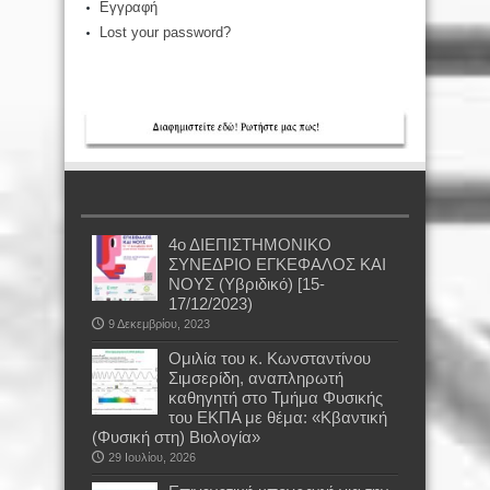
Εγγραφή
Lost your password?
4ο ΔΙΕΠΙΣΤΗΜΟΝΙΚΟ
ΣΥΝΕΔΡΙΟ ΕΓΚΕΦΑΛΟΣ ΚΑΙ
ΝΟΥΣ (Υβριδικό) [15-
17/12/2023)
9 Δεκεμβρίου, 2023
Oμιλία του κ. Κωνσταντίνου
Σιμσερίδη, αναπληρωτή
καθηγητή στο Τμήμα Φυσικής
του ΕΚΠΑ με θέμα: «Κβαντική
(Φυσική στη) Βιολογία»
29 Ιουλίου, 2026