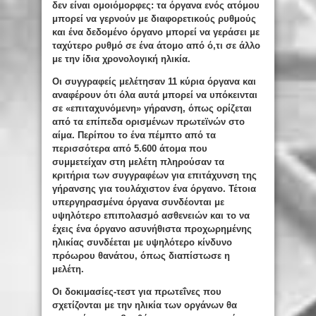
δεν είναι ομοιόμορφες: τα όργανα ενός ατόμου
μπορεί να γερνούν με διαφορετικούς ρυθμούς
και ένα δεδομένο όργανο μπορεί να γεράσει με
ταχύτερο ρυθμό σε ένα άτομο από ό,τι σε άλλο
με την ίδια χρονολογική ηλικία.
Οι συγγραφείς μελέτησαν 11 κύρια όργανα και
αναφέρουν ότι όλα αυτά μπορεί να υπόκεινται
σε «επιταχυνόμενη» γήρανση, όπως ορίζεται
από τα επίπεδα ορισμένων πρωτεϊνών στο
αίμα. Περίπου το ένα πέμπτο από τα
περισσότερα από 5.600 άτομα που
συμμετείχαν στη μελέτη πληρούσαν τα
κριτήρια των συγγραφέων για επιτάχυνση της
γήρανσης για τουλάχιστον ένα όργανο. Τέτοια
υπεργηρασμένα όργανα συνδέονται με
υψηλότερο επιπολασμό ασθενειών και το να
έχεις ένα όργανο ασυνήθιστα προχωρημένης
ηλικίας συνδέεται με υψηλότερο κίνδυνο
πρόωρου θανάτου, όπως διαπίστωσε η
μελέτη.
Οι δοκιμασίες-τεστ για πρωτεΐνες που
σχετίζονται με την ηλικία των οργάνων θα