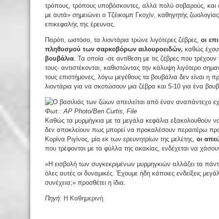
τρόπους, τρόπους υποβόσκοντες, αλλά πολύ σοβαρούς, και ά
με αυτά» σημειώνει ο Τζέικομπ Γκοχίν, καθηγητής ζωολογίας
επικεφαλής της έρευνας.
Παρότι, ωστόσο, τα λιοντάρια τρώνε λιγότερες ζέβρες,
οι επ
πληθυσμού των σαρκοβόρων αιλουροειδών,
καθώς έχουν
βουβάλια
. Τα οποία -σε αντίθεση με τις ζέβρες που τρέχου
τους- αντιστέκονται, καθιστώντας την κάλυψη λιγότερο σημα
τους επιστήμονες, λόγω μεγέθους τα βουβάλια δεν είναι η πρ
λιοντάρια για να σκοτώσουν μια ζέβρα και 5-10 για ένα βου
Φωτ.: AP Photo/Ben Curtis, File
Καθώς τα μυρμήγκια με τα μεγάλα κεφάλια εξακολουθούν να
δεν αποκλείουν πως μπορεί να προκαλέσουν περαιτέρω προ
Κορίνα Ριγίνος, μία εκ των ερευνητρίων της μελέτης,
οι απε
που τρέφονται με τα φύλλα της ακακίας, ενδέχεται να χάσου
«Η εισβολή των συγκεκριμένων μυρμηγκιών αλλάζει τα πάντα
όλες αυτές οι δυναμικές. Έχουμε ήδη κάποιες ενδείξεις μεγ
συνέχεια;» προσθέτει η ίδια.
Πηγή:
Η Καθημερινή