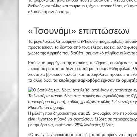
Τα χωροκατακτητικά έντομα που έφτασαν στην Κένυα στις αρ
διεθνούς ναυτιλίας και τουρισμού, έχουν προκαλέσει, σύμφω
αλυσιδωτή αντίδραση».
«Τσουνάμι» επιπτώσεων
Τα μεγαλοκέφαλα μυρμήγκια (Pheidole megacephala) σκοτών
προστατεύουν τα δέντρα από τους ελέφαντες και άλλα φυτοφ
χώρες της Αφρικής που διαθέτει σημαντικό πληθυσμό λιοντα
Καθώς τα μυρμήγκια της ακακίας μειώθηκαν, οι ελέφαντες μ
περισσότερα από τα δέντρα αυτά με τα ακανθώδη φύλλα. Ωστ
λιοντάρια βρίσκουν κάλυψη και παραφυλάνε προτού επιτεθούν
τα άλλα ζώα,
τα κυρίαρχα σαρκοβόρα έχασαν τα ορμητήρ
Τα λιοντάρια παραφυλάνε στις ακακίες και αιφνιδιάζουν τις ζέβ
σαρκοβόρου θηρευτή, καθώς χρειάζονται μόλις 1-2 λιοντάρια 
Photo/Brian Inganga
Η μελέτη που δημοσιεύτηκε στις 25 Ιανουαρίου στο περιοδικό
είναι λιγότερο πιθανό να σκοτώσουν ζέβρες σε περιοχές χ
με την έρευνα, σκότωσαν 25% λιγότερες ζέβρες.
«Όταν έχεις χωροκατακτητικά είδη, αυτά μπορούν να επηρε