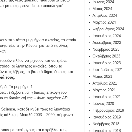
χές της νέας χιλιετίας πιθανότατα μέσω
Ιούνιος 2024
να με τους ερευνητές μια «οικολογική
Μάιος 2024
Απρίλιος 2024
Μάρτιος 2024
Φεβρουάριος 2024
Ιανουάριος 2024
ουν τα ντόπια μυρμήγκια ακακίας, τα οποία
Δεκέμβριος 2023
άγα ζώα στην Κένυα -μια από τις λίγες
Νοέμβριος 2023
ριών.
Οκτώβριος 2023
πορούν πλέον να ρίχνουν και να τρώνε
Ιανουάριος 2023
όσο, οι λιγότερες ακακίες, όπου τα
Σεπτέμβριος 2021
 στις ζέβρες, το βασικό θήραμά τους, και
Μάιος 2021
ιά τους
.
Απρίλιος 2021
Μάρτιος 2021
ρες. Η ζέβρα είναι η βασική επιλογή του
Ιανουάριος 2021
για τη θανάτωσή της – Φωτ. αρχείου: AP
Ιούνιος 2020
 Science, καταδεικνύει πως τα λιοντάρια
Φεβρουάριος 2019
ωρίς κάλυψη. Μεταξύ 2003 – 2020, σύμφωνα
Ιανουάριος 2019
Νοέμβριος 2018
άσουν με περίεργους και απρόβλεπτους
Ιανουάριος 2018