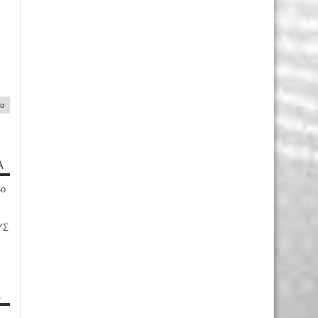
ία
Α
4ο
ΥΣ
Α