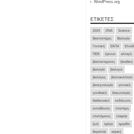
WordPress.org
ΕΤΙΚΈΤΕΣ
2024
DNA
Science
Βιοεπιστήμες
Βιολογία
Γενετική
ΕΚΠΑ
Ελλάδ
ΠΕΒ
έρευνα
αλλαγή
βιοεπιστημονες
βιοηθική
βιολογία
βιολογοι
βιολόγος
βιοποικιλότητα
βιοτεχνολογία
γενετική
γονιδιακή
διαγωνισμός
διαδικτυακό
εκδήλωση
εκπαίδευση
επιστήμη
επιστήμονες
εταιρεία
ζωή
ημέρα
ημερίδα
θεραπεία
ιατρική