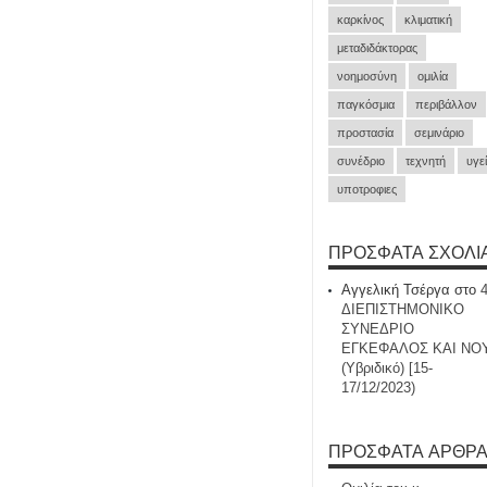
καρκίνος
κλιματική
μεταδιδάκτορας
νοημοσύνη
ομιλία
παγκόσμια
περιβάλλον
προστασία
σεμινάριο
συνέδριο
τεχνητή
υγε
υποτροφιες
ΠΡΌΣΦΑΤΑ ΣΧΌΛΙ
Αγγελική Τσέργα
στο
ΔΙΕΠΙΣΤΗΜΟΝΙΚΟ
ΣΥΝΕΔΡΙΟ
ΕΓΚΕΦΑΛΟΣ ΚΑΙ ΝΟ
(Υβριδικό) [15-
17/12/2023)
ΠΡΌΣΦΑΤΑ ΆΡΘΡ