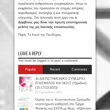
προέλευση ανθρώπινων γνωρισμάτων, όπως οι
εκφράσεις του προσώπου σε στιγμές απορίας,
αιφνιδιασμού, έκπληξης ή και πνευματικής
σύγχυσης. Στο τελευταίο αυτό έργο του
ο
Δαρβίνος μας δίνει την πρώτη επιστημονική
μελέτη της μη λεκτικής επικοινωνίας.
Πηγή:
Το Κουτί της Πανδώρας
LEAVE A REPLY
You must be
logged in
to post a comment.
Popular
Recent
Comments
4ο ΔΙΕΠΙΣΤΗΜΟΝΙΚΟ ΣΥΝΕΔΡΙΟ
ΕΓΚΕΦΑΛΟΣ ΚΑΙ ΝΟΥΣ (Υβριδικό)
[15-17/12/2023)
9 Δεκεμβρίου, 2023
Oμιλία του κ. Κωνσταντίνου Σιμσερίδη,
αναπληρωτή καθηγητή στο Τμήμα
Φυσικής του ΕΚΠΑ με θέμα: «Κβαντική