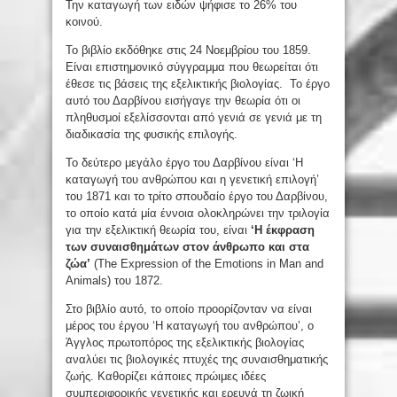
Την καταγωγή των ειδών ψήφισε το 26% του
κοινού.
Το βιβλίο εκδόθηκε στις 24 Νοεμβρίου του 1859.
Είναι επιστημονικό σύγγραμμα που θεωρείται ότι
έθεσε τις βάσεις της εξελικτικής βιολογίας. Το έργο
αυτό του Δαρβίνου εισήγαγε την θεωρία ότι οι
πληθυσμοί εξελίσσονται από γενιά σε γενιά με τη
διαδικασία της φυσικής επιλογής.
Το δεύτερο μεγάλο έργο του Δαρβίνου είναι ‘Η
καταγωγή του ανθρώπου και η γενετική επιλογή’
του 1871 και το τρίτο σπουδαίο έργο του Δαρβίνου,
το οποίο κατά μία έννοια ολοκληρώνει την τριλογία
για την εξελικτική θεωρία του, είναι
‘Η έκφραση
των συναισθημάτων στον άνθρωπο και στα
ζώα’
(The Expression of the Emotions in Man and
Animals) του 1872.
Στο βιβλίο αυτό, το οποίο προορίζονταν να είναι
μέρος του έργου ‘Η καταγωγή του ανθρώπου’, ο
Άγγλος πρωτοπόρος της εξελικτικής βιολογίας
αναλύει τις βιολογικές πτυχές της συναισθηματικής
ζωής. Καθορίζει κάποιες πρώιμες ιδέες
συμπεριφορικής γενετικής και ερευνά τη ζωική