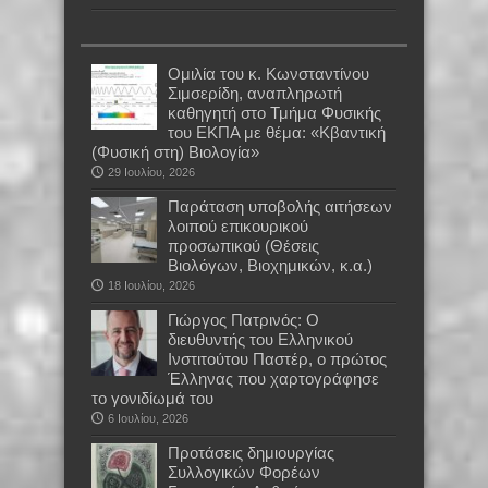
Oμιλία του κ. Κωνσταντίνου
Σιμσερίδη, αναπληρωτή
καθηγητή στο Τμήμα Φυσικής
του ΕΚΠΑ με θέμα: «Κβαντική
(Φυσική στη) Βιολογία»
29 Ιουλίου, 2026
Παράταση υποβολής αιτήσεων
λοιπού επικουρικού
προσωπικού (Θέσεις
Βιολόγων, Βιοχημικών, κ.α.)
18 Ιουλίου, 2026
Γιώργος Πατρινός: Ο
διευθυντής του Ελληνικού
Ινστιτούτου Παστέρ, ο πρώτος
Έλληνας που χαρτογράφησε
το γονιδίωμά του
6 Ιουλίου, 2026
Προτάσεις δημιουργίας
Συλλογικών Φορέων