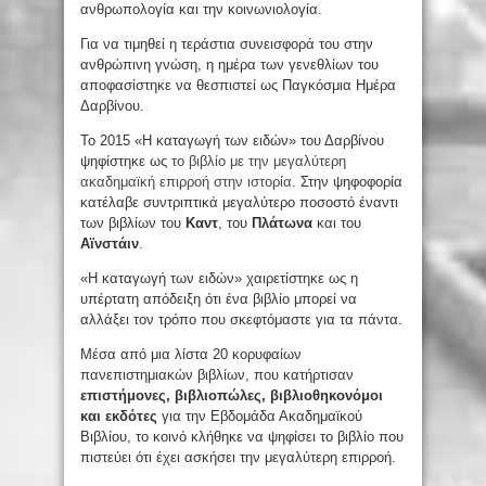
ανθρωπολογία και την κοινωνιολογία.
Για να τιμηθεί η τεράστια συνεισφορά του στην
ανθρώπινη γνώση, η ημέρα των γενεθλίων του
αποφασίστηκε να θεσπιστεί ως Παγκόσμια Ημέρα
Δαρβίνου.
Το 2015 «Η καταγωγή των ειδών» του Δαρβίνου
ψηφίστηκε ως
το βιβλίο με την μεγαλύτερη
ακαδημαϊκή επιρροή στην ιστορία
. Στην ψηφοφορία
κατέλαβε συντριπτικά μεγαλύτερο ποσοστό έναντι
των βιβλίων του
Καντ
, του
Πλάτωνα
και του
Αϊνστάιν
.
«Η καταγωγή των ειδών» χαιρετίστηκε ως η
υπέρτατη απόδειξη ότι ένα βιβλίο μπορεί να
αλλάξει τον τρόπο που σκεφτόμαστε για τα πάντα.
Μέσα από μια λίστα 20 κορυφαίων
πανεπιστημιακών βιβλίων, που κατήρτισαν
επιστήμονες, βιβλιοπώλες, βιβλιοθηκονόμοι
και εκδότες
για την Εβδομάδα Ακαδημαϊκού
Βιβλίου, το κοινό κλήθηκε να ψηφίσει το βιβλίο που
πιστεύει ότι έχει ασκήσει την μεγαλύτερη επιρροή.