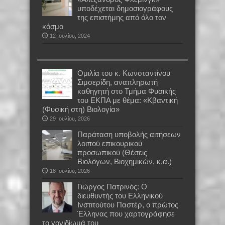
υποδέχεται δημοσιογράφους
της επιστήμης από όλο τον
κόσμο
12 Ιουλίου, 2024
Oμιλία του κ. Κωνσταντίνου
Σιμσερίδη, αναπληρωτή
καθηγητή στο Τμήμα Φυσικής
του ΕΚΠΑ με θέμα: «Κβαντική
(Φυσική στη) Βιολογία»
29 Ιουλίου, 2026
Παράταση υποβολής αιτήσεων
λοιπού επικουρικού
προσωπικού (Θέσεις
Βιολόγων, Βιοχημικών, κ.α.)
18 Ιουλίου, 2026
Γιώργος Πατρινός: Ο
διευθυντής του Ελληνικού
Ινστιτούτου Παστέρ, ο πρώτος
Έλληνας που χαρτογράφησε
το γονιδίωμά του