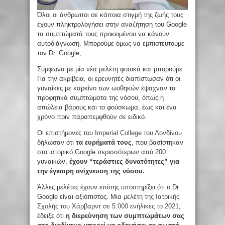
Όλοι οι άνθρωποι σε κάποια στιγμή της ζωής τους
έχουν πληκτρολογήσει στην αναζήτηση του Google
τα συμπτώματά τους προκειμένου να κάνουν
αυτοδιάγνωση. Μπορούμε όμως να εμπιστευτούμε
τον Dr. Google;
Σύμφωνα με μία νέα μελέτη φυσικά και μπορούμε.
Για την ακρίβεια, οι ερευνητές διαπίστωσαν ότι οι
γυναίκες με καρκίνο των ωοθηκών έψαχναν τα
προφητικά συμπτώματα της νόσου, όπως η
απώλεια βάρους και το φούσκωμα, έως και ένα
χρόνο πριν παραπεμφθούν σε ειδικό.
Οι επιστήμονες του
Imperial College του Λονδίνου
δήλωσαν ότι
τα ευρήματά τους
, που βασίστηκαν
στο ιστορικό Google περισσότερων από 200
γυναικών,
έχουν “τεράστιες δυνατότητες” για
την έγκαιρη ανίχνευση της νόσου.
Άλλες μελέτες έχουν επίσης υποστηρίξει ότι ο Dr
Google είναι αξιόπιστος. Μια
μελέτη της Ιατρικής
Σχολής του Χάρβαρντ σε 5.000 ενήλικες το 2021
,
έδειξε ότι
η διερεύνηση των συμπτωμάτων σας