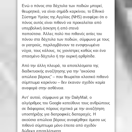
Ενώ ο πόνος στα δάχτυλα των ποδιών μπορεί,
θεωρητικά, να είναι σημάδι καρκίνου, το Εθνικό
Σύστημα Υγείας της Αγγλίας (NHS) αναφέρει ότι ο
πόνος αυτός είναι πιθανό να προκαλείται από
υπερβολική άσκηση ή από στενά
παπούτσια. Άλλες πολύ πιο πιθανές αιτίες του
πόνου στα δάχτυλα των ποδιών, σύμφωνα με τους
οι γιατρούς, περιλαμβάνουν τα ενσφηνωμένα
νύχια, τους κάλους, τις χιονίστρες καθώς και ένα
σπασμένο δάχτυλο ή την ουρική αρθρίτιδα.
Από την άλλη πλευρά, τα αποτελέσματα της
διαδικτυακής αναζήτησης για την “ακούσια
απώλεια βάρους” – που θεωρείται κλασικό πιθανό
σύμπτωμα καρκίνου – δεν έκαναν σχεδόν καμία
αναφορά στην ασθένεια.
Αντ’ αυτού, σύμφωνα με την DailyMail, ο
αλγόριθμος του Google κατεύθυνε τους ανθρώπους
σε διάφορους πόρους σχετικά με την αναζήτηση
υποστήριξης για διατροφικές διαταραχές. Η
ακούσια απώλεια βάρους αναφέρθηκε άμεσα ως
πιθανό σύμπτωμα μόνο έπειτα από σχεδόν
δώδεκα αποτελέσματα.