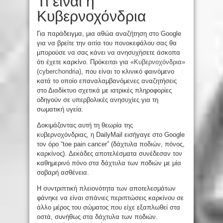
Τι είναι η
Κυβερνοχόνδρια
Για παράδειγμα, μια αθώα αναζήτηση στο Google
για να βρείτε την αιτία του πονοκεφάλου σας θα
μπορούσε να σας κάνει να ανησυχήσετε άσκοπα
ότι έχετε καρκίνο. Πρόκειται για
«Κυβερνοχόνδρια»
(cyberchondria)
, που είναι το κλινικό φαινόμενο
κατά το οποίο επαναλαμβανόμενες αναζητήσεις
στο Διαδίκτυο σχετικά με ιατρικές πληροφορίες
οδηγούν σε υπερβολικές ανησυχίες για τη
σωματική υγεία.
Δοκιμάζοντας αυτή τη θεωρία της
κυβερνοχόνδριας, η DailyMail εισήγαγε στο Google
τον όρο “toe pain cancer” (δάχτυλα ποδιών, πόνος,
καρκίνος). Δεκάδες αποτελέσματα συνέδεσαν τον
καθημερινό πόνο στα δάχτυλα των ποδιών με μία
σοβαρή ασθένεια.
Η συντριπτική πλειονότητα των αποτελεσμάτων
φάνηκε να είναι σπάνιες περιπτώσεις καρκίνου σε
άλλο μέρος του σώματος που είχε εξαπλωθεί στα
οστά, συνήθως στα δάχτυλα των ποδιών.