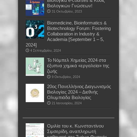
Βιολογικά e-courses & Κουίζ
Βιολογικών Γνώσεων!
31 Οκτωβρίου, 2023
Biomedicine, Bioinformatics &
Biotechnology Forum: Fostering
Collaboration in Industry &
Academia [September 1 – 5,
2024]
4 Σεπτεμβρίου, 2024
Το Νόμπελ Χημείας 2024 στα
έξυπνα χημικά «εργαλεία» της
ζωής
9 Οκτωβρίου, 2024
20ος Πανελλήνιος Διαγωνισμός
Βιολογίας 2024 – Διεθνής
Ολυμπιάδα Βιολογίας
21 Ιανουαρίου, 2024
Oμιλία του κ. Κωνσταντίνου
Σιμσερίδη, αναπληρωτή
καθηγητή στο Τμήμα Φυσικής