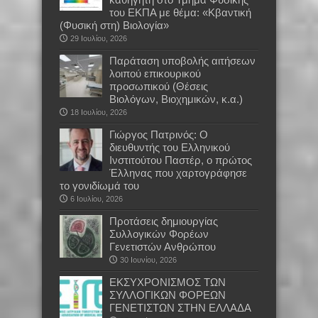
του ΕΚΠΑ με θέμα: «Κβαντική
(Φυσική στη) Βιολογία»
29 Ιουλίου, 2026
Παράταση υποβολής αιτήσεων
λοιπού επικουρικού
προσωπικού (Θέσεις
Βιολόγων, Βιοχημικών, κ.α.)
18 Ιουλίου, 2026
Γιώργος Πατρινός: Ο
διευθυντής του Ελληνικού
Ινστιτούτου Παστέρ, ο πρώτος
Έλληνας που χαρτογράφησε
το γονιδίωμά του
6 Ιουλίου, 2026
Προτάσεις δημιουργίας
Συλλογικών Φορέων
Γενετιστών Ανθρώπου
30 Ιουνίου, 2026
EKΣΥΧΡΟΝΙΣΜΟΣ ΤΩΝ
ΣΥΛΛΟΓΙΚΩΝ ΦΟΡΕΩΝ
ΓΕΝΕΤΙΣΤΩΝ ΣΤΗΝ ΕΛΛΑΔΑ