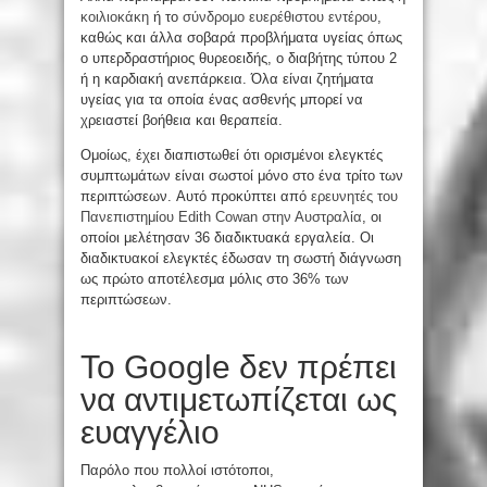
κοιλιοκάκη
ή το
σύνδρομο ευερέθιστου εντέρου
,
καθώς και άλλα σοβαρά προβλήματα υγείας όπως
ο υπερδραστήριος θυρεοειδής, ο διαβήτης τύπου 2
ή η καρδιακή ανεπάρκεια. Όλα είναι ζητήματα
υγείας για τα οποία ένας ασθενής μπορεί να
χρειαστεί βοήθεια και θεραπεία.
Ομοίως, έχει διαπιστωθεί ότι ορισμένοι ελεγκτές
συμπτωμάτων είναι σωστοί μόνο στο ένα τρίτο των
περιπτώσεων. Αυτό προκύπτει από
ερευνητές του
Πανεπιστημίου Edith Cowan στην Αυστραλία
, οι
οποίοι μελέτησαν 36 διαδικτυακά εργαλεία. Οι
διαδικτυακοί ελεγκτές έδωσαν τη σωστή διάγνωση
ως πρώτο αποτέλεσμα μόλις στο 36% των
περιπτώσεων.
Το Google δεν πρέπει
να αντιμετωπίζεται ως
ευαγγέλιο
Παρόλο που πολλοί ιστότοποι,