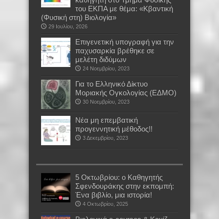
του ΕΚΠΑ με θέμα: «Κβαντική
(Φυσική στη) Βιολογία»
29 Ιουλίου, 2026
Επιγενετική υπογραφή για την
παχυσαρκία βρέθηκε σε
μελέτη διδύμων
24 Νοεμβρίου, 2023
Για το Ελληνικό Δίκτυο
Μοριακής Ογκολογίας (ΕΔΜΟ)
30 Νοεμβρίου, 2023
Νέα μη επεμβατική
προγεννητική μέθοδος!!
3 Δεκεμβρίου, 2023
5 Οκτωβρίου: ο Καθηγητής
Σφενδουράκης στην εκπομπή:
Ένα βιβλίο, μια ιστορία!
4 Οκτωβρίου, 2025