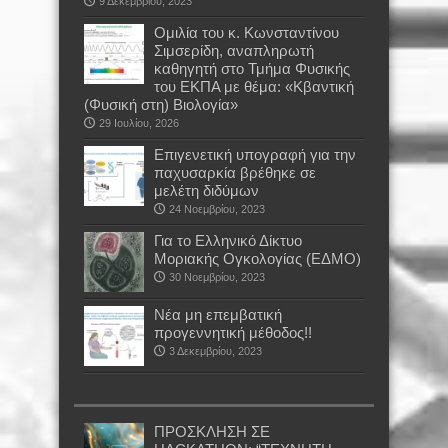
9 Δεκεμβρίου, 2023
Oμιλία του κ. Κωνσταντίνου
Σιμσερίδη, αναπληρωτή
καθηγητή στο Τμήμα Φυσικής
του ΕΚΠΑ με θέμα: «Κβαντική
(Φυσική στη) Βιολογία»
29 Ιουλίου, 2026
Επιγενετική υπογραφή για την
παχυσαρκία βρέθηκε σε
μελέτη διδύμων
24 Νοεμβρίου, 2023
Για το Ελληνικό Δίκτυο
Μοριακής Ογκολογίας (ΕΔΜΟ)
30 Νοεμβρίου, 2023
Νέα μη επεμβατική
προγεννητική μέθοδος!!
3 Δεκεμβρίου, 2023
ΠΡΟΣΚΛΗΣΗ ΣΕ