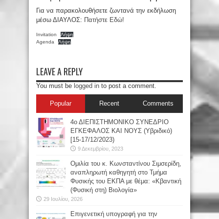
Για να παρακολουθήσετε ζωντανά την εκδήλωση
μέσω ΔΙΑΥΛΟΣ:
Πατήστε Εδώ!
Invitation
Λήψη
Agenda
Λήψη
LEAVE A REPLY
You must be
logged in
to post a comment.
Popular
Recent
Comments
4ο ΔΙΕΠΙΣΤΗΜΟΝΙΚΟ ΣΥΝΕΔΡΙΟ
ΕΓΚΕΦΑΛΟΣ ΚΑΙ ΝΟΥΣ (Υβριδικό)
[15-17/12/2023)
9 Δεκεμβρίου, 2023
Oμιλία του κ. Κωνσταντίνου Σιμσερίδη,
αναπληρωτή καθηγητή στο Τμήμα
Φυσικής του ΕΚΠΑ με θέμα: «Κβαντική
(Φυσική στη) Βιολογία»
29 Ιουλίου, 2026
Επιγενετική υπογραφή για την