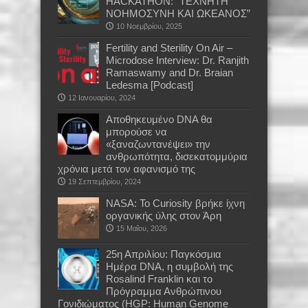
HACKATHON: “ΤΕΧΝΗΤΗ
ΝΟΗΜΟΣΥΝΗ ΚΑΙ ΩΚΕΑΝΟΣ”
10 Νοεμβρίου, 2025
Fertility and Sterility On Air –
Microdose Interview: Dr. Ranjith
Ramaswamy and Dr. Braian
Ledesma [Podcast]
12 Ιανουαρίου, 2024
Αποθηκευμένο DNA θα
μπορούσε να
«ξαναζωντανέψει» την
ανθρωπότητα, δισεκατομμύρια
χρόνια μετά τον αφανισμό της
19 Σεπτεμβρίου, 2024
NASA: Το Curiosity βρήκε ίχνη
οργανικής ύλης στον Άρη
15 Μαΐου, 2026
25η Απριλίου: Παγκόσμια
Ημέρα DNA, η συμβολή της
Rosalind Franklin και το
Πρόγραμμα Ανθρώπινου
Γονιδιώματος (HGP: Human Genome