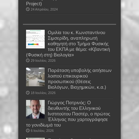
Project)
24 Απριλίου, 2024
Oμιλία του κ. Κωνσταντίνου
Σιμσερίδη, αναπληρωτή
καθηγητή στο Τμήμα Φυσικής
του ΕΚΠΑ με θέμα: «Κβαντική
(Φυσική στη) Βιολογία»
29 Ιουλίου, 2026
Παράταση υποβολής αιτήσεων
λοιπού επικουρικού
προσωπικού (Θέσεις
Βιολόγων, Βιοχημικών, κ.α.)
18 Ιουλίου, 2026
Γιώργος Πατρινός: Ο
διευθυντής του Ελληνικού
Ινστιτούτου Παστέρ, ο πρώτος
Έλληνας που χαρτογράφησε
το γονιδίωμά του
6 Ιουλίου, 2026