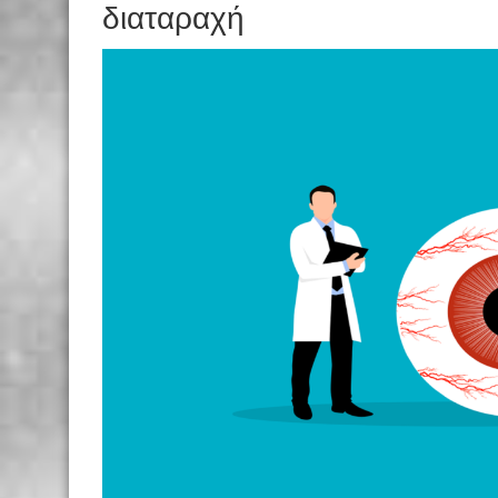
διαταραχή