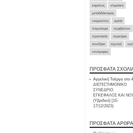
καρκίνος
κλιματική
μεταδιδάκτορας
νοημοσύνη
ομιλία
παγκόσμια
περιβάλλον
προστασία
σεμινάριο
συνέδριο
τεχνητή
υγε
υποτροφιες
ΠΡΌΣΦΑΤΑ ΣΧΌΛΙ
Αγγελική Τσέργα
στο
ΔΙΕΠΙΣΤΗΜΟΝΙΚΟ
ΣΥΝΕΔΡΙΟ
ΕΓΚΕΦΑΛΟΣ ΚΑΙ ΝΟ
(Υβριδικό) [15-
17/12/2023)
ΠΡΌΣΦΑΤΑ ΆΡΘΡ