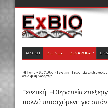
ΑΡΧΙΚΗ
ΒΙΟ-ΝΈΑ
ΒΙΟ-ΆΡΘΡΑ
ΕΚΔ
Home
»
Βιο-Άρθρα
»
Γενετική: Η θεραπεία επεξεργασία
οφθαλμική διαταραχή
Γενετική: Η θεραπεία επεξερ
πολλά υποσχόμενη για σπάν