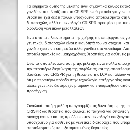
Τα ευρήματα αυτής της μελέτης είναι σημαντικά καθώς καταδ
γονιδίων
που βασίζεται στο CRISPR ως θεραπεία για γενετικ
θεραπεία έχει δείξει πολλά υποσχόμενα αποτελέσματα στη θ
διαταραχών, αλλά η τεχνολογία CRISPR προσφέρει μια πιο α
διόρθωση γενετικών μεταλλάξεων.
Ένα από τα πλεονεκτήματα της χρήσης της επεξεργασίας γο
γενετικών διαταραχών είναι η ικανότητά του να στοχεύει κα
γονίδιο χωρίς να επηρεάζει άλλα γονίδια στο γονιδίωμα. Αυτ
αποτελεσματικές και μακροχρόνιες θεραπείες για ασθενείς με
Ενώ τα αποτελέσματα αυτής της μελέτης είναι πολλά υποσχό
την περαιτέρω διερεύνηση της ασφάλειας και της αποτελεσμ
βασίζεται στο CRISPR για τη θεραπεία της LCA και άλλων γ
ότι με περαιτέρω πρόοδο στην τεχνολογία επεξεργασίας γονι
άλλες γενετικές διαταραχές μπορούν να επωφεληθούν από α
προσέγγιση.
Συνολικά, αυτή η μελέτη υπογραμμίζει τις δυνατότητες της ε
CRISPR ως θεραπεία που αλλάζει το παιχνίδι για σπάνιες γ
συνεχή έρευνα και τις προόδους στην τεχνολογία επεξεργασί
υποσχόμενο για ασθενείς με γενετικές διαταραχές που μπορ
αποτελεσματικές και εξατομικευμένες θεραπείες.