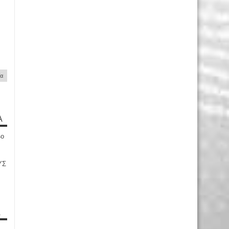
ία
Α
4ο
ΥΣ
Α