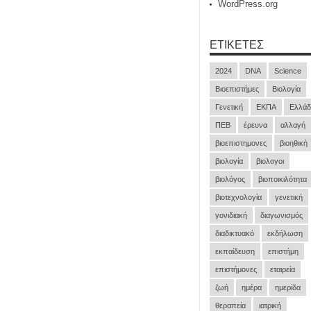
WordPress.org
ΕΤΙΚΈΤΕΣ
2024
DNA
Science
Βιοεπιστήμες
Βιολογία
Γενετική
ΕΚΠΑ
Ελλάδ
ΠΕΒ
έρευνα
αλλαγή
βιοεπιστημονες
βιοηθική
βιολογία
βιολογοι
βιολόγος
βιοποικιλότητα
βιοτεχνολογία
γενετική
γονιδιακή
διαγωνισμός
διαδικτυακό
εκδήλωση
εκπαίδευση
επιστήμη
επιστήμονες
εταιρεία
ζωή
ημέρα
ημερίδα
θεραπεία
ιατρική