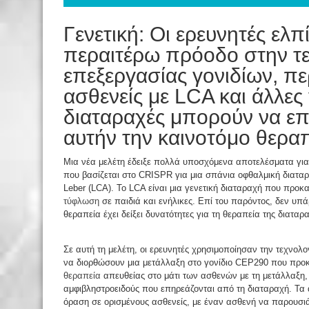
Γενετική: Οι ερευνητές ελπί
περαιτέρω πρόοδο στην τ
επεξεργασίας γονιδίων, πε
ασθενείς με LCA και άλλες 
διαταραχές μπορούν να ε
αυτήν την καινοτόμο θερα
Μια νέα μελέτη έδειξε πολλά υποσχόμενα αποτελέσματα γι
που βασίζεται στο CRISPR για μια σπάνια οφθαλμική διατ
Leber (LCA). Το LCA είναι μια γενετική διαταραχή που προκ
τύφλωση
σε παιδιά και ενήλικες. Επί του παρόντος, δεν υπά
θεραπεία έχει δείξει δυνατότητες για τη θεραπεία της διαταρ
Σε αυτή τη μελέτη, οι ερευνητές χρησιμοποίησαν την τεχνο
να διορθώσουν μια μετάλλαξη στο γονίδιο CEP290 που προκ
θεραπεία
απευθείας στο μάτι των ασθενών με τη μετάλλαξη,
αμφιβληστροειδούς που επηρεάζονται από τη διαταραχή. Τα 
όραση σε ορισμένους ασθενείς, με έναν ασθενή να παρουσιά