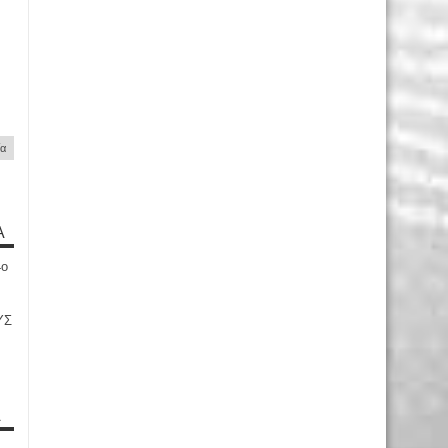
ία
Α
4ο
ΥΣ
Α