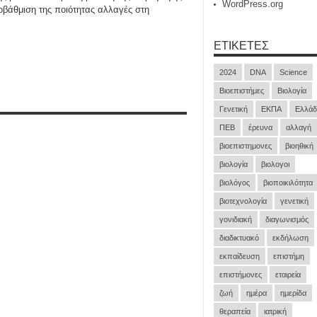
WordPress.org
ποβάθμιση της ποιότητας αλλαγές στη
ΕΤΙΚΈΤΕΣ
2024
DNA
Science
Βιοεπιστήμες
Βιολογία
Γενετική
ΕΚΠΑ
Ελλάδ
ΠΕΒ
έρευνα
αλλαγή
βιοεπιστημονες
βιοηθική
βιολογία
βιολογοι
βιολόγος
βιοποικιλότητα
βιοτεχνολογία
γενετική
γονιδιακή
διαγωνισμός
διαδικτυακό
εκδήλωση
εκπαίδευση
επιστήμη
επιστήμονες
εταιρεία
ζωή
ημέρα
ημερίδα
θεραπεία
ιατρική