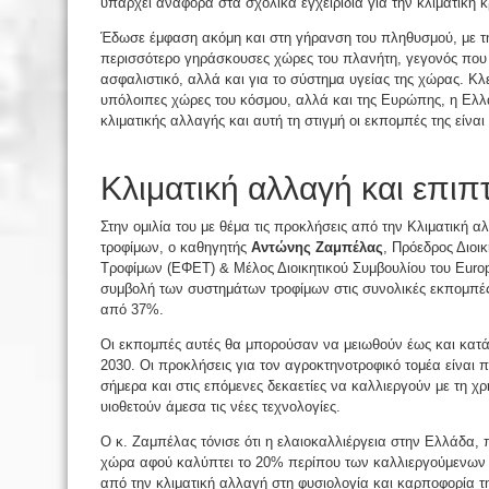
υπάρχει αναφορά στα σχολικά εγχειρίδια για την κλιματική κ
Έδωσε έμφαση ακόμη και στη γήρανση του πληθυσμού, με τη
περισσότερο γηράσκουσες χώρες του πλανήτη, γεγονός που δ
ασφαλιστικό, αλλά και για το σύστημα υγείας της χώρας. Κλεί
υπόλοιπες χώρες του κόσμου, αλλά και της Ευρώπης, η Ελλ
κλιματικής αλλαγής και αυτή τη στιγμή οι εκπομπές της είναι
Κλιματική αλλαγή και επιπ
Στην ομιλία του με θέμα τις προκλήσεις από την Κλιματική 
τροφίμων, ο καθηγητής
Αντώνης Ζαμπέλας
, Πρόεδρος Διοι
Τροφίμων (ΕΦΕΤ) & Μέλος Διοικητικού Συμβουλίου του Europe
συμβολή των συστημάτων τροφίμων στις συνολικές εκπομπές
από 37%.
Οι εκπομπές αυτές θα μπορούσαν να μειωθούν έως και κατά
2030. Οι προκλήσεις για τον αγροκτηνοτροφικό τομέα είναι π
σήμερα και στις επόμενες δεκαετίες να καλλιεργούν με τη χρ
υιοθετούν άμεσα τις νέες τεχνολογίες.
Ο κ. Ζαμπέλας τόνισε ότι η ελαιοκαλλιέργεια στην Ελλάδα, π
χώρα αφού καλύπτει το 20% περίπου των καλλιεργούμενων 
από την κλιματική αλλαγή στη φυσιολογία και καρποφορία 