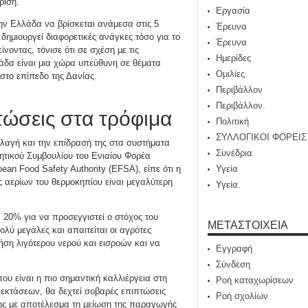
ρίση.
Εργασία
ν Ελλάδα να βρίσκεται ανάμεσα στις 5
Έρευνα
ημιουργεί διαφορετικές ανάγκες τόσο για το
Έρευνα
νοντας, τόνισε ότι σε σχέση με τις
Ημερίδες
άδα είναι μια χώρα υπεύθυνη σε θέματα
Ομιλίες
 στο επίπεδο της Δανίας.
Περιβάλλον
Περιβάλλον.
τώσεις στα τρόφιμα
Πολιτική
ΣΥΛΛΟΓΙΚΟΙ ΦΟΡΕΙΣ
αλλαγή και την επίδρασή της στα συστήματα
Συνέδρια
κητικού Συμβουλίου του Ενιαίου Φορέα
Υγεία
an Food Safety Authority (EFSA), είπε ότι η
 αερίων του θερμοκηπίου είναι μεγαλύτερη
Υγεία.
 20% για να προσεγγιστεί ο στόχος του
ΜΕΤΑΣΤΟΙΧΕΊΑ
ολύ μεγάλες και απαιτείται οι αγρότες
ήση λιγότερου νερού και εισροών και να
Εγγραφή
Σύνδεση
ου είναι η πιο σημαντική καλλιέργεια στη
Ροή καταχωρίσεων
εκτάσεων, θα δεχτεί σοβαρές επιπτώσεις
Ροή σχολίων
της με αποτέλεσμα τη μείωση της παραγωγής