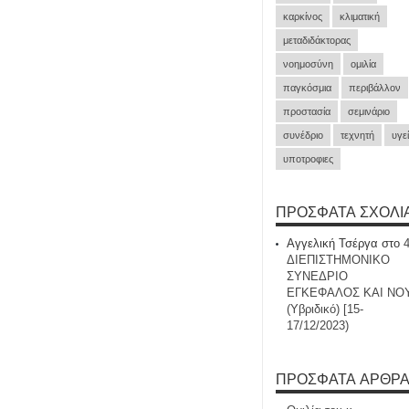
καρκίνος
κλιματική
μεταδιδάκτορας
νοημοσύνη
ομιλία
παγκόσμια
περιβάλλον
προστασία
σεμινάριο
συνέδριο
τεχνητή
υγε
υποτροφιες
ΠΡΌΣΦΑΤΑ ΣΧΌΛΙ
Αγγελική Τσέργα
στο
ΔΙΕΠΙΣΤΗΜΟΝΙΚΟ
ΣΥΝΕΔΡΙΟ
ΕΓΚΕΦΑΛΟΣ ΚΑΙ ΝΟ
(Υβριδικό) [15-
17/12/2023)
ΠΡΌΣΦΑΤΑ ΆΡΘΡ