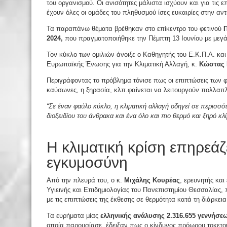
του οργανισμού. Οι ανισότητες μάλιστα ισχύουν και για τις 
έχουν όλες οι ομάδες του πληθυσμού ίσες ευκαιρίες στην αντ
Τα παραπάνω θέματα βρέθηκαν στο επίκεντρο του φετινού
Π
2024,
που πραγματοποιήθηκε την Πέμπτη 13 Ιουνίου με μεγ
Τον κύκλο των ομιλιών άνοιξε ο Καθηγητής του Ε.Κ.Π.Α. και
Ευρωπαϊκής Ένωσης για την Κλιματική Αλλαγή, κ.
Κώστας 
Περιγράφοντας το πρόβλημα τόνισε πως οι επιπτώσεις των 
καύσωνες, η ξηρασία, κλπ.φαίνεται να λειτουργούν πολλαπ
“Σε έναν φαύλο κύκλο, η κλιματική αλλαγή οδηγεί σε περισσ
διοξειδίου του άνθρακα και ένα όλο και πιο θερμό και ξηρό κλί
Η κλιματική κρίση επηρεάζ
εγκυμοσύνη
Από την πλευρά του, ο κ.
Μιχάλης Κουρέας
, ερευνητής κα
Υγιεινής και Επιδημιολογίας του Πανεπιστημίου Θεσσαλίας,
με τις επιπτώσεις της έκθεσης σε θερμότητα κατά τη διάρκεια
Τα ευρήματα μίας
ελληνικής ανάλυσης 2.316.655 γεννήσε
οποία παρουσίασε, έδειξαν πως ο κίνδυνος πρόωρου τοκετού