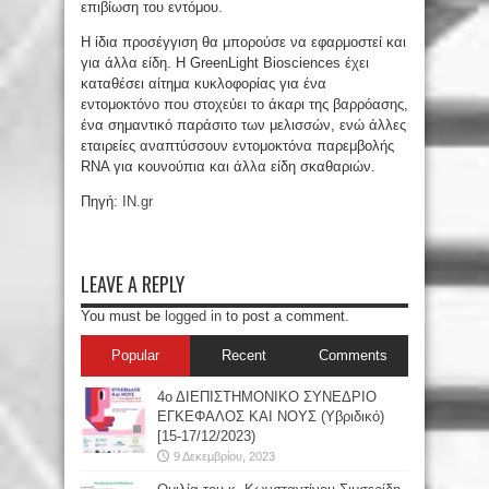
επιβίωση του εντόμου.
Η ίδια προσέγγιση θα μπορούσε να εφαρμοστεί και
για άλλα είδη. Η GreenLight Biosciences έχει
καταθέσει αίτημα κυκλοφορίας για ένα
εντομοκτόνο που στοχεύει τo άκαρι της βαρρόασης,
ένα σημαντικό παράσιτο των μελισσών, ενώ άλλες
εταιρείες αναπτύσσουν εντομοκτόνα παρεμβολής
RNA για κουνούπια και άλλα είδη σκαθαριών.
Πηγή:
IN.gr
LEAVE A REPLY
You must be
logged in
to post a comment.
Popular
Recent
Comments
4ο ΔΙΕΠΙΣΤΗΜΟΝΙΚΟ ΣΥΝΕΔΡΙΟ
ΕΓΚΕΦΑΛΟΣ ΚΑΙ ΝΟΥΣ (Υβριδικό)
[15-17/12/2023)
9 Δεκεμβρίου, 2023