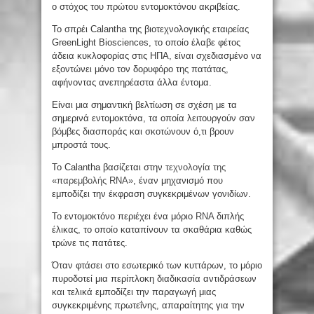
ο στόχος του πρώτου εντομοκτόνου ακριβείας.
Το σπρέι Calantha της βιοτεχνολογικής εταιρείας
GreenLight Biosciences, το οποίο έλαβε φέτος
άδεια κυκλοφορίας στις ΗΠΑ, είναι σχεδιασμένο να
εξοντώνει μόνο τον δορυφόρο της πατάτας,
αφήνοντας ανεπηρέαστα άλλα έντομα.
Είναι μια σημαντική βελτίωση σε σχέση με τα
σημερινά εντομοκτόνα, τα οποία λειτουργούν σαν
βόμβες διασποράς και σκοτώνουν ό,τι βρουν
μπροστά τους.
Το Calantha βασίζεται στην
τεχνολογία της
«παρεμβολής RNA»
, έναν μηχανισμό που
εμποδίζει την έκφραση συγκεκριμένων γονιδίων.
Το εντομοκτόνο περιέχει ένα μόριο
RNA
διπλής
έλικας, το οποίο καταπίνουν τα σκαθάρια καθώς
τρώνε τις πατάτες.
Όταν φτάσει στο εσωτερικό των κυττάρων, το μόριο
πυροδοτεί μια περίπλοκη διαδικασία αντιδράσεων
και τελικά εμποδίζει την παραγωγή μιας
συγκεκριμένης πρωτεΐνης, απαραίτητης για την