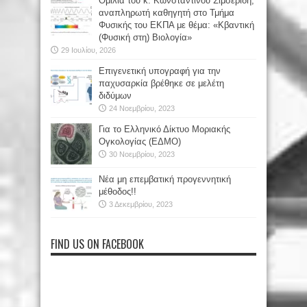
Oμιλία του κ. Κωνσταντίνου Σιμσερίδη,
αναπληρωτή καθηγητή στο Τμήμα
Φυσικής του ΕΚΠΑ με θέμα: «Κβαντική
(Φυσική στη) Βιολογία»
29 Ιουλίου, 2026
Επιγενετική υπογραφή για την
παχυσαρκία βρέθηκε σε μελέτη
διδύμων
24 Νοεμβρίου, 2023
Για το Ελληνικό Δίκτυο Μοριακής
Ογκολογίας (ΕΔΜΟ)
30 Νοεμβρίου, 2023
Νέα μη επεμβατική προγεννητική
μέθοδος!!
3 Δεκεμβρίου, 2023
FIND US ON FACEBOOK