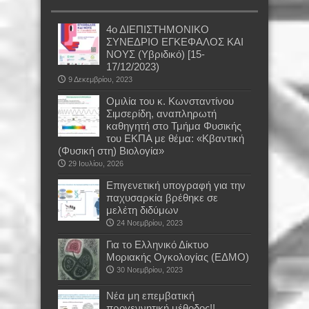
4ο ΔΙΕΠΙΣΤΗΜΟΝΙΚΟ
ΣΥΝΕΔΡΙΟ ΕΓΚΕΦΑΛΟΣ ΚΑΙ
ΝΟΥΣ (Υβριδικό) [15-
17/12/2023)
9 Δεκεμβρίου, 2023
Oμιλία του κ. Κωνσταντίνου
Σιμσερίδη, αναπληρωτή
καθηγητή στο Τμήμα Φυσικής
του ΕΚΠΑ με θέμα: «Κβαντική
(Φυσική στη) Βιολογία»
29 Ιουλίου, 2026
Επιγενετική υπογραφή για την
παχυσαρκία βρέθηκε σε
μελέτη διδύμων
24 Νοεμβρίου, 2023
Για το Ελληνικό Δίκτυο
Μοριακής Ογκολογίας (ΕΔΜΟ)
30 Νοεμβρίου, 2023
Νέα μη επεμβατική
προγεννητική μέθοδος!!