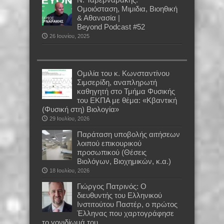
Ομοιόσταση, Μιμιδια, Βιοηθική
& Αθανασία |
Beyond Podcast #52
26 Ιουνίου, 2025
Oμιλία του κ. Κωνσταντίνου
Σιμσερίδη, αναπληρωτή
καθηγητή στο Τμήμα Φυσικής
του ΕΚΠΑ με θέμα: «Κβαντική
(Φυσική στη) Βιολογία»
29 Ιουλίου, 2026
Παράταση υποβολής αιτήσεων
λοιπού επικουρικού
προσωπικού (Θέσεις
Βιολόγων, Βιοχημικών, κ.α.)
18 Ιουλίου, 2026
Γιώργος Πατρινός: Ο
διευθυντής του Ελληνικού
Ινστιτούτου Παστέρ, ο πρώτος
Έλληνας που χαρτογράφησε
το γονιδίωμά του