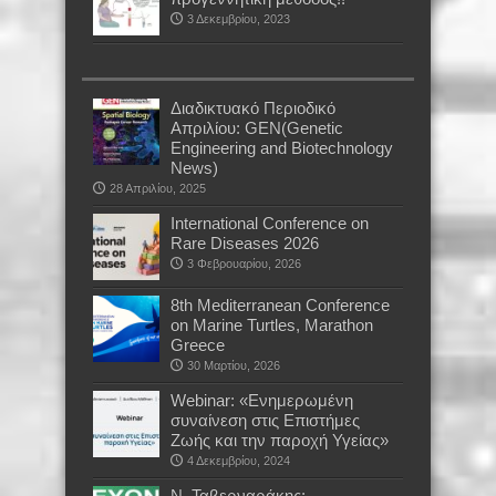
3 Δεκεμβρίου, 2023
Διαδικτυακό Περιοδικό
Απριλίου: GEN(Genetic
Engineering and Biotechnology
News)
28 Απριλίου, 2025
International Conference on
Rare Diseases 2026
3 Φεβρουαρίου, 2026
8th Mediterranean Conference
on Marine Turtles, Marathon
Greece
30 Μαρτίου, 2026
Webinar: «Ενημερωμένη
συναίνεση στις Επιστήμες
Ζωής και την παροχή Υγείας»
4 Δεκεμβρίου, 2024
Ν. Ταβερναράκης: