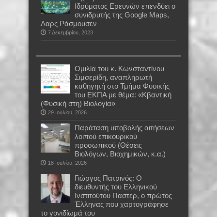
Ιδρύματος Ερευνών επενδύει ο
συνιδρυτής της Google Maps,
Λαρς Ράσμουσεν
7 Δεκεμβρίου, 2023
Oμιλία του κ. Κωνσταντίνου
Σιμσερίδη, αναπληρωτή
καθηγητή στο Τμήμα Φυσικής
του ΕΚΠΑ με θέμα: «Κβαντική
(Φυσική στη) Βιολογία»
29 Ιουλίου, 2026
Παράταση υποβολής αιτήσεων
λοιπού επικουρικού
προσωπικού (Θέσεις
Βιολόγων, Βιοχημικών, κ.α.)
18 Ιουλίου, 2026
Γιώργος Πατρινός: Ο
διευθυντής του Ελληνικού
Ινστιτούτου Παστέρ, ο πρώτος
Έλληνας που χαρτογράφησε
το γονιδίωμά του