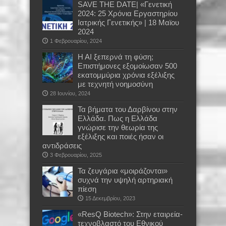
SAVE THE DATE| «Γενετική
2024: 25 Χρόνια Εργαστηρίου
Ιατρικής Γενετικής» | 18 Μαϊου
2024
1 Φεβρουαρίου, 2024
Η ΑΙ ξεπερνά τη φύση;
Επιστήμονες εξομοίωσαν 500
εκατομμύρια χρόνια εξέλιξης
με τεχνητή νοημοσύνη
28 Ιουνίου, 2024
Τα βήματα του Δαρβίνου στην
Ελλάδα. Πως η Ελλάδα
γνώρισε την θεωρία της
εξέλιξης και ποιές ήσαν οι
αντιδράσεις
3 Φεβρουαρίου, 2025
Τα ζευγάρια «μοιράζονται»
συχνά την υψηλή αρτηριακή
πίεση
15 Δεκεμβρίου, 2023
«ResQ Biotech»: Στην εταιρεία-
τεχνοβλαστό του Εθνικού