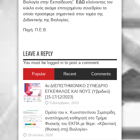
Βιολογία στην Εκπαίδευση”
ΕΔΩ
κλείνοντας τον
κύκλο ενός ακόμα επιτυχημένου συνεδρίου το
οποίο προσέφερε σημαντικά στον τομέα της
Διδακτικής της Βιολογίας.
Πηγή:
Π.Ε.Β.
LEAVE A REPLY
You must be
logged in
to post a comment.
Popular
Recent
Comments
4ο ΔΙΕΠΙΣΤΗΜΟΝΙΚΟ ΣΥΝΕΔΡΙΟ
ΕΓΚΕΦΑΛΟΣ ΚΑΙ ΝΟΥΣ (Υβριδικό)
[15-17/12/2023)
9 Δεκεμβρίου, 2023
Oμιλία του κ. Κωνσταντίνου Σιμσερίδη,
αναπληρωτή καθηγητή στο Τμήμα
Φυσικής του ΕΚΠΑ με θέμα: «Κβαντική
(Φυσική στη) Βιολογία»
29 Ιουλίου, 2026