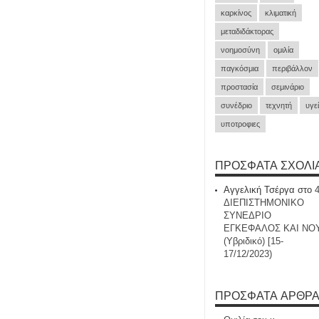
καρκίνος
κλιματική
μεταδιδάκτορας
νοημοσύνη
ομιλία
παγκόσμια
περιβάλλον
προστασία
σεμινάριο
συνέδριο
τεχνητή
υγε
υποτροφιες
ΠΡΌΣΦΑΤΑ ΣΧΌΛΙ
Αγγελική Τσέργα
στο
ΔΙΕΠΙΣΤΗΜΟΝΙΚΟ
ΣΥΝΕΔΡΙΟ
ΕΓΚΕΦΑΛΟΣ ΚΑΙ ΝΟ
(Υβριδικό) [15-
17/12/2023)
ΠΡΌΣΦΑΤΑ ΆΡΘΡ