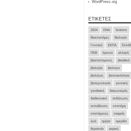
WordPress.org
ΕΤΙΚΈΤΕΣ
2024
DNA
Science
Βιοεπιστήμες
Βιολογία
Γενετική
ΕΚΠΑ
Ελλάδ
ΠΕΒ
έρευνα
αλλαγή
βιοεπιστημονες
βιοηθική
βιολογία
βιολογοι
βιολόγος
βιοποικιλότητα
βιοτεχνολογία
γενετική
γονιδιακή
διαγωνισμός
διαδικτυακό
εκδήλωση
εκπαίδευση
επιστήμη
επιστήμονες
εταιρεία
ζωή
ημέρα
ημερίδα
θεραπεία
ιατρική