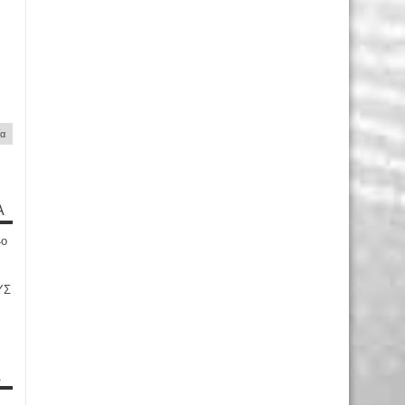
ία
Α
4ο
ΥΣ
Α