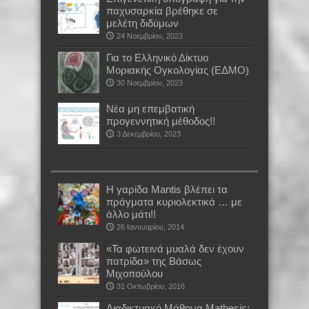
παχυσαρκία βρέθηκε σε
μελέτη διδύμων
24 Νοεμβρίου, 2023
Για το Ελληνικό Δίκτυο
Μοριακής Ογκολογίας (ΕΔΜΟ)
30 Νοεμβρίου, 2023
Νέα μη επεμβατική
προγεννητική μέθοδος!!
3 Δεκεμβρίου, 2023
Η γαρίδα Mantis βλέπει τα
πράγματα κυριολεκτικά … με
άλλο μάτι!!
26 Ιανουαρίου, 2014
«Τα φωτεινά μυαλά δεν έχουν
πατρίδα» της Βάσως
Μιχοπούλου
31 Οκτωβρίου, 2016
Διαδικτυακό Μάθημα Mathesis: