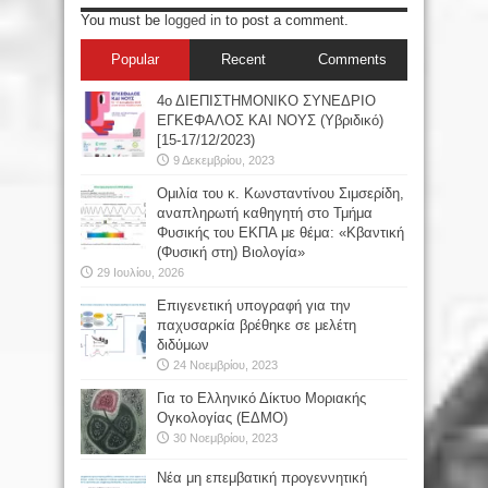
You must be
logged in
to post a comment.
Popular
Recent
Comments
4ο ΔΙΕΠΙΣΤΗΜΟΝΙΚΟ ΣΥΝΕΔΡΙΟ
ΕΓΚΕΦΑΛΟΣ ΚΑΙ ΝΟΥΣ (Υβριδικό)
[15-17/12/2023)
9 Δεκεμβρίου, 2023
Oμιλία του κ. Κωνσταντίνου Σιμσερίδη,
αναπληρωτή καθηγητή στο Τμήμα
Φυσικής του ΕΚΠΑ με θέμα: «Κβαντική
(Φυσική στη) Βιολογία»
29 Ιουλίου, 2026
Επιγενετική υπογραφή για την
παχυσαρκία βρέθηκε σε μελέτη
διδύμων
24 Νοεμβρίου, 2023
Για το Ελληνικό Δίκτυο Μοριακής
Ογκολογίας (ΕΔΜΟ)
30 Νοεμβρίου, 2023
Νέα μη επεμβατική προγεννητική