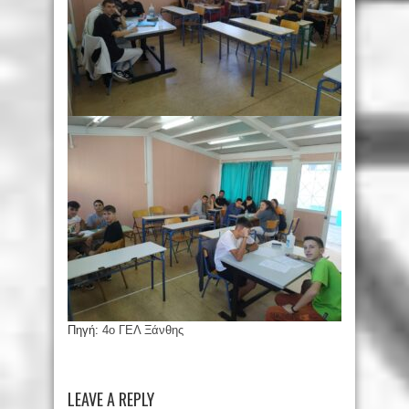
Πηγή:
4o ΓΕΛ Ξάνθης
LEAVE A REPLY