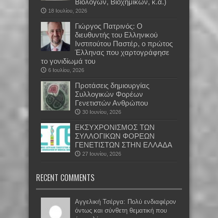
Βιολόγων, Βιοχημικών, κ.α.)
18 Ιουλίου, 2026
Γιώργος Πατρινός: Ο
διευθυντής του Ελληνικού
Ινστιτούτου Παστέρ, ο πρώτος
Έλληνας που χαρτογράφησε
το γονιδίωμά του
6 Ιουλίου, 2026
Προτάσεις δημιουργίας
Συλλογικών Φορέων
Γενετιστών Ανθρώπου
30 Ιουνίου, 2026
EKΣΥΧΡΟΝΙΣΜΟΣ ΤΩΝ
ΣΥΛΛΟΓΙΚΩΝ ΦΟΡΕΩΝ
ΓΕΝΕΤΙΣΤΩΝ ΣΤΗΝ ΕΛΛΑΔΑ
27 Ιουνίου, 2026
RECENT COMMENTS
Αγγελική Τσέργα: Πολύ ενδιαφέρον
όντως και σύνθετη θεματική που