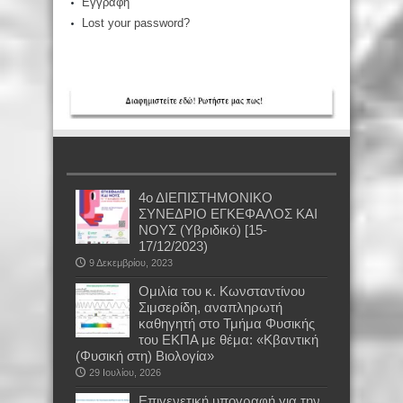
Εγγραφή
Lost your password?
4ο ΔΙΕΠΙΣΤΗΜΟΝΙΚΟ
ΣΥΝΕΔΡΙΟ ΕΓΚΕΦΑΛΟΣ ΚΑΙ
ΝΟΥΣ (Υβριδικό) [15-
17/12/2023)
9 Δεκεμβρίου, 2023
Oμιλία του κ. Κωνσταντίνου
Σιμσερίδη, αναπληρωτή
καθηγητή στο Τμήμα Φυσικής
του ΕΚΠΑ με θέμα: «Κβαντική
(Φυσική στη) Βιολογία»
29 Ιουλίου, 2026
Επιγενετική υπογραφή για την