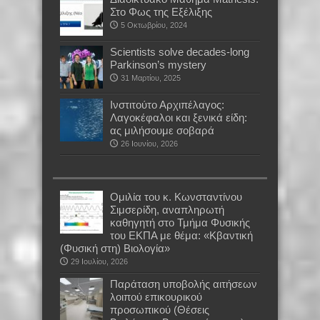
Στο Φως της Εξέλιξης
5 Οκτωβρίου, 2024
Scientists solve decades-long
Parkinson’s mystery
31 Μαρτίου, 2025
Ινστιτούτο Αρχιπέλαγος:
Λαγοκέφαλοι και ξενικά είδη:
ας μιλήσουμε σοβαρά
26 Ιουνίου, 2026
Oμιλία του κ. Κωνσταντίνου
Σιμσερίδη, αναπληρωτή
καθηγητή στο Τμήμα Φυσικής
του ΕΚΠΑ με θέμα: «Κβαντική
(Φυσική στη) Βιολογία»
29 Ιουλίου, 2026
Παράταση υποβολής αιτήσεων
λοιπού επικουρικού
προσωπικού (Θέσεις