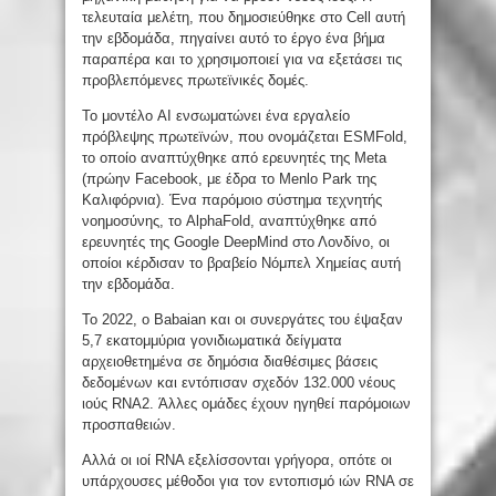
τελευταία μελέτη, που δημοσιεύθηκε στο Cell αυτή
την εβδομάδα, πηγαίνει αυτό το έργο ένα βήμα
παραπέρα και το χρησιμοποιεί για να εξετάσει τις
προβλεπόμενες πρωτεϊνικές δομές.
Το μοντέλο AI ενσωματώνει ένα εργαλείο
πρόβλεψης πρωτεϊνών, που ονομάζεται ESMFold,
το οποίο αναπτύχθηκε από ερευνητές της Meta
(πρώην Facebook, με έδρα το Menlo Park της
Καλιφόρνια). Ένα παρόμοιο σύστημα τεχνητής
νοημοσύνης, το AlphaFold, αναπτύχθηκε από
ερευνητές της Google DeepMind στο Λονδίνο, οι
οποίοι κέρδισαν το βραβείο Νόμπελ Χημείας αυτή
την εβδομάδα.
Το 2022, ο Babaian και οι συνεργάτες του έψαξαν
5,7 εκατομμύρια γονιδιωματικά δείγματα
αρχειοθετημένα σε δημόσια διαθέσιμες βάσεις
δεδομένων και εντόπισαν σχεδόν 132.000 νέους
ιούς RNA2. Άλλες ομάδες έχουν ηγηθεί παρόμοιων
προσπαθειών.
Αλλά οι ιοί RNA εξελίσσονται γρήγορα, οπότε οι
υπάρχουσες μέθοδοι για τον εντοπισμό ιών RNA σε