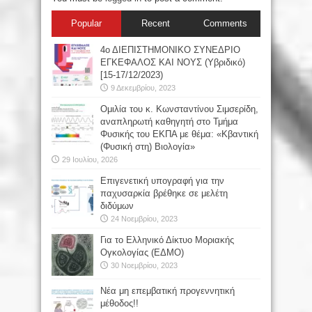
Popular
Recent
Comments
4ο ΔΙΕΠΙΣΤΗΜΟΝΙΚΟ ΣΥΝΕΔΡΙΟ
ΕΓΚΕΦΑΛΟΣ ΚΑΙ ΝΟΥΣ (Υβριδικό)
[15-17/12/2023)
9 Δεκεμβρίου, 2023
Oμιλία του κ. Κωνσταντίνου Σιμσερίδη,
αναπληρωτή καθηγητή στο Τμήμα
Φυσικής του ΕΚΠΑ με θέμα: «Κβαντική
(Φυσική στη) Βιολογία»
29 Ιουλίου, 2026
Επιγενετική υπογραφή για την
παχυσαρκία βρέθηκε σε μελέτη
διδύμων
24 Νοεμβρίου, 2023
Για το Ελληνικό Δίκτυο Μοριακής
Ογκολογίας (ΕΔΜΟ)
30 Νοεμβρίου, 2023
Νέα μη επεμβατική προγεννητική
μέθοδος!!