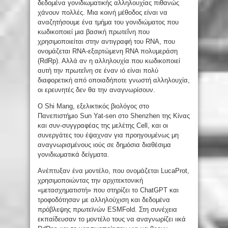
δεδομένα γονιδιωματικής αλληλουχίας πιθανώς
χάνουν πολλές. Μια κοινή μέθοδος είναι να
αναζητήσουμε ένα τμήμα του γονιδιώματος που
κωδικοποιεί μια βασική πρωτεΐνη που
χρησιμοποιείται στην αντιγραφή του RNA, που
ονομάζεται RNA-εξαρτώμενη RNA πολυμεράση
(RdRp). Αλλά αν η αλληλουχία που κωδικοποιεί
αυτή την πρωτεΐνη σε έναν ιό είναι πολύ
διαφορετική από οποιαδήποτε γνωστή αλληλουχία,
οι ερευνητές δεν θα την αναγνωρίσουν.
Ο Shi Mang, εξελικτικός βιολόγος στο
Πανεπιστήμιο Sun Yat-sen στο Shenzhen της Κίνας
και συν-συγγραφέας της μελέτης Cell, και οι
συνεργάτες του έψαχναν για προηγουμένως μη
αναγνωρισμένους ιούς σε δημόσια διαθέσιμα
γονιδιωματικά δείγματα.
Ανέπτυξαν ένα μοντέλο, που ονομάζεται LucaProt,
χρησιμοποιώντας την αρχιτεκτονική
«μετασχηματιστή» που στηρίζει το ChatGPT και
τροφοδότησαν με αλληλούχιση και δεδομένα
πρόβλεψης πρωτεϊνών ESMFold. Στη συνέχεια
εκπαίδευσαν το μοντέλο τους να αναγνωρίζει ιικά