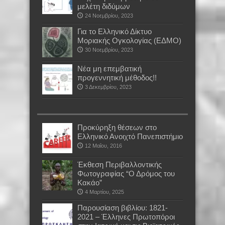
μελέτη διδύμων
24 Νοεμβρίου, 2023
Για το Ελληνικό Δίκτυο
Μοριακής Ογκολογίας (ΕΔΜΟ)
30 Νοεμβρίου, 2023
Νέα μη επεμβατική
προγεννητική μέθοδος!!
3 Δεκεμβρίου, 2023
Προκύρηξη θέσεων στο
Ελληνικό Ανοιχτό Πανεπιστήμιο
12 Μαΐου, 2016
Έκθεση Περιβαλλοντικής
Φωτογραφίας “Ο Δρόμος του
Κακάο”
4 Μαρτίου, 2025
Παρουσίαση βιβλίου: 1821-
2021 – Έλληνες Πρωτοπόροι