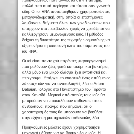
προηγουμένως ήταν άγνωστοι στην επιστήμη,
πολλά από αυτά περίεργα και τίποτα σαν γνωστά
είδη. Οι ιοί RNA ταυτοποιήθηκαν χρησιμοποιώντας
μεταγονιδιωματική, στην οποία οι επιστήμονες
λαμβάνουν δείγματα όλων των γονιδιωμάτων που
υπάρχουν στο περιβάλλον χωρίς να χρειάζεται να
καλλιεργήσουν μεμονωμένους ιούς. Η μέθοδος
δείχνει τη δυνατότητα της τεχνητής νοημοσύνης να
εξερευνήσει τη «σκοτεινή ύλη» του σύμπαντος του
ιού RNA.
Οι ιοί είναι πανταχού παρόντες μικροοργανισμοί
που μολύνουν ζώα, φυτά και ακόμη και βακτήρια,
αλλά μόνο ένα μικρό κλάσμα έχει εντοπιστεί και
περιγραφεί. Υπάρχει «ουσιαστικά ένας απύθμενος
λάκκος» ιών για να ανακαλυφθεί, λέει ο Artem
Babaian, ιολόγος στο Πανεπιστήμιο του Τορόντο
στον Καναδά. Μερικοί από αυτούς τους ιούς θα
μπορούσαν να προκαλέσουν ασθένειες στους
ανθρώπους, πράγμα που σημαίνει ότι ο
χαρακτηρισμός τους θα μπορούσε να βοηθήσει
στην εξήγηση μυστηριωδών ασθενειών, λέει.
Προηγούμενες μελέτες έχουν χρησιμοποιήσει
μηχανική μάθηση για να βρουν νέους ιούς. Η