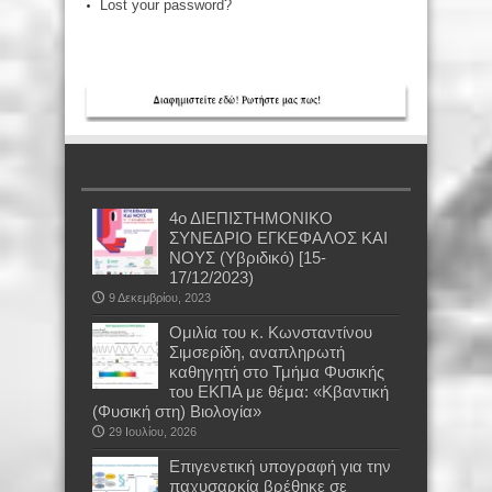
Lost your password?
4ο ΔΙΕΠΙΣΤΗΜΟΝΙΚΟ
ΣΥΝΕΔΡΙΟ ΕΓΚΕΦΑΛΟΣ ΚΑΙ
ΝΟΥΣ (Υβριδικό) [15-
17/12/2023)
9 Δεκεμβρίου, 2023
Oμιλία του κ. Κωνσταντίνου
Σιμσερίδη, αναπληρωτή
καθηγητή στο Τμήμα Φυσικής
του ΕΚΠΑ με θέμα: «Κβαντική
(Φυσική στη) Βιολογία»
29 Ιουλίου, 2026
Επιγενετική υπογραφή για την
παχυσαρκία βρέθηκε σε