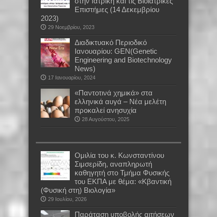
στην Ιατρική και τις Βιοϊατρικές
Επιστήμες (14 Δεκεμβρίου
2023)
29 Νοεμβρίου, 2023
Διαδικτυακό Περιοδικό
Ιανουαρίου: GEN(Genetic
Engineering and Biotechnology
News)
17 Ιανουαρίου, 2024
«Παντοτινά χημικά» στα
ελληνικά αυγά – Νέα μελέτη
προκαλεί ανησυχία
28 Αυγούστου, 2025
Oμιλία του κ. Κωνσταντίνου
Σιμσερίδη, αναπληρωτή
καθηγητή στο Τμήμα Φυσικής
του ΕΚΠΑ με θέμα: «Κβαντική
(Φυσική στη) Βιολογία»
29 Ιουλίου, 2026
Παράταση υποβολής αιτήσεων