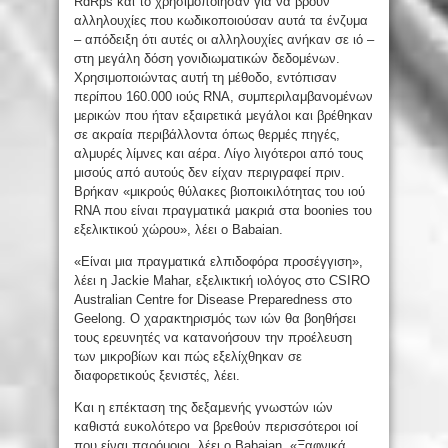
RdRps και το χρησιμοποίησαν για να βρουν
αλληλουχίες που κωδικοποιούσαν αυτά τα ένζυμα
– απόδειξη ότι αυτές οι αλληλουχίες ανήκαν σε ιό –
στη μεγάλη δόση γονιδιωματικών δεδομένων.
Χρησιμοποιώντας αυτή τη μέθοδο, εντόπισαν
περίπου 160.000 ιούς RNA, συμπεριλαμβανομένων
μερικών που ήταν εξαιρετικά μεγάλοι και βρέθηκαν
σε ακραία περιβάλλοντα όπως θερμές πηγές,
αλμυρές λίμνες και αέρα. Λίγο λιγότεροι από τους
μισούς από αυτούς δεν είχαν περιγραφεί πριν.
Βρήκαν «μικρούς θύλακες βιοποικιλότητας του ιού
RNA που είναι πραγματικά μακριά στα boonies του
εξελικτικού χώρου», λέει ο Babaian.
«Είναι μια πραγματικά ελπιδοφόρα προσέγγιση»,
λέει η Jackie Mahar, εξελικτική ιολόγος στο CSIRO
Australian Centre for Disease Preparedness στο
Geelong. Ο χαρακτηρισμός των ιών θα βοηθήσει
τους ερευνητές να κατανοήσουν την προέλευση
των μικροβίων και πώς εξελίχθηκαν σε
διαφορετικούς ξενιστές, λέει.
Και η επέκταση της δεξαμενής γνωστών ιών
καθιστά ευκολότερο να βρεθούν περισσότεροι ιοί
που είναι παρόμοιοι, λέει ο Babaian. «Ξαφνικά