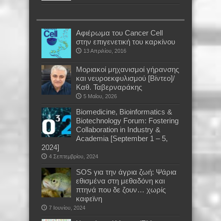
Αφιέρωμα του Cancer Cell
στην επιγενετική του καρκίνου
13 Απριλίου, 2016
Μοριακοί μηχανισμοί γήρανσης
και νευροεκφυλισμού [Βίντεο]/
Καθ. Ταβερναράκης
5 Μαΐου, 2026
Biomedicine, Bioinformatics &
Biotechnology Forum: Fostering
Collaboration in Industry &
Academia [September 1 – 5,
2024]
4 Σεπτεμβρίου, 2024
SOS για την άγρια ζωή: Ψάρια
εθισμένα στη μεθαδόνη και
πτηνά που δε ζουν… χωρίς
καφεϊνη
7 Ιουνίου, 2024