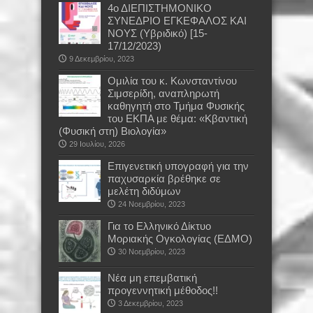
4ο ΔΙΕΠΙΣΤΗΜΟΝΙΚΟ
ΣΥΝΕΔΡΙΟ ΕΓΚΕΦΑΛΟΣ ΚΑΙ
ΝΟΥΣ (Υβριδικό) [15-
17/12/2023)
9 Δεκεμβρίου, 2023
Oμιλία του κ. Κωνσταντίνου
Σιμσερίδη, αναπληρωτή
καθηγητή στο Τμήμα Φυσικής
του ΕΚΠΑ με θέμα: «Κβαντική
(Φυσική στη) Βιολογία»
29 Ιουλίου, 2026
Επιγενετική υπογραφή για την
παχυσαρκία βρέθηκε σε
μελέτη διδύμων
24 Νοεμβρίου, 2023
Για το Ελληνικό Δίκτυο
Μοριακής Ογκολογίας (ΕΔΜΟ)
30 Νοεμβρίου, 2023
Νέα μη επεμβατική
προγεννητική μέθοδος!!
3 Δεκεμβρίου, 2023