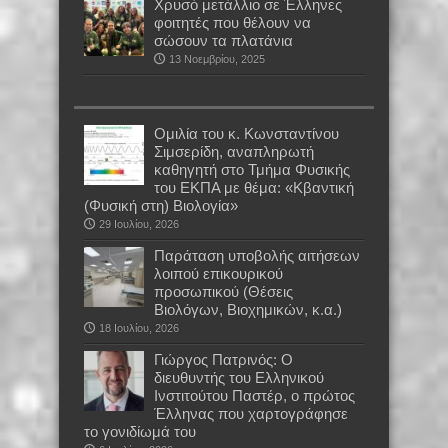
Χρυσό μετάλλιο σε Έλληνες
φοιτητές που θέλουν να
σώσουν τα πλατάνια
13 Νοεμβρίου, 2025
Oμιλία του κ. Κωνσταντίνου
Σιμσερίδη, αναπληρωτή
καθηγητή στο Τμήμα Φυσικής
του ΕΚΠΑ με θέμα: «Κβαντική
(Φυσική στη) Βιολογία»
29 Ιουλίου, 2026
Παράταση υποβολής αιτήσεων
λοιπού επικουρικού
προσωπικού (Θέσεις
Βιολόγων, Βιοχημικών, κ.α.)
18 Ιουλίου, 2026
Γιώργος Πατρινός: Ο
διευθυντής του Ελληνικού
Ινστιτούτου Παστέρ, ο πρώτος
Έλληνας που χαρτογράφησε
το γονιδίωμά του