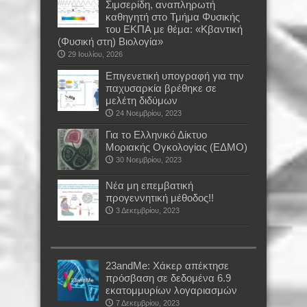
Σιμσερίδη, αναπληρωτή
καθηγητή στο Τμήμα Φυσικής
του ΕΚΠΑ με θέμα: «Κβαντική
(Φυσική στη) Βιολογία»
29 Ιουλίου, 2026
Επιγενετική υπογραφή για την
παχυσαρκία βρέθηκε σε
μελέτη διδύμων
24 Νοεμβρίου, 2023
Για το Ελληνικό Δίκτυο
Μοριακής Ογκολογίας (ΕΔΜΟ)
30 Νοεμβρίου, 2023
Νέα μη επεμβατική
προγεννητική μέθοδος!!
3 Δεκεμβρίου, 2023
23andMe: Χάκερ απέκτησε
πρόσβαση σε δεδομένα 6.9
εκατομμυρίων λογαριασμών
7 Δεκεμβρίου, 2023