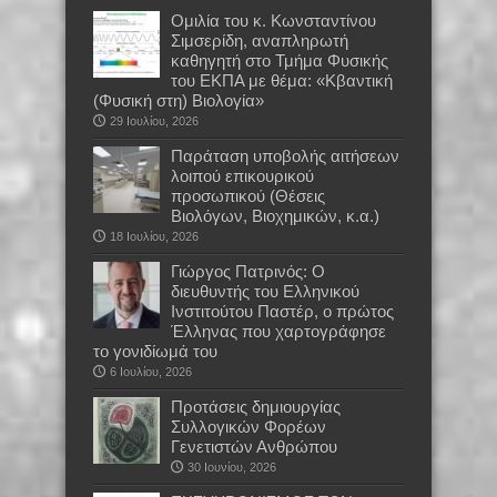
Oμιλία του κ. Κωνσταντίνου
Σιμσερίδη, αναπληρωτή
καθηγητή στο Τμήμα Φυσικής
του ΕΚΠΑ με θέμα: «Κβαντική
(Φυσική στη) Βιολογία»
29 Ιουλίου, 2026
Παράταση υποβολής αιτήσεων
λοιπού επικουρικού
προσωπικού (Θέσεις
Βιολόγων, Βιοχημικών, κ.α.)
18 Ιουλίου, 2026
Γιώργος Πατρινός: Ο
διευθυντής του Ελληνικού
Ινστιτούτου Παστέρ, ο πρώτος
Έλληνας που χαρτογράφησε
το γονιδίωμά του
6 Ιουλίου, 2026
Προτάσεις δημιουργίας
Συλλογικών Φορέων
Γενετιστών Ανθρώπου
30 Ιουνίου, 2026