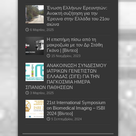
Ένωση Ελλήνων Ερευνητών:
Aνοικτή συζήτηση για την
Έρευνα στην Ελλάδα του 21ου
αιώνα
6 Μαρτίου, 2025
H επιστήμη πίσω από τη
μακροζωία με τον Δρ Στάθη
Γκόνο | [Βίντεο]
15 Νοεμβρίου, 2023
ΑΝΑΚΟΙΝΩΣΗ ΣΥΝΔΕΣΜΟΥ
ΙΑΤΡΙΚΩΝ ΓΕΝΕΤΙΣΤΩΝ
ΕΛΛΑΔΑΣ (ΣΙΓΕ) ΓΙΑ ΤΗΝ
ΠΑΓΚΟΣΜΙΑ ΗΜΕΡΑ
ΣΠΑΝΙΩΝ ΠΑΘΗΣΕΩΝ
3 Μαρτίου, 2025
21st International Symposium
on Biomedical Imaging – ISBI
2024 [Βίντεο]
5 Σεπτεμβρίου, 2024