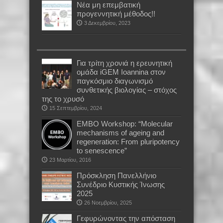
Νέα μη επεμβατική
προγεννητική μέθοδος!!
3 Δεκεμβρίου, 2023
Για τρίτη χρονιά η ερευνητική
ομάδα iGEM Ioannina στον
παγκόσμιο διαγωνισμό
συνθετικής βιολογίας – στόχος
της το χρυσό
15 Σεπτεμβρίου, 2024
EMBO Workshop: “Molecular
mechanisms of ageing and
regeneration: From pluripotency
to senescence”
23 Μαρτίου, 2016
Πρόσκληση Πανελλήνιο
Συνέδριο Κυστικής Ίνωσης
2025
26 Νοεμβρίου, 2025
Γεφυρώνοντας την απόσταση