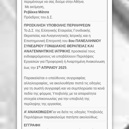
περιμένουμε να σας δούμε στην Αθήνα.
Με εκτίμηση,
Ρεβέκκα Μάτσα
Πρόεδρος του Δ.Σ.
ΠΡΟΣΚΛΗΣΗ ΥΠΟΒΟΛΗΣ ΠΕΡΙΛΗΨΕΩΝ
Το Δ.Σ. της Ελληνικής Εταιρείας Γονιδιακής
Θεραπείας και Αναγεννητικής Ιατρικής και η
Επιστημονική Επιτροπή του
8ου ΠΑΝΕΛΛΗΝΙΟΥ
ΣΥΝΕΔΡΙΟΥ ΓΟΝΙΔΙΑΚΗΣ ΘΕΡΑΠΕΙΑΣ ΚΑΙ
ΑΝΑΓΕΝΝΗΤΙΚΗΣ ΙΑΤΡΙΚΗΣ
προσκαλεί τους
ενδιαφερόμενους να υποβάλλουν Περιλήψεις
Εργασιών για Προφορική ή Αναρτημένη Ανακοίνωση
η
έως την
1
ΑΠΡΙΛΙΟΥ 2025
.
Παρακαλείται ο υπεύθυνος συγγραφέας
αλληλογραφίας, να ακολουθήσει πιστά τις οδηγίες
για τη σωστή συγγραφή και να συμπληρώσει τα κενά
πεδία της φόρμας Υποβολής µε τα απαραίτητα
στοιχεία επικοινωνίας για την υποβολή της
περίληψης της εργασίας.
Α’ ΑΝΑΚΟΙΝΩΣΗ
Για να δείτε τις οδηγίες Υποβολής
Περιλήψεων παρακαλούμε πατήστε ακολούθως:
ΕΓΓΡΑΦΗ