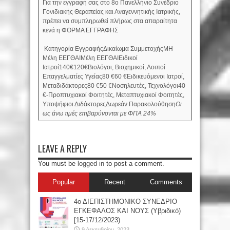
Για την εγγραφή σας στο 8ο Πανελλήνιο Συνέδριο
Γονιδιακής Θεραπείας και Αναγεννητικής Ιατρικής,
πρέπει να συμπληρωθεί πλήρως στα απαραίτητα
κενά η ΦΟΡΜΑ ΕΓΓΡΑΦΗΣ
Κατηγορία ΕγγραφήςΔικαίωμα ΣυμμετοχήςΜΗ
Μέλη ΕΕΓΘΑΙΜέλη ΕΕΓΘΑΙΕιδικοί
Ιατροί140€120€Βιολόγοι, Βιοχημικοί, Λοιποί
Επαγγελματίες Υγείας80 €60 €Ειδικευόμενοι Ιατροί,
Μεταδιδάκτορες80 €50 €Νοσηλευτές, Τεχνολόγοι40
€-Προπτυχιακοί Φοιτητές, Μεταπτυχιακοί Φοιτητές,
Υποψήφιοι ΔιδάκτορεςΔωρεάν Παρακολούθηση
Οι
ως άνω τιμές επιβαρύνονται με ΦΠΑ 24%
LEAVE A REPLY
You must be
logged in
to post a comment.
Popular
Recent
Comments
4ο ΔΙΕΠΙΣΤΗΜΟΝΙΚΟ ΣΥΝΕΔΡΙΟ
ΕΓΚΕΦΑΛΟΣ ΚΑΙ ΝΟΥΣ (Υβριδικό)
[15-17/12/2023)
9 Δεκεμβρίου, 2023