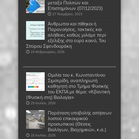
μεταξύ Πολιτών και
Επιστημόνων (07/12/2023)
27 Νοεμβρίου, 2023
Άνθρωποι και πίθηκοι ή
Παρανοήσεις, τακτικές και
αλήθειες καθώς μιλάμε περί
εξέλιξης στο ευρύ κοινό, Του
Σπύρου Σφενδουράκη
19 Φεβρουαρίου, 2026
Oμιλία του κ. Κωνσταντίνου
Σιμσερίδη, αναπληρωτή
καθηγητή στο Τμήμα Φυσικής
του ΕΚΠΑ με θέμα: «Κβαντική
(Φυσική στη) Βιολογία»
29 Ιουλίου, 2026
Παράταση υποβολής αιτήσεων
λοιπού επικουρικού
προσωπικού (Θέσεις
Βιολόγων, Βιοχημικών, κ.α.)
18 Ιουλίου, 2026