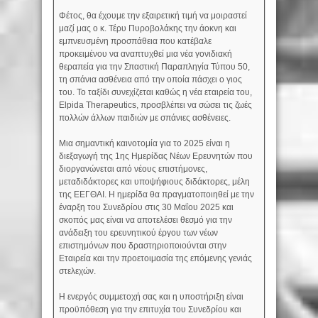
Φέτος, θα έχουμε την εξαιρετική τιμή να μοιραστεί
μαζί μας ο κ. Τέρυ Πυροβολάκης την άοκνη και
εμπνευσμένη προσπάθεια που κατέβαλε
προκειμένου να αναπτυχθεί μια νέα γονιδιακή
θεραπεία για την Σπαστική Παραπληγία Τύπου 50,
τη σπάνια ασθένεια από την οποία πάσχει ο γιος
του. Το ταξίδι συνεχίζεται καθώς η νέα εταιρεία του,
Elpida Therapeutics, προσβλέπει να σώσει τις ζωές
πολλών άλλων παιδιών με σπάνιες ασθένειες.
Μια σημαντική καινοτομία για το 2025 είναι η
διεξαγωγή της 1ης Ημερίδας Νέων Ερευνητών που
διοργανώνεται από νέους επιστήμονες,
μεταδιδάκτορες και υποψήφιους διδάκτορες, μέλη
της ΕΕΓΘΑΙ. Η ημερίδα θα πραγματοποιηθεί με την
έναρξη του Συνεδρίου στις 30 Μαΐου 2025 και
σκοπός μας είναι να αποτελέσει θεσμό για την
ανάδειξη του ερευνητικού έργου των νέων
επιστημόνων που δραστηριοποιούνται στην
Εταιρεία και την προετοιμασία της επόμενης γενιάς
στελεχών.
Η ενεργός συμμετοχή σας και η υποστήριξη είναι
προϋπόθεση για την επιτυχία του Συνεδρίου και