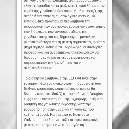
στη γονιδιακή τροποποίηση. Θα παρουσιαστούν οι
κλινικές πρόοδοι και οι μελλοντικές προκλήσεις στον
τομέα της γονιδιακής θεραπείας για διαταραχές της
ακοής ή για σπάνιες αιματολογικές νόσους. Το
εκπαιδευτικό πρόγραμμα περιλαμβάνει την
παρουσίαση των σύγχρονων εργαλείων στους τομείς
των βιοϋλικών, των νανοσωματιδίων, της
γονιδιωματικής και της δημιουργίας μοντέλων με
βλαστικά κύτταρα για τη μελέτη σημαντικών, ανίατων
μέχρι σήμερα, ασθενειών. Παράλληλα, οι συνεδρίες
προφορικών και αναρτημένων ανακοινώσεων θα
δώσουν την ευκαιρία σε νέους επιστήμονες να
παρουσιάσουν την έρευνά τους και να
αλληλεπιδράσουν.
Το Διοικητικό Συμβούλιο της ΕΕΓΘΑΙ είναι στην
ευχάριστη θέση να ανακοινώσει τη συμμετοχή δύο
διεθνώς κορυφαίων επιστημόνων οι οποίοι θα
δώσουν κεντρικές διαλέξεις: του καθηγητή Douglas
Higgs του Πανεπιστημίου της Οξφόρδης με θέμα τη
ρύθμιση της γονιδιακής έκφρασης κατά την
ερυθροποίηση στην υγεία και τη νόσο και του
καθηγητή Jacob Hanna από το Ινστιτούτο
Weizmann που θα αναπτύξει τις πρωτοποριακές
μελέτες του στην ex vivo εμβρυογένεση.