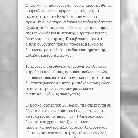
Όπως και τις προηγούμενες χρονιές έχουν κληθεί να
συμμετάσχουν διακεκριμένοι επιστήμονες και
ερευνητές από την Ελλάδα και την Ευρώπη
προκειμένου να παρουσιάσουν τις πλέον πρόσφατες
εξελίξεις σε διαφορετικά πεδία αιχμής στους τομείς
της Γονιδιακής και Κυτταρικής Θεραπείας και της
Αναγεννητικής Ιατρικής. Προσβλέπουμε σε μία
διεθνή συνάντηση που θα προσφέρει ευκαιρίες
δικτύωσης με υψηλού επιπέδου επιστήμονες της
Ελλάδας και του εξωτερικού.
Το Συνέδριο απευθύνεται σε ερευνητές, κλινικούς
ιατρούς, εκπροσώπους φαρμακευτικών εταιρειών,
μεταδιδακτορικούς επιστήμονες και προπτυχιακούς
ή μεταπτυχιακούς φοιτητές, με στόχο να τους δώσει
τη δυνατότητα να επικοινωνήσουν και να
αναπτύξουν γόνιμες συνεργασίες.
Οι βασικοί άξονες του Συνεδρίου περιστρέφονται σε
θέματα όπως η ανοσοθεραπεία του καρκίνου με
γενετικά τροποποιημένα ή όχι, Τ-λεμφοκύτταρα, η
θεραπευτική χρήση των εξωσωματίων, οι
προοπτικές των τραπεζών ομφαλοπλακουντιακού
αίματος στην αναγεννητική ιατρική και οι εξελίξεις