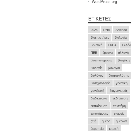
WordPress.org
ΕΤΙΚΈΤΕΣ
2024
DNA
Science
Βιοεπιστήμες
Βιολογία
Γενετική
ΕΚΠΑ
Ελλάδ
ΠΕΒ
έρευνα
αλλαγή
βιοεπιστημονες
βιοηθική
βιολογία
βιολογοι
βιολόγος
βιοποικιλότητα
βιοτεχνολογία
γενετική
γονιδιακή
διαγωνισμός
διαδικτυακό
εκδήλωση
εκπαίδευση
επιστήμη
επιστήμονες
εταιρεία
ζωή
ημέρα
ημερίδα
θεραπεία
ιατρική