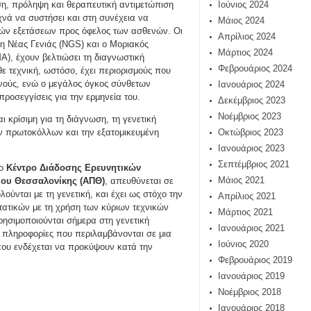
Ιούνιος 2024
η, πρόληψη και θεραπευτική αντιμετώπιση
χνά να συστήσει και στη συνέχεια να
Μάιος 2024
ικών εξετάσεων προς όφελος των ασθενών. Οι
Απρίλιος 2024
η Νέας Γενιάς (NGS) και ο Μοριακός
Μάρτιος 2024
), έχουν βελτιώσει τη διαγνωστική
Φεβρουάριος 2024
θε τεχνική, ωστόσο, έχει περιορισμούς που
ενούς, ενώ ο μεγάλος όγκος σύνθετων
Ιανουάριος 2024
ροσεγγίσεις για την ερμηνεία του.
Δεκέμβριος 2023
Νοέμβριος 2023
 κρίσιμη για τη διάγνωση, τη γενετική
Οκτώβριος 2023
ν πρωτοκόλλων και την εξατομικευμένη
Ιανουάριος 2023
Σεπτέμβριος 2021
το
Κέντρο Διάδοσης Ερευνητικών
Μάιος 2021
ίου Θεσσαλονίκης (ΑΠΘ)
, απευθύνεται σε
ούνται με τη γενετική, και έχει ως στόχο την
Απρίλιος 2021
ατικών με τη χρήση των κύριων τεχνικών
Μάρτιος 2021
ησιμοποιούνται σήμερα στη γενετική
Ιανουάριος 2021
 πληροφορίες που περιλαμβάνονται σε μια
Ιούνιος 2020
 που ενδέχεται να προκύψουν κατά την
Φεβρουάριος 2019
Ιανουάριος 2019
Νοέμβριος 2018
Ιανουάριος 2018