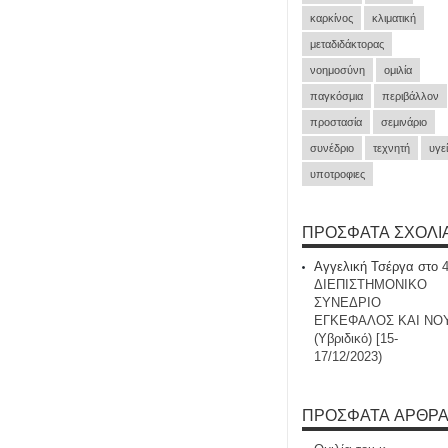
καρκίνος
κλιματική
μεταδιδάκτορας
νοημοσύνη
ομιλία
παγκόσμια
περιβάλλον
προστασία
σεμινάριο
συνέδριο
τεχνητή
υγε
υποτροφιες
ΠΡΌΣΦΑΤΑ ΣΧΌΛΙ
Αγγελική Τσέργα
στο
ΔΙΕΠΙΣΤΗΜΟΝΙΚΟ
ΣΥΝΕΔΡΙΟ
ΕΓΚΕΦΑΛΟΣ ΚΑΙ ΝΟ
(Υβριδικό) [15-
17/12/2023)
ΠΡΌΣΦΑΤΑ ΆΡΘΡ