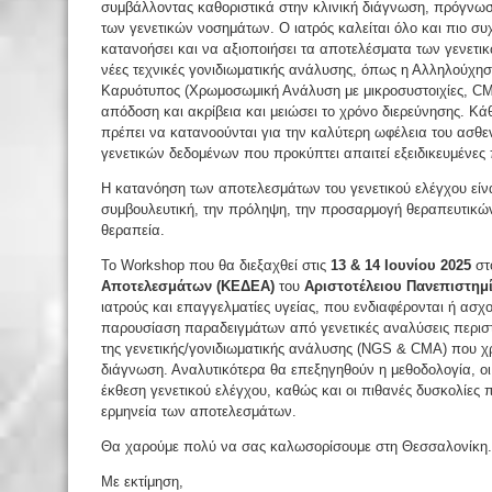
συμβάλλοντας καθοριστικά στην κλινική διάγνωση, πρόγνωσ
των γενετικών νοσημάτων. Ο ιατρός καλείται όλο και πιο συ
κατανοήσει και να αξιοποιήσει τα αποτελέσματα των γενετ
νέες τεχνικές γονιδιωματικής ανάλυσης, όπως η Αλληλούχησ
Καρυότυπος (Χρωμοσωμική Ανάλυση με μικροσυστοιχίες, CMA
απόδοση και ακρίβεια και μειώσει το χρόνο διερεύνησης. Κά
πρέπει να κατανοούνται για την καλύτερη ωφέλεια του ασθ
γενετικών δεδομένων που προκύπτει απαιτεί εξειδικευμένες π
Η κατανόηση των αποτελεσμάτων του γενετικού ελέγχου είναι
συμβουλευτική, την πρόληψη, την προσαρμογή θεραπευτικώ
θεραπεία.
Το Workshop που θα διεξαχθεί στις
13 & 14 Ιουνίου 2025
σ
Αποτελεσμάτων (ΚΕΔΕΑ
)
του
Αριστοτέλειου Πανεπιστημ
ιατρούς και επαγγελματίες υγείας, που ενδιαφέρονται ή ασχολ
παρουσίαση παραδειγμάτων από γενετικές αναλύσεις περιστ
της γενετικής/γονιδιωματικής ανάλυσης (NGS & CMA) που χρ
διάγνωση. Αναλυτικότερα θα επεξηγηθούν η μεθοδολογία, οι
έκθεση γενετικού ελέγχου, καθώς και οι πιθανές δυσκολίες
ερμηνεία των αποτελεσμάτων.
Θα χαρούμε πολύ να σας καλωσορίσουμε στη Θεσσαλονίκη.
Με εκτίμηση,