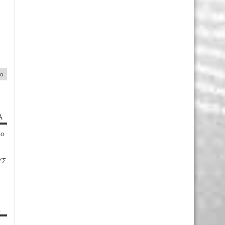
ία
Α
4ο
ΥΣ
Α