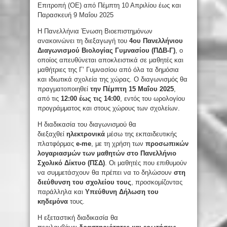
Επιτροπή (ΟΕ) από Πέμπτη 10 Απριλίου έως και
Παρασκευή 9 Μαΐου 2025
Η Πανελλήνια Ένωση Βιοεπιστημόνων
ανακοινώνει τη διεξαγωγή του
4ου Πανελλήνιου
Διαγωνισμού Βιολογίας Γυμνασίου (ΠΔΒ-Γ)
, ο
οποίος απευθύνεται αποκλειστικά σε μαθητές και
μαθήτριες της Γ’ Γυμνασίου από όλα τα δημόσια
και ιδιωτικά σχολεία της χώρας. Ο διαγωνισμός θα
πραγματοποιηθεί
την Πέμπτη 15 Μαΐου 2025
,
από τις
12:00 έως τις 14:00
, εντός του ωρολογίου
προγράμματος και στους χώρους των σχολείων.
Η διαδικασία του διαγωνισμού θα
διεξαχθεί
ηλεκτρονικά
μέσω της εκπαιδευτικής
πλατφόρμας
e-me
, με τη χρήση των
προσωπικών
λογαριασμών των μαθητών στο Πανελλήνιο
Σχολικό Δίκτυο (ΠΣΔ)
. Οι μαθητές που επιθυμούν
να συμμετάσχουν θα πρέπει να το δηλώσουν
στη
διεύθυνση του σχολείου τους
, προσκομίζοντας
παράλληλα και
Υπεύθυνη Δήλωση του
κηδεμόνα
τους.
Η εξεταστική διαδικασία θα