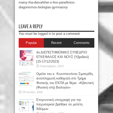
maioy-tha-diexahthei-o-4os-panellinios-
diagonismos-biologias-gymnasioy
LEAVE A REPLY
You must be
logged in
to post a comment.
Popular
Recent
Comments
4ο ΔΙΕΠΙΣΤΗΜΟΝΙΚΟ ΣΥΝΕΔΡΙΟ
ΕΓΚΕΦΑΛΟΣ ΚΑΙ ΝΟΥΣ (Υβριδικό)
[15-17/12/2023)
9 Δεκεμβρίου, 2023
Oμιλία του κ. Κωνσταντίνου Σιμσερίδη,
αναπληρωτή καθηγητή στο Τμήμα
Φυσικής του ΕΚΠΑ με θέμα: «Κβαντική
(Φυσική στη) Βιολογία»
29 Ιουλίου, 2026
Επιγενετική υπογραφή για την
παχυσαρκία βρέθηκε σε μελέτη
διδύμων