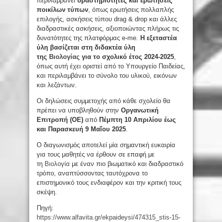
περιλαμβάνει
δραστηριότητες και ερωτήσεις
ποικίλων τύπων
, όπως ερωτήσεις πολλαπλής
επιλογής, ασκήσεις τύπου drag & drop και άλλες
διαδραστικές ασκήσεις, αξιοποιώντας πλήρως τις
δυνατότητες της πλατφόρμας e-me.
Η εξεταστέα
ύλη βασίζεται στη διδακτέα ύλη
της
Βιολογίας
για το σχολικό έτος 2024-2025
,
όπως αυτή έχει οριστεί από το Υπουργείο Παιδείας,
και περιλαμβάνει το σύνολο του υλικού, εικόνων
και λεζάντων.
Οι δηλώσεις συμμετοχής από κάθε σχολείο θα
πρέπει να υποβληθούν στην
Οργανωτική
Επιτροπή (ΟΕ)
από
Πέμπτη 10 Απριλίου έως
και Παρασκευή 9 Μαΐου 2025
.
Ο διαγωνισμός αποτελεί μία σημαντική ευκαιρία
για τους μαθητές να έρθουν σε επαφή με
τη
Βιολογία
με έναν πιο βιωματικό και διαδραστικό
τρόπο, αναπτύσσοντας ταυτόχρονα το
επιστημονικό τους ενδιαφέρον και την κριτική τους
σκέψη.
Πηγή:
https://www.alfavita.gr/ekpaideysi/474315_stis-15-