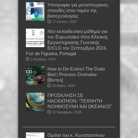
Υποτροφία για μεταπτυχιακές
σπουδές στον τομέα της
βιοτεχνολογίας
17 Ιουνίου, 2025
Nέο εκπαιδευτικό μάθημα για
τον Ευρωπαϊκό τίτλο Κλινικής
Εργαστηριακής Γενετικής
ErCLG τον Σεπτέμβριο 2024,
Foz de Figueira, Portugal
1 Απριλίου, 2024
How to De-Extinct The Dodo
Bird | Process Overview
[Βίντεο]
29 Μαΐου, 2024
ΠΡΟΣΚΛΗΣΗ ΣΕ
HACKATHON: “ΤΕΧΝΗΤΗ
ΝΟΗΜΟΣΥΝΗ ΚΑΙ ΩΚΕΑΝΟΣ”
10 Νοεμβρίου, 2025
Oμιλία του κ. Κωνσταντίνου