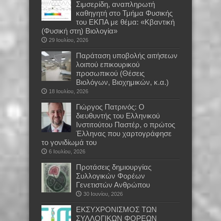
Σιμσερίδη, αναπληρωτή
καθηγητή στο Τμήμα Φυσικής
του ΕΚΠΑ με θέμα: «Κβαντική
(Φυσική στη) Βιολογία»
29 Ιουλίου, 2026
Παράταση υποβολής αιτήσεων
λοιπού επικουρικού
προσωπικού (Θέσεις
Βιολόγων, Βιοχημικών, κ.α.)
18 Ιουλίου, 2026
Γιώργος Πατρινός: Ο
διευθυντής του Ελληνικού
Ινστιτούτου Παστέρ, ο πρώτος
Έλληνας που χαρτογράφησε
το γονιδίωμά του
6 Ιουλίου, 2026
Προτάσεις δημιουργίας
Συλλογικών Φορέων
Γενετιστών Ανθρώπου
30 Ιουνίου, 2026
EKΣΥΧΡΟΝΙΣΜΟΣ ΤΩΝ
ΣΥΛΛΟΓΙΚΩΝ ΦΟΡΕΩΝ