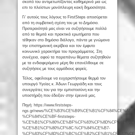
σκοπό του αντιμετωπίζοντας καθημερινά μια ως
επι το πλείστων μονόπλευρη κακή δημοσιότητα.
Γι’ αυτούς τους λόγους το FirstSteps αποσύρεται
από τη συμβατική σχέση του με το Δημόσιο.
Προτεραιότητά μας είναι να συζητήσουμε πολλά
από τα θεμιτά και πρακτικά ερωτήματα που
τέθηκαν στο δημόσιο διάλογο, πάντα με γνώμονα
την επιστημονική ακρίβεια και τον έμφυτο
κοινωνικό χαρακτήρα του προγράμματος. Στη
συνέχεια, αφού τα παραπάνω θέματα συζητηθούν
με τα ενδιαφερόμενα μέρη θα επανέλθουμε σε
συζητήσεις με τους αρμόδιους φορείς.
Τέλος, οφείλουμε να ευχαριστήσουμε θερμά τον
υπουργό Υγείας κ. Άδωνι Γεωργιάδη και τους
συνεργάτες του για την εμπιστοσύνη και την
υποστήριξη που έδειξαν στην έρευνά μας.
Πηγή:
https://www.firststeps-
ngs.gr/news/%CE%B3%CE%B9%CE%B1%CF%84%CE%AF-
%CF%84%CE%BF-firststeps-
%CE%B1%CF%80%CE%BF%CF%83%CF%8D%CF%81%CE
%CE%B1%CF%80%CF%8C-%CF%84%CE%B7-
%CF%83%CF%8D%CE%BC%CE%B2%CE%B1%CF%83%CE