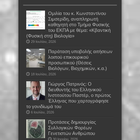
Oμιλία του κ. Κωνσταντίνου
Σιμσερίδη, αναπληρωτή
καθηγητή στο Τμήμα Φυσικής
του ΕΚΠΑ με θέμα: «Κβαντική
(Φυσική στη) Βιολογία»
29 Ιουλίου, 2026
Παράταση υποβολής αιτήσεων
λοιπού επικουρικού
προσωπικού (Θέσεις
Βιολόγων, Βιοχημικών, κ.α.)
18 Ιουλίου, 2026
Γιώργος Πατρινός: Ο
διευθυντής του Ελληνικού
Ινστιτούτου Παστέρ, ο πρώτος
Έλληνας που χαρτογράφησε
το γονιδίωμά του
6 Ιουλίου, 2026
Προτάσεις δημιουργίας
Συλλογικών Φορέων
Γενετιστών Ανθρώπου
30 Ιουνίου, 2026