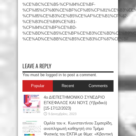
%CE%BC%CE%B5-%CF%84%CE%BF-
%CF%85%CF%80%CE%BF%CF%85%CF%81%CE%B3%CE
%CF%85%CE%B3%CE%B5%CE%AF%CE%B1%CF%82-
%CE%B3%CE%B9%CE%B1-
%CF%84%CE%BF%CE%BD-
%CE%BD%CE%B5%CE%BF%CE%B3%CE%BD%CE%B9%C
%CE%AD%CE%BB%CE%B5%CE%B3%CF%87%CE%BF
LEAVE A REPLY
You must be
logged in
to post a comment.
Popular
Recent
Comments
4ο ΔΙΕΠΙΣΤΗΜΟΝΙΚΟ ΣΥΝΕΔΡΙΟ
ΕΓΚΕΦΑΛΟΣ ΚΑΙ ΝΟΥΣ (Υβριδικό)
[15-17/12/2023)
9 Δεκεμβρίου, 2023
Oμιλία του κ. Κωνσταντίνου Σιμσερίδη,
αναπληρωτή καθηγητή στο Τμήμα
Φυσικής του ΕΚΠΑ με θέμα: «Κβαντική