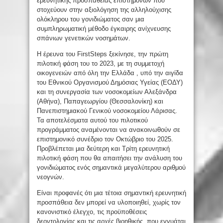
ερευνητικής προσπάθειας επιστημόνων που
στοχεύουν στην αξιολόγηση της αλληλούχισης
ολόκληρου του γονιδιώματος σαν μια
συμπληρωματική μέθοδο έγκαιρης ανίχνευσης
σπάνιων γενετικών νοσημάτων.
Η έρευνα του FirstSteps ξεκίνησε, την πρώτη
πιλοτική φάση του το 2023, με τη συμμετοχή
οικογενειών από όλη την Ελλάδα , υπό την αιγίδα
του Εθνικού Οργανισμού Δημόσιας Υγείας (ΕΟΔΥ)
και τη συνεργασία των νοσοκομείων Αλεξάνδρα
(Αθήνα), Παπαγεωργίου (Θεσσαλονίκη) και
Πανεπιστημιακού Γενικού νοσοκομείου Λάρισας.
Τα αποτελέσματα αυτού του πιλοτικού
προγράμματος αναμένονται να ανακοινωθούν σε
επιστημονικό συνέδριο τον Οκτώβριο του 2025.
Προβλέπεται μια δεύτερη και Τρίτη ερευνητική
πιλοτική φάση που θα απαιτήσει την ανάλυση του
γονιδιώματος ενός σημαντικά μεγαλύτερου αριθμού
νεογνών.
Είναι προφανές ότι μια τέτοια σημαντική ερευνητική
προσπάθεια δεν μπορεί να υλοποιηθεί, χωρίς τον
κανονιστικό έλεγχο, τις προϋποθέσεις
δεοντολογίας και τις αρχές βιοηθικής που εγγυάται