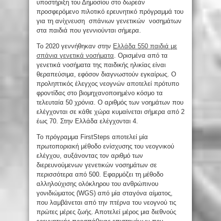
υποστήριξη του Δημοσίου στο δωρεάν
προσφερόμενο πιλοτικό ερευνητικό πρόγραμμά του
για τη ανίχνευση σπάνιων γενετικών νοσημάτων
στα παιδιά που γεννιούνται σήμερα.
Το 2020 γεννήθηκαν στην
Ελλάδα 550 παιδιά με
σπάνια γενετικά νοσήματα
. Ορισμένα από τα
γενετικά νοσήματα της παιδικής ηλικίας είναι
θεραπεύσιμα, εφόσον διαγνωστούν εγκαίρως. Ο
προληπτικός έλεγχος νεογνών αποτελεί πρότυπο
φροντίδας στο βιομηχανοποιημένο κόσμο τα
τελευταία 50 χρόνια. Ο αριθμός των νοημάτων που
ελέγχονται σε κάθε χώρα κυμαίνεται σήμερα από 2
έως 70. Στην Ελλάδα ελέγχονται 4.
Το πρόγραμμα FirstSteps αποτελεί μία
πρωτοποριακή μέθοδο ενίσχυσης του νεογνικού
ελέγχου, αυξάνοντας τον αριθμό των
διερευνούμενων γενετικών νοσημάτων σε
περισσότερα από 500. Εφαρμόζει τη μέθοδο
αλληλούχισης ολόκληρου του ανθρώπινου
γονιδιώματος (WGS) από μία σταγόνα αίματος,
που λαμβάνεται από την πτέρνα του νεογνού τις
πρώτες μέρες ζωής. Αποτελεί μέρος μια διεθνούς