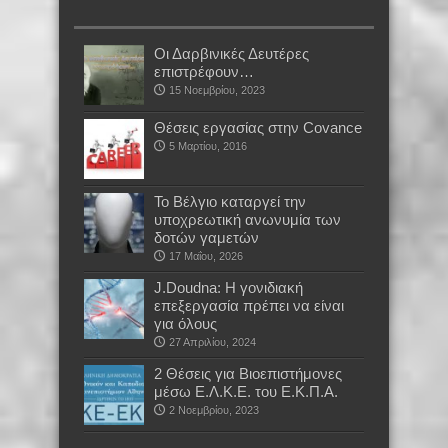
Οι Δαρβινικές Δευτέρες
επιστρέφουν…
15 Νοεμβρίου, 2023
Θέσεις εργασίας στην Covance
5 Μαρτίου, 2016
Το Βέλγιο καταργεί την
υποχρεωτική ανωνυμία των
δοτών γαμετών
17 Μαΐου, 2026
J.Doudna: Η γονιδιακή
επεξεργασία πρέπει να είναι
για όλους
27 Απριλίου, 2024
2 Θέσεις για Βιοεπιστήμονες
μέσω Ε.Λ.Κ.Ε. του Ε.Κ.Π.Α.
2 Νοεμβρίου, 2023