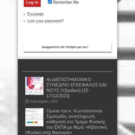
Remember Me
Εγγραφή
Lost your password?
4ο ΔΙΕΠΙΣΤΗΜΟΝΙΚΟ
ΣΥΝΕΔΡΙΟ ΕΓΚΕΦΑΛΟΣ ΚΑΙ
ΝΟΥΣ (Υβριδικό) [15-
17/12/2023)
9 Δεκεμβρίου, 2023
Oμιλία του κ. Κωνσταντίνου
Σιμσερίδη, αναπληρωτή
καθηγητή στο Τμήμα Φυσικής
του ΕΚΠΑ με θέμα: «Κβαντική
(Φυσική στη) Βιολογία»