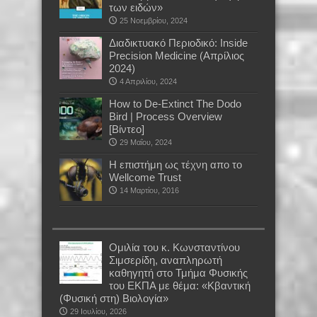
των ειδών»
25 Νοεμβρίου, 2024
Διαδικτυακό Περιοδικό: Inside
Precision Medicine (Απρίλιος
2024)
4 Απριλίου, 2024
How to De-Extinct The Dodo
Bird | Process Overview
[Βίντεο]
29 Μαΐου, 2024
Η επιστήμη ως τέχνη απο το
Wellcome Trust
14 Μαρτίου, 2016
Oμιλία του κ. Κωνσταντίνου
Σιμσερίδη, αναπληρωτή
καθηγητή στο Τμήμα Φυσικής
του ΕΚΠΑ με θέμα: «Κβαντική
(Φυσική στη) Βιολογία»
29 Ιουλίου, 2026