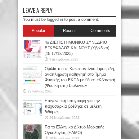
LEAVE A REPLY
You must be
logged in
to post a comment.
Popular
Recent
Comments
4ο ΔΙΕΠΙΣΤΗΜΟΝΙΚΟ ΣΥΝΕΔΡΙΟ
ΕΓΚΕΦΑΛΟΣ ΚΑΙ ΝΟΥΣ (Υβριδικό)
[15-17/12/2023)
9 Δεκεμβρίου, 2023
Oμιλία του κ. Κωνσταντίνου Σιμσερίδη,
αναπληρωτή καθηγητή στο Τμήμα
Φυσικής του ΕΚΠΑ με θέμα: «Κβαντική
(Φυσική στη) Βιολογία»
29 Ιουλίου, 2026
Επιγενετική υπογραφή για την
παχυσαρκία βρέθηκε σε μελέτη
διδύμων
24 Νοεμβρίου, 2023
Για το Ελληνικό Δίκτυο Μοριακής
Ογκολογίας (ΕΔΜΟ)
30 Νοεμβρίου, 2023