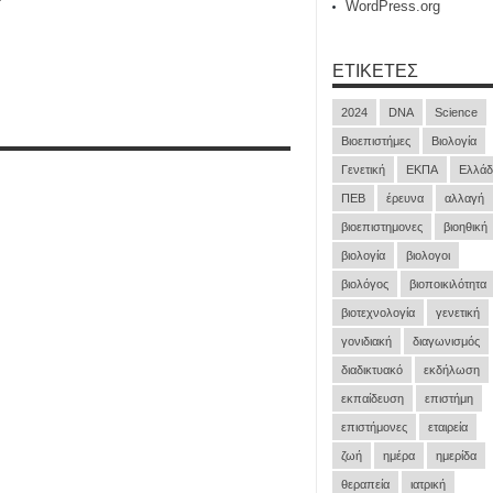
WordPress.org
ΕΤΙΚΈΤΕΣ
2024
DNA
Science
Βιοεπιστήμες
Βιολογία
Γενετική
ΕΚΠΑ
Ελλάδ
ΠΕΒ
έρευνα
αλλαγή
βιοεπιστημονες
βιοηθική
βιολογία
βιολογοι
βιολόγος
βιοποικιλότητα
βιοτεχνολογία
γενετική
γονιδιακή
διαγωνισμός
διαδικτυακό
εκδήλωση
εκπαίδευση
επιστήμη
επιστήμονες
εταιρεία
ζωή
ημέρα
ημερίδα
θεραπεία
ιατρική