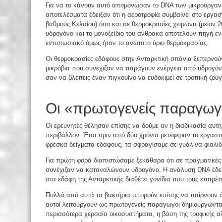
Για να το κάνουν αυτό απομόνωσαν το DNA των μικροοργαν
αποτελέσματα έδειξαν ότι η αεροτροφία συμβαίνει στο εργασ
βαθμούς Κελσίου) όσο και σε θερμοκρασίες χειμώνα (μείον 20
υδρογόνο και το μονοξείδιο του άνθρακα αποτελούν πηγή εν
εντυπωσιακό όμως ήταν το ανώτατο όριο θερμοκρασίας.
Οι θερμοκρασίες εδάφους στην Ανταρκτική σπάνια ξεπερνού
μικρόβια που συνέχιζαν να παράγουν ενέργεια από υδρογόνο
σαν να βλέπεις έναν πιγκουίνο να ευδοκιμεί σε τροπική ζού
Οι «πρωτογενείς παραγωγο
Οι ερευνητές θέλησαν επίσης να δούμε αν η διαδικασία αυτ
περιβάλλον. Έτσι πριν από δύο χρόνια μετέφεραν το εργαστ
φρέσκα δείγματα εδάφους, τα σφραγίσαμε σε γυάλινα φιαλίδ
Για πρώτη φορά διαπιστώσαμε ξεκάθαρα ότι σε πραγματικές 
συνέχιζαν να καταναλώνουν υδρογόνο. Η ανάλυση DNA έδειξ
στα εδάφη της Ανταρκτικής διαθέτει γονίδια που τους επιτρ
Πολλά από αυτά τα βακτήρια μπορούν επίσης να παίρνουν 
αυτοί λειτουργούν ως πρωτογενείς παραγωγοί δημιουργώντα
περισσότερα χερσαία οικοσυστήματα, η βάση της τροφικής α