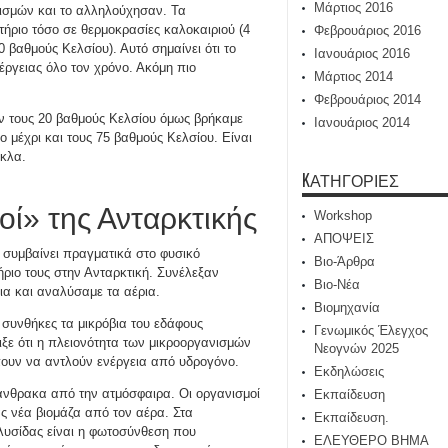
Μάρτιος 2016
ισμών και το αλληλούχησαν. Τα
τήριο τόσο σε θερμοκρασίες καλοκαιριού (4
Φεβρουάριος 2016
 βαθμούς Κελσίου). Αυτό σημαίνει ότι το
Ιανουάριος 2016
έργειας όλο τον χρόνο. Ακόμη πιο
Μάρτιος 2014
Φεβρουάριος 2014
ν τους 20 βαθμούς Κελσίου όμως βρήκαμε
Ιανουάριος 2014
 μέχρι και τους 75 βαθμούς Κελσίου. Είναι
γκλα.
KΑΤΗΓΟΡΊΕΣ
ί» της Ανταρκτικής
Workshop
ΑΠΟΨΕΙΣ
ή συμβαίνει πραγματικά στο φυσικό
Βιο-Άρθρα
ήριο τους στην Ανταρκτική. Συνέλεξαν
Βιο-Νέα
ια και αναλύσαμε τα αέρια.
Βιομηχανία
συνθήκες τα μικρόβια του εδάφους
Γενωμικός Έλεγχος
ε ότι η πλειονότητα των μικροοργανισμών
Νεογνών 2025
έπουν να αντλούν ενέργεια από υδρογόνο.
Εκδηλώσεις
άνθρακα από την ατμόσφαιρα. Οι οργανισμοί
Εκπαίδευση
ς νέα βιομάζα από τον αέρα. Στα
Εκπαίδευση.
λυσίδας είναι η φωτοσύνθεση που
ΕΛΕΥΘΕΡΟ ΒΗΜΑ