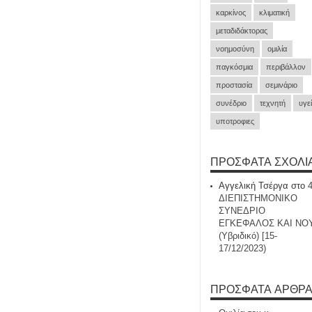
καρκίνος
κλιματική
μεταδιδάκτορας
νοημοσύνη
ομιλία
παγκόσμια
περιβάλλον
προστασία
σεμινάριο
συνέδριο
τεχνητή
υγε
υποτροφιες
ΠΡΌΣΦΑΤΑ ΣΧΌΛΙ
Αγγελική Τσέργα
στο
ΔΙΕΠΙΣΤΗΜΟΝΙΚΟ
ΣΥΝΕΔΡΙΟ
ΕΓΚΕΦΑΛΟΣ ΚΑΙ ΝΟ
(Υβριδικό) [15-
17/12/2023)
ΠΡΌΣΦΑΤΑ ΆΡΘΡ