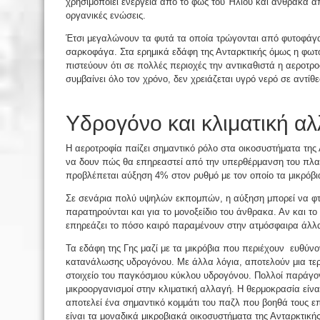
χρησιμοποιεί ενέργεια από το φως του Ήλιου και άνθρακα α
οργανικές ενώσεις.
Έτσι μεγαλώνουν τα φυτά τα οποία τρώγονται από φυτοφάγα
σαρκοφάγα. Στα ερημικά εδάφη της Ανταρκτικής όμως η φωτο
πιστεύουν ότι σε πολλές περιοχές την αντικαθιστά η αεροτρο
συμβαίνει όλο τον χρόνο, δεν χρειάζεται υγρό νερό σε αντίθ
Υδρογόνο και κλιματική α
Η αεροτροφία παίζει σημαντικό ρόλο στα οικοσυστήματα της 
να δουν πώς θα επηρεαστεί από την υπερθέρμανση του πλ
προβλέπεται αύξηση 4% στον ρυθμό με τον οποίο τα μικρόβ
Σε σενάρια πολύ υψηλών εκπομπών, η αύξηση μπορεί να φτ
παρατηρούνται και για το μονοξείδιο του άνθρακα. Αν και το
επηρεάζει το πόσο καιρό παραμένουν στην ατμόσφαιρα άλλα
Τα εδάφη της Γης μαζί με τα μικρόβια που περιέχουν ευθύν
κατανάλωσης υδρογόνου. Με άλλα λόγια, αποτελούν μια τερ
στοιχείο του παγκόσμιου κύκλου υδρογόνου. Πολλοί παράγο
μικροοργανισμοί στην κλιματική αλλαγή. Η θερμοκρασία είνα
αποτελεί ένα σημαντικό κομμάτι του παζλ που βοηθά τους 
είναι τα μοναδικά μικροβιακά οικοσυστήματα της Ανταρκτικής