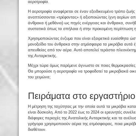
αεροτροφία.
Η αεροτροφία αναφέρεται σε έναν εξειδικευμένο τρόπο ζωής
αναπτύσσονται «τρέφοντας» ή αξιοποιώντας ίχνη αερίων από
άνθρακα ή μεθάνιο) ως πηγές ενέργειας και άνθρακα, συνή
συστατικά όπως τα σπήλαια ή στην προκειμένη περίπτωση η
Χρησιμοποιώντας ένζυμα που είναι εξαιρετικά ευαίσθητα ώστ
μονοξείδιο του άνθρακα στην ατμόσφαιρα τα μικρόβια αυτά 
απευθείας από τον αέρα. Αυτό αποτελεί τεράστιο πλεονέκτ
της Ανταρκτικής.
Μέχρι τώρα όμως παρέμενε άγνωστο σε ποιες θερμοκρασίες μ
Θα μπορούσε η αεροτροφία να τροφοδοτεί τα μικροβιακά οικ
του χειμώνα;
Πειράματα στο εργαστήριο
Η μέτρηση της ταχύτητας με την οποία αυτά τα μικρόβια κα
είναι δύσκολη. Από το 2022 έως το 2024 οι ερευνητές συνέ
διάφορες περιοχές της Ανατολικής Ανταρκτικής και τα ανέλ
γρήγορα χρησιμοποιούν αέρια της ατμόσφαιρας, ποια μικρόβ
διαθέτουν.