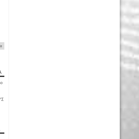
ία
Α
4ο
ΥΣ
Α