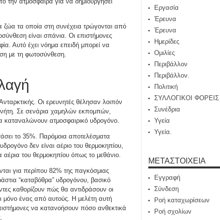
πό την ατμόσφαιρα για να δημιουργήσει
Εργασία
Έρευνα
 ζώα τα οποία στη συνέχεια τρώγονται από
Έρευνα
σύνθεση είναι σπάνια. Οι επιστήμονες
Ημερίδες
φία. Αυτό έχει νόημα επειδή μπορεί να
Ομιλίες
εση με τη φωτοσύνθεση.
Περιβάλλον
Περιβάλλον.
λλαγή
Πολιτική
ΣΥΛΛΟΓΙΚΟΙ ΦΟΡΕΙΣ
Ανταρκτικής. Οι ερευνητές θέλησαν λοιπόν
Συνέδρια
ανήτη. Σε σενάρια χαμηλών εκπομπών,
ια καταναλώνουν ατμοσφαιρικό υδρογόνο.
Υγεία
Υγεία.
άσει το 35%. Παρόμοια αποτελέσματα
 υδρογόνο δεν είναι αέριο του θερμοκηπίου,
 αέρια του θερμοκηπίου όπως το μεθάνιο.
ΜΕΤΑΣΤΟΙΧΕΊΑ
ονται για περίπου 82% της παγκόσμιας
Εγγραφή
άστια “καταβόθρα” υδρογόνου, βασικό
Σύνδεση
ντες καθορίζουν πώς θα αντιδράσουν οι
ι μόνο ένας από αυτούς. Η μελέτη αυτή
Ροή καταχωρίσεων
επιστήμονες να κατανοήσουν πόσο ανθεκτικά
Ροή σχολίων
.