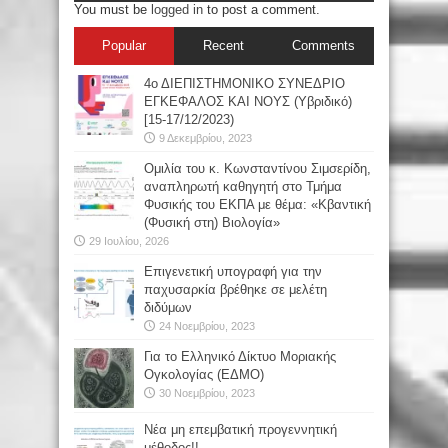
You must be
logged in
to post a comment.
Popular
Recent
Comments
4ο ΔΙΕΠΙΣΤΗΜΟΝΙΚΟ ΣΥΝΕΔΡΙΟ
ΕΓΚΕΦΑΛΟΣ ΚΑΙ ΝΟΥΣ (Υβριδικό)
[15-17/12/2023)
9 Δεκεμβρίου, 2023
Oμιλία του κ. Κωνσταντίνου Σιμσερίδη,
αναπληρωτή καθηγητή στο Τμήμα
Φυσικής του ΕΚΠΑ με θέμα: «Κβαντική
(Φυσική στη) Βιολογία»
29 Ιουλίου, 2026
Επιγενετική υπογραφή για την
παχυσαρκία βρέθηκε σε μελέτη
διδύμων
24 Νοεμβρίου, 2023
Για το Ελληνικό Δίκτυο Μοριακής
Ογκολογίας (ΕΔΜΟ)
30 Νοεμβρίου, 2023
Νέα μη επεμβατική προγεννητική
μέθοδος!!