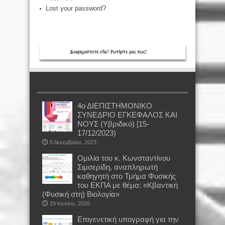
Lost your password?
4ο ΔΙΕΠΙΣΤΗΜΟΝΙΚΟ
ΣΥΝΕΔΡΙΟ ΕΓΚΕΦΑΛΟΣ ΚΑΙ
ΝΟΥΣ (Υβριδικό) [15-
17/12/2023)
9 Δεκεμβρίου, 2023
Oμιλία του κ. Κωνσταντίνου
Σιμσερίδη, αναπληρωτή
καθηγητή στο Τμήμα Φυσικής
του ΕΚΠΑ με θέμα: «Κβαντική
(Φυσική στη) Βιολογία»
29 Ιουλίου, 2026
Επιγενετική υπογραφή για την