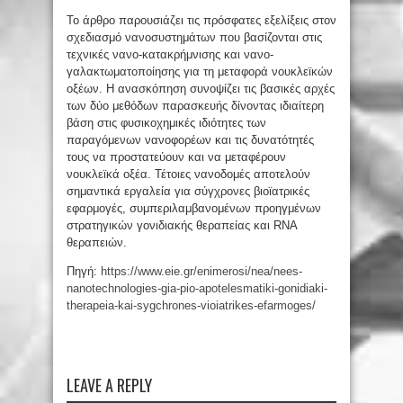
Το άρθρο παρουσιάζει τις πρόσφατες εξελίξεις στον
σχεδιασμό νανοσυστημάτων που βασίζονται στις
τεχνικές νανο-κατακρήμνισης και νανο-
γαλακτωματοποίησης για τη μεταφορά νουκλεϊκών
οξέων. Η ανασκόπηση συνοψίζει τις βασικές αρχές
των δύο μεθόδων παρασκευής δίνοντας ιδιαίτερη
βάση στις φυσικοχημικές ιδιότητες των
παραγόμενων νανοφορέων και τις δυνατότητές
τους να προστατεύουν και να μεταφέρουν
νουκλεϊκά οξέα. Τέτοιες νανοδομές αποτελούν
σημαντικά εργαλεία για σύγχρονες βιοϊατρικές
εφαρμογές, συμπεριλαμβανομένων προηγμένων
στρατηγικών γονιδιακής θεραπείας και RNA
θεραπειών.
Πηγή:
https://www.eie.gr/enimerosi/nea/nees-
nanotechnologies-gia-pio-apotelesmatiki-gonidiaki-
therapeia-kai-sygchrones-vioiatrikes-efarmoges/
LEAVE A REPLY