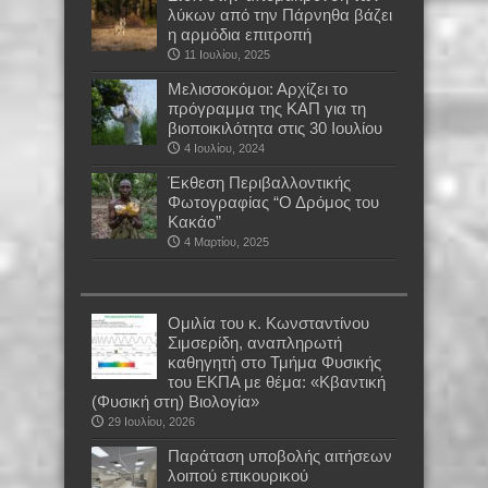
λύκων από την Πάρνηθα βάζει
η αρμόδια επιτροπή
11 Ιουλίου, 2025
Μελισσοκόμοι: Αρχίζει το
πρόγραμμα της ΚΑΠ για τη
βιοποικιλότητα στις 30 Ιουλίου
4 Ιουλίου, 2024
Έκθεση Περιβαλλοντικής
Φωτογραφίας “Ο Δρόμος του
Κακάο”
4 Μαρτίου, 2025
Oμιλία του κ. Κωνσταντίνου
Σιμσερίδη, αναπληρωτή
καθηγητή στο Τμήμα Φυσικής
του ΕΚΠΑ με θέμα: «Κβαντική
(Φυσική στη) Βιολογία»
29 Ιουλίου, 2026
Παράταση υποβολής αιτήσεων
λοιπού επικουρικού