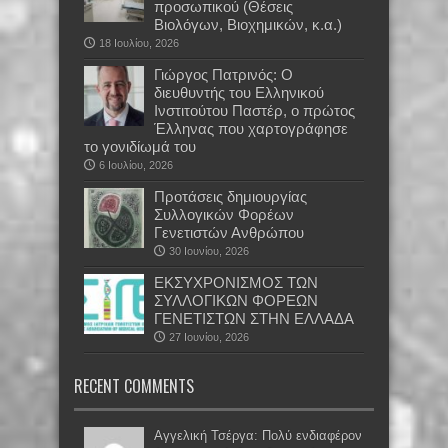
προσωπικού (Θέσεις
Βιολόγων, Βιοχημικών, κ.α.)
18 Ιουλίου, 2026
Γιώργος Πατρινός: Ο
διευθυντής του Ελληνικού
Ινστιτούτου Παστέρ, ο πρώτος
Έλληνας που χαρτογράφησε
το γονιδίωμά του
6 Ιουλίου, 2026
Προτάσεις δημιουργίας
Συλλογικών Φορέων
Γενετιστών Ανθρώπου
30 Ιουνίου, 2026
EKΣΥΧΡΟΝΙΣΜΟΣ ΤΩΝ
ΣΥΛΛΟΓΙΚΩΝ ΦΟΡΕΩΝ
ΓΕΝΕΤΙΣΤΩΝ ΣΤΗΝ ΕΛΛΑΔΑ
27 Ιουνίου, 2026
RECENT COMMENTS
Αγγελική Τσέργα: Πολύ ενδιαφέρον