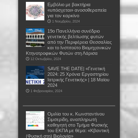
Εμβόλιο με βακτήρια
«υπόσχεται» ανοσοθεραπεία
για τον καρκίνο
1 Νοεμβρίου, 2024
19ο Πανελλήνιο συνέδριο
γενετικής βελτίωσης φυτών
από την Περιφέρεια Θεσσαλίας
και το Ινστιτούτο Βιομηχανικών
Κτηνοτροφικών Φυτών στη Λάρισα
12 Οκτωβρίου, 2024
SAVE THE DATE| «Γενετική
2024: 25 Χρόνια Εργαστηρίου
Ιατρικής Γενετικής» | 18 Μαϊου
2024
1 Φεβρουαρίου, 2024
Oμιλία του κ. Κωνσταντίνου
Σιμσερίδη, αναπληρωτή
καθηγητή στο Τμήμα Φυσικής
του ΕΚΠΑ με θέμα: «Κβαντική
(Φυσική στη) Βιολογία»