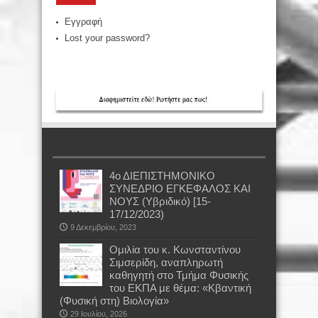
Εγγραφή
Lost your password?
4ο ΔΙΕΠΙΣΤΗΜΟΝΙΚΟ
ΣΥΝΕΔΡΙΟ ΕΓΚΕΦΑΛΟΣ ΚΑΙ
ΝΟΥΣ (Υβριδικό) [15-
17/12/2023)
9 Δεκεμβρίου, 2023
Oμιλία του κ. Κωνσταντίνου
Σιμσερίδη, αναπληρωτή
καθηγητή στο Τμήμα Φυσικής
του ΕΚΠΑ με θέμα: «Κβαντική
(Φυσική στη) Βιολογία»
29 Ιουλίου, 2026