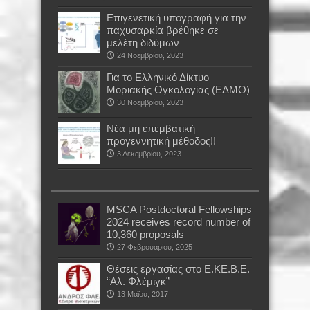
Επιγενετική υπογραφή για την
παχυσαρκία βρέθηκε σε
μελέτη διδύμων
24 Νοεμβρίου, 2023
Για το Ελληνικό Δίκτυο
Μοριακής Ογκολογίας (ΕΔΜΟ)
30 Νοεμβρίου, 2023
Νέα μη επεμβατική
προγεννητική μέθοδος!!
3 Δεκεμβρίου, 2023
MSCA Postdoctoral Fellowships
2024 receives record number of
10,360 proposals
27 Φεβρουαρίου, 2025
Θέσεις εργασίας στο Ε.ΚΕ.Β.Ε.
“Αλ. Φλέμιγκ”
13 Μαΐου, 2017