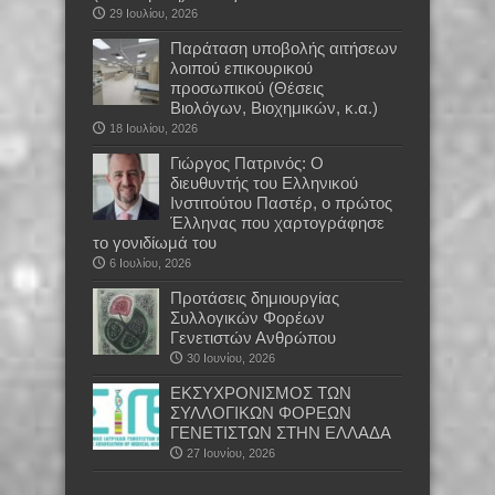
29 Ιουλίου, 2026
Παράταση υποβολής αιτήσεων
λοιπού επικουρικού
προσωπικού (Θέσεις
Βιολόγων, Βιοχημικών, κ.α.)
18 Ιουλίου, 2026
Γιώργος Πατρινός: Ο
διευθυντής του Ελληνικού
Ινστιτούτου Παστέρ, ο πρώτος
Έλληνας που χαρτογράφησε
το γονιδίωμά του
6 Ιουλίου, 2026
Προτάσεις δημιουργίας
Συλλογικών Φορέων
Γενετιστών Ανθρώπου
30 Ιουνίου, 2026
EKΣΥΧΡΟΝΙΣΜΟΣ ΤΩΝ
ΣΥΛΛΟΓΙΚΩΝ ΦΟΡΕΩΝ
ΓΕΝΕΤΙΣΤΩΝ ΣΤΗΝ ΕΛΛΑΔΑ
27 Ιουνίου, 2026