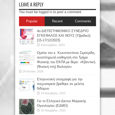
LEAVE A REPLY
You must be
logged in
to post a comment.
Popular
Recent
Comments
4ο ΔΙΕΠΙΣΤΗΜΟΝΙΚΟ ΣΥΝΕΔΡΙΟ
ΕΓΚΕΦΑΛΟΣ ΚΑΙ ΝΟΥΣ (Υβριδικό)
[15-17/12/2023)
9 Δεκεμβρίου, 2023
Oμιλία του κ. Κωνσταντίνου Σιμσερίδη,
αναπληρωτή καθηγητή στο Τμήμα
Φυσικής του ΕΚΠΑ με θέμα: «Κβαντική
(Φυσική στη) Βιολογία»
29 Ιουλίου, 2026
Επιγενετική υπογραφή για την
παχυσαρκία βρέθηκε σε μελέτη
διδύμων
24 Νοεμβρίου, 2023
Για το Ελληνικό Δίκτυο Μοριακής
Ογκολογίας (ΕΔΜΟ)
30 Νοεμβρίου, 2023